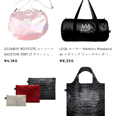
2026新作 ROOTOTE ルートート
LOQI ローキー Metallic Weekend
SACOCHE 3587 LT.サコッシュ.ル
er メタリック ウィークエンダー
ミエ-B ショルダーバッグ グロスピ
ボストンバッグ ショルダーバッグ
¥4,180
¥8,250
ンク
JEAN-MICHEL BASQUIAT/Crown
Black ジャン=ミッシェル・バスキ
ア/クラウン ブラック