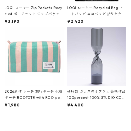
LOQI ローキー Zip Pockets Recy
LOQI ローキー Recycled Bag ト
cled ポーチセット ジップポケット
ートバッグ エコバッグ 折りたたみ
ファスナーポーチ 撥水加工 トラベ
大きめ 撥水加工 収納ポーチ CRO
¥3,190
¥2,420
ルポーチ 化粧ポーチ 3点セット C
CODILE/Black クロコダイル/ブラ
ROCODILE/Black,Burgundy,Off
ック
White クロコダイル/ブラック、バ
ーガンディー、オフホワイト
2026新作 ポーチ 旅行ポーチ 化粧
砂時計 ガラスのオブジェ 芸術作品
ポーチ ROOTOTE with ROO pou
100percent 100% STUDIO COH
ch 3532 ルートート WR.ポーチ.ラ
AKU Timeless 100パーセント ス
¥1,980
¥4,400
ミネート-W ピンク・ミント
タジオコハク タイムレス Gray グ
レー