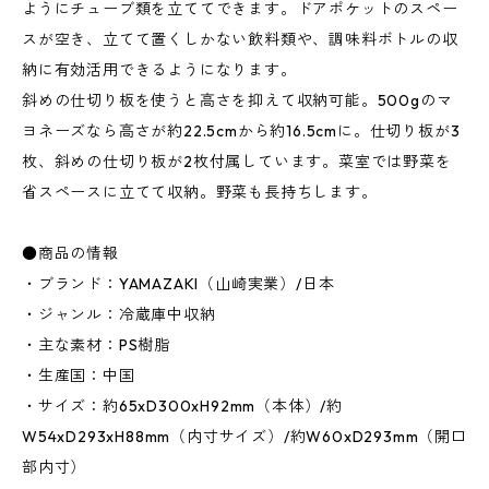
ようにチューブ類を立ててできます。ドアポケットのスペー
スが空き、立てて置くしかない飲料類や、調味料ボトルの収
納に有効活用できるようになります。
斜めの仕切り板を使うと高さを抑えて収納可能。500gのマ
ヨネーズなら高さが約22.5cmから約16.5cmに。仕切り板が3
枚、斜めの仕切り板が2枚付属しています。菜室では野菜を
省スペースに立てて収納。野菜も長持ちします。
●商品の情報
・ブランド：YAMAZAKI（山崎実業）/日本
・ジャンル：冷蔵庫中収納
・主な素材：PS樹脂
・生産国：中国
・サイズ：約65xD300xH92mm（本体）/約
W54xD293xH88mm（内寸サイズ）/約W60xD293mm（開口
部内寸）