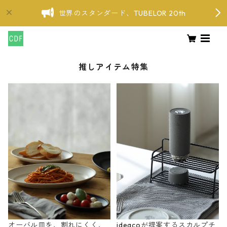
世界のスタンダード、TUBELOR 20th
推しアイテム特集
オーバル皿を、割れにくく、
ideacoが提案するスカルプチ