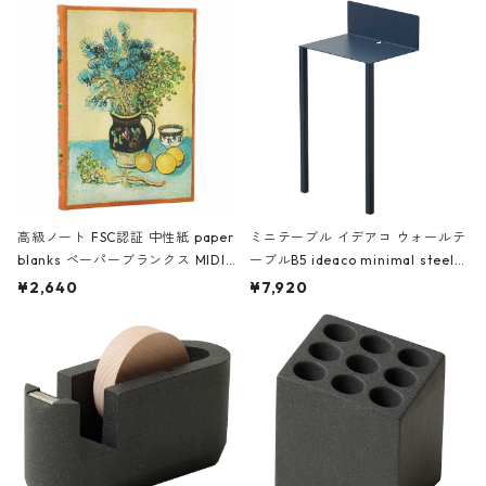
高級ノート FSC認証 中性紙 paper
ミニテーブル イデアコ ウォールテ
blanks ペーパーブランクス MIDI
ーブルB5 ideaco minimal steel f
ハードカバー 罫線 ヴァン・ゴッホ
urniture WALL Table B5 ネイビー
¥2,640
¥7,920
の静物画