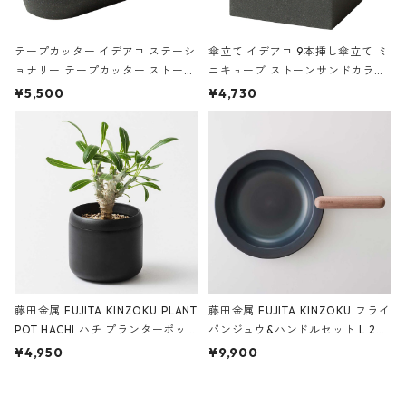
テープカッター イデアコ ステーシ
傘立て イデアコ 9本挿し傘立て ミ
ョナリー テープカッター ストーン
ニキューブ ストーンサンドカラー
サンドカラー 石調 ideaco Station
石調 ideaco Umbrella Stand CUB
¥5,500
¥4,730
ery tape cutter ストーンサンド
E ストーンサンドブラック
ブラック
藤田金属 FUJITA KINZOKU PLANT
藤田金属 FUJITA KINZOKU フライ
POT HACHI ハチ プランターポッ
パンジュウ&ハンドルセット L 24c
ト 3号 ブラック
m ガス火・IH対応 鉄フライパン
¥4,950
¥9,900
ウォルナット