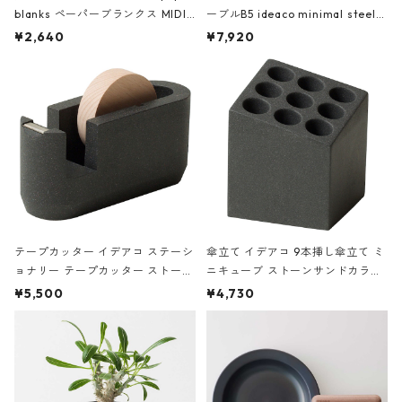
blanks ペーパーブランクス MIDI
ーブルB5 ideaco minimal steel f
ハードカバー 罫線 ヴァン・ゴッホ
urniture WALL Table B5 ネイビー
¥2,640
¥7,920
の静物画
テープカッター イデアコ ステーシ
傘立て イデアコ 9本挿し傘立て ミ
ョナリー テープカッター ストーン
ニキューブ ストーンサンドカラー
サンドカラー 石調 ideaco Station
石調 ideaco Umbrella Stand CUB
¥5,500
¥4,730
ery tape cutter ストーンサンド
E ストーンサンドブラック
ブラック