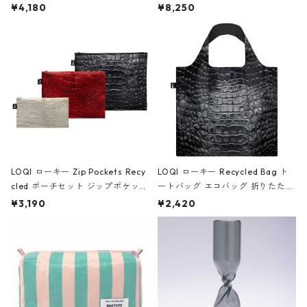
ミエ-B ショルダーバッグ グロスピ
ボストンバッグ ショルダーバッグ
¥4,180
¥8,250
ンク
JEAN-MICHEL BASQUIAT/Crown
Black ジャン=ミッシェル・バスキ
ア/クラウン ブラック
LOQI ローキー Zip Pockets Recy
LOQI ローキー Recycled Bag ト
cled ポーチセット ジップポケット
ートバッグ エコバッグ 折りたたみ
ファスナーポーチ 撥水加工 トラベ
大きめ 撥水加工 収納ポーチ CRO
¥3,190
¥2,420
ルポーチ 化粧ポーチ 3点セット C
CODILE/Black クロコダイル/ブラ
ROCODILE/Black,Burgundy,Off
ック
White クロコダイル/ブラック、バ
ーガンディー、オフホワイト