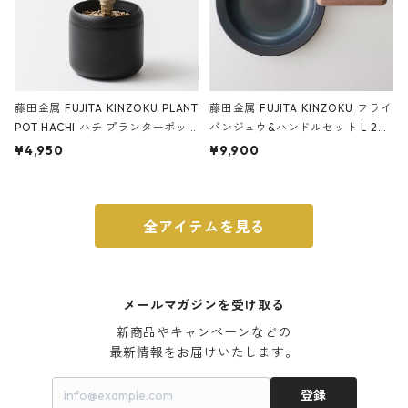
藤田金属 FUJITA KINZOKU PLANT
藤田金属 FUJITA KINZOKU フライ
POT HACHI ハチ プランターポッ
パンジュウ&ハンドルセット L 24c
ト 3号 ブラック
m ガス火・IH対応 鉄フライパン
¥4,950
¥9,900
ウォルナット
全アイテムを見る
メールマガジンを受け取る
新商品やキャンペーンなどの

最新情報をお届けいたします。
登録