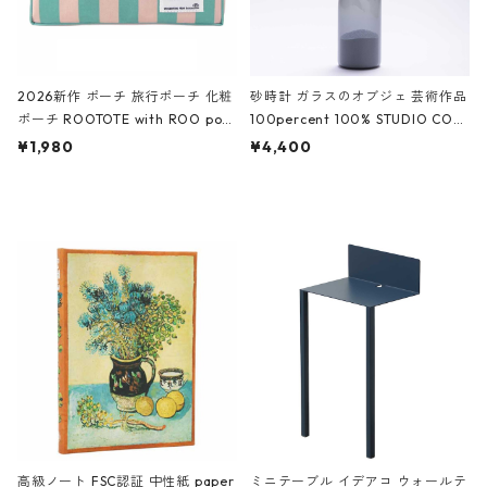
2026新作 ポーチ 旅行ポーチ 化粧
砂時計 ガラスのオブジェ 芸術作品
ポーチ ROOTOTE with ROO pou
100percent 100% STUDIO COH
ch 3532 ルートート WR.ポーチ.ラ
AKU Timeless 100パーセント ス
¥1,980
¥4,400
ミネート-W ピンク・ミント
タジオコハク タイムレス Gray グ
レー
高級ノート FSC認証 中性紙 paper
ミニテーブル イデアコ ウォールテ