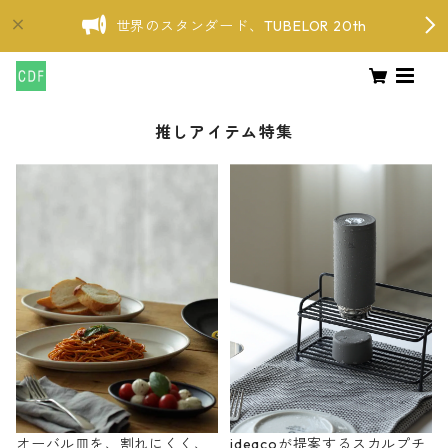
世界のスタンダード、TUBELOR 20th
推しアイテム特集
オーバル皿を、割れにくく、
ideacoが提案するスカルプチ