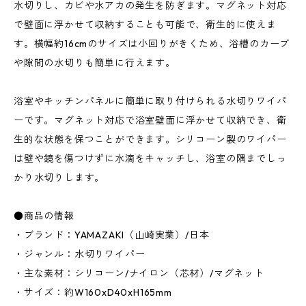
水切りし、カビや水アカの発生を防ぎます。マグネット対応
で壁面に浮かせて収納することも可能で、衛生的に使えま
す。横幅約16cmのサイズは小回りがきくため、浴槽のカーブ
や隙間の水切りも簡単に行えます。
浴室やキッチンパネルに簡単に取り付けられる水切りワイパ
ーです。マグネット対応で浴室壁面に浮かせて収納でき、衛
生的な状態を保つことができます。シリコーン製のワイパー
は壁や鏡を傷つけずに水滴をキャッチし、浴室の隅までしっ
かり水切りします。
●商品の情報
・ブランド：YAMAZAKI（山崎実業）/日本
・ジャンル：水切りワイパー
・主な素材：シリコーン/ナイロン（芯材）/マグネット
・サイズ：約W160xD40xH165mm