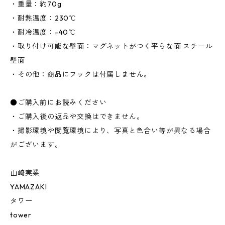
・重量：約70g
・耐熱温度：230℃
・耐冷温度：-40℃
・取り付け可能な壁面：マグネットがつく平らな面 スチール
壁面
・その他：商品にフックは付属しません。
●ご購入前にお読みください
・ご購入後の返品や交換はできません。
・撮影環境や閲覧環境により、写真と色合い等が異なる場合
がございます。
山崎実業
YAMAZAKI
タワー
tower