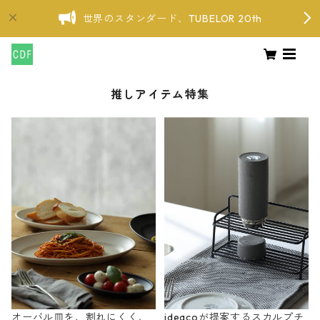
世界のスタンダード、TUBELOR 20th
推しアイテム特集
オーバル皿を、割れにくく、
ideacoが提案するスカルプチ