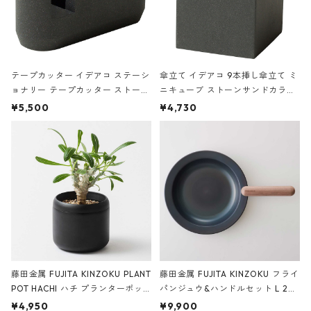
テープカッター イデアコ ステーシ
傘立て イデアコ 9本挿し傘立て ミ
ョナリー テープカッター ストーン
ニキューブ ストーンサンドカラー
サンドカラー 石調 ideaco Station
石調 ideaco Umbrella Stand CUB
¥5,500
¥4,730
ery tape cutter ストーンサンド
E ストーンサンドブラック
ブラック
藤田金属 FUJITA KINZOKU PLANT
藤田金属 FUJITA KINZOKU フライ
POT HACHI ハチ プランターポッ
パンジュウ&ハンドルセット L 24c
ト 3号 ブラック
m ガス火・IH対応 鉄フライパン
¥4,950
¥9,900