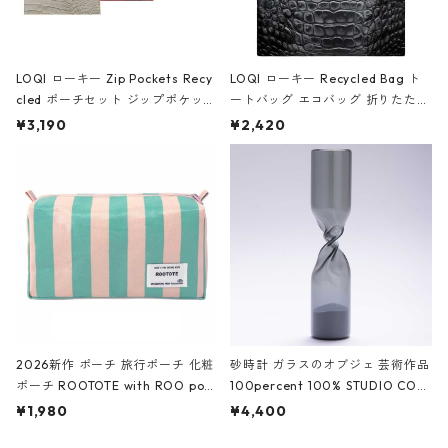
LOQI ローキー Zip Pockets Recy
LOQI ローキー Recycled Bag ト
cled ポーチセット ジップポケット
ートバッグ エコバッグ 折りたたみ
ファスナーポーチ 撥水加工 トラベ
大きめ 撥水加工 収納ポーチ CRO
¥3,190
¥2,420
ルポーチ 化粧ポーチ 3点セット C
CODILE/Black クロコダイル/ブラ
ROCODILE/Black,Burgundy,Off
ック
White クロコダイル/ブラック、バ
ーガンディー、オフホワイト
2026新作 ポーチ 旅行ポーチ 化粧
砂時計 ガラスのオブジェ 芸術作品
ポーチ ROOTOTE with ROO pou
100percent 100% STUDIO COH
ch 3532 ルートート WR.ポーチ.ラ
AKU Timeless 100パーセント ス
¥1,980
¥4,400
ミネート-W ピンク・ミント
タジオコハク タイムレス Gray グ