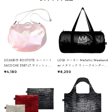
2026新作 ROOTOTE ルートート
LOQI ローキー Metallic Weekend
SACOCHE 3587 LT.サコッシュ.ル
er メタリック ウィークエンダー
ミエ-B ショルダーバッグ グロスピ
ボストンバッグ ショルダーバッグ
¥4,180
¥8,250
ンク
JEAN-MICHEL BASQUIAT/Crown
Black ジャン=ミッシェル・バスキ
ア/クラウン ブラック