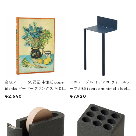
レー
高級ノート FSC認証 中性紙 paper
ミニテーブル イデアコ ウォールテ
blanks ペーパーブランクス MIDI
ーブルB5 ideaco minimal steel f
ハードカバー 罫線 ヴァン・ゴッホ
urniture WALL Table B5 ネイビー
¥2,640
¥7,920
の静物画