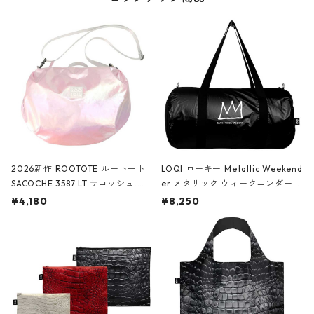
2026新作 ROOTOTE ルートート
LOQI ローキー Metallic Weekend
SACOCHE 3587 LT.サコッシュ.ル
er メタリック ウィークエンダー
ミエ-B ショルダーバッグ グロスピ
ボストンバッグ ショルダーバッグ
¥4,180
¥8,250
ンク
JEAN-MICHEL BASQUIAT/Crown
Black ジャン=ミッシェル・バスキ
ア/クラウン ブラック