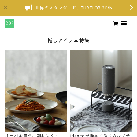
世界のスタンダード、TUBELOR 20th
推しアイテム特集
オーバル皿を、割れにくく、
ideacoが提案するスカルプチ