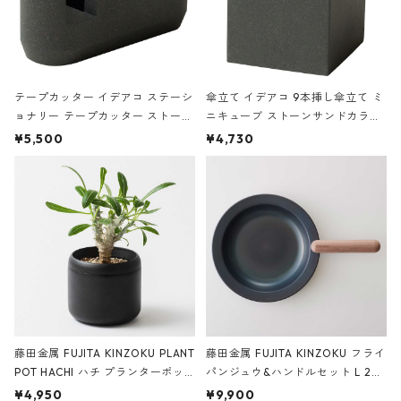
テープカッター イデアコ ステーシ
傘立て イデアコ 9本挿し傘立て ミ
ョナリー テープカッター ストーン
ニキューブ ストーンサンドカラー
サンドカラー 石調 ideaco Station
石調 ideaco Umbrella Stand CUB
¥5,500
¥4,730
ery tape cutter ストーンサンド
E ストーンサンドブラック
ブラック
藤田金属 FUJITA KINZOKU PLANT
藤田金属 FUJITA KINZOKU フライ
POT HACHI ハチ プランターポッ
パンジュウ&ハンドルセット L 24c
ト 3号 ブラック
m ガス火・IH対応 鉄フライパン
¥4,950
¥9,900