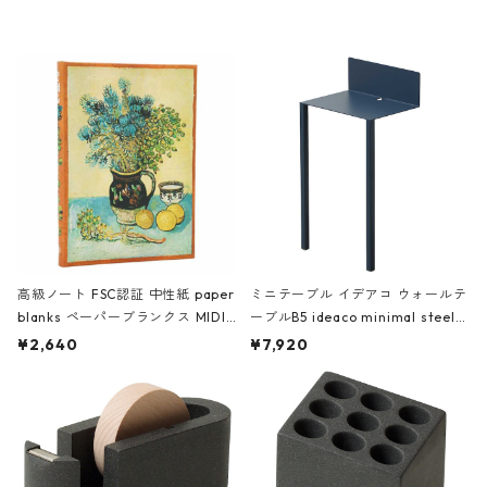
レー
高級ノート FSC認証 中性紙 paper
ミニテーブル イデアコ ウォールテ
blanks ペーパーブランクス MIDI
ーブルB5 ideaco minimal steel f
ハードカバー 罫線 ヴァン・ゴッホ
urniture WALL Table B5 ネイビー
¥2,640
¥7,920
の静物画