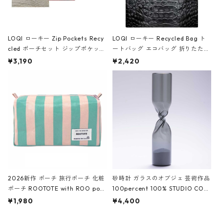
LOQI ローキー Zip Pockets Recy
LOQI ローキー Recycled Bag ト
cled ポーチセット ジップポケット
ートバッグ エコバッグ 折りたたみ
ファスナーポーチ 撥水加工 トラベ
大きめ 撥水加工 収納ポーチ CRO
¥3,190
¥2,420
ルポーチ 化粧ポーチ 3点セット C
CODILE/Black クロコダイル/ブラ
ROCODILE/Black,Burgundy,Off
ック
White クロコダイル/ブラック、バ
ーガンディー、オフホワイト
2026新作 ポーチ 旅行ポーチ 化粧
砂時計 ガラスのオブジェ 芸術作品
ポーチ ROOTOTE with ROO pou
100percent 100% STUDIO COH
ch 3532 ルートート WR.ポーチ.ラ
AKU Timeless 100パーセント ス
¥1,980
¥4,400
ミネート-W ピンク・ミント
タジオコハク タイムレス Gray グ