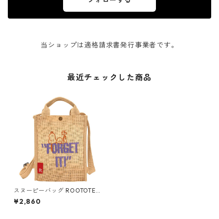
フォローする
当ショップは適格請求書発行事業者です。
最近チェックした商品
スヌーピーバッグ ROOTOTE
babyroo PEANUTS 8319 ルー
¥2,860
トート スヌーピー IP.ベビール
ー.ジュート.ピーナッツ-8H フ