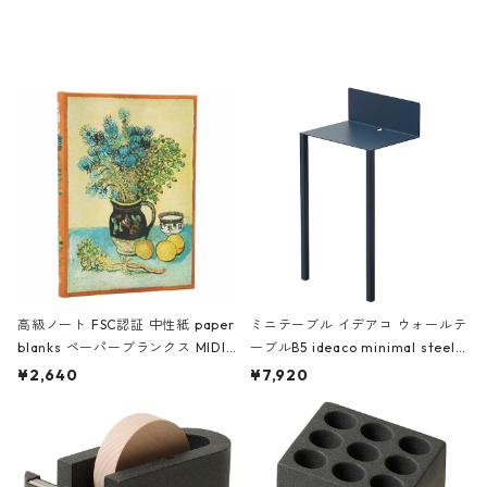
ミネート-W ピンク・ミント
タジオコハク タイムレス Gray グ
レー
高級ノート FSC認証 中性紙 paper
ミニテーブル イデアコ ウォールテ
blanks ペーパーブランクス MIDI
ーブルB5 ideaco minimal steel f
ハードカバー 罫線 ヴァン・ゴッホ
urniture WALL Table B5 ネイビー
¥2,640
¥7,920
の静物画