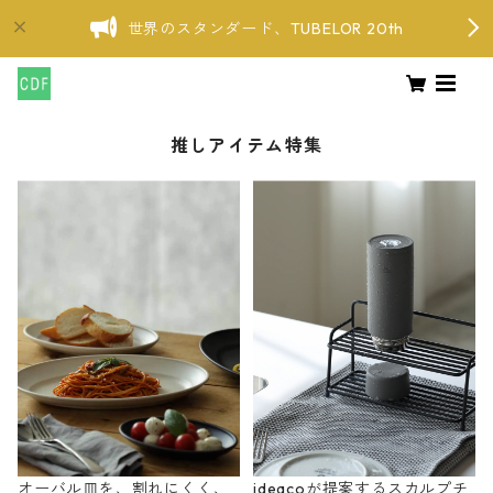
世界のスタンダード、TUBELOR 20th
推しアイテム特集
オーバル皿を、割れにくく、
ideacoが提案するスカルプチ