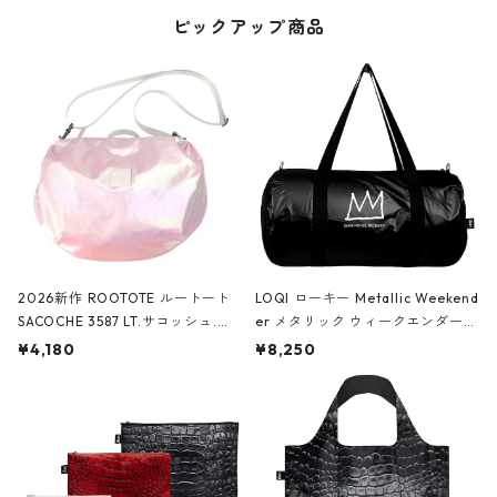
ピックアップ商品
2026新作 ROOTOTE ルートート
LOQI ローキー Metallic Weekend
SACOCHE 3587 LT.サコッシュ.ル
er メタリック ウィークエンダー
ミエ-B ショルダーバッグ グロスピ
ボストンバッグ ショルダーバッグ
¥4,180
¥8,250
ンク
JEAN-MICHEL BASQUIAT/Crown
Black ジャン=ミッシェル・バスキ
ア/クラウン ブラック