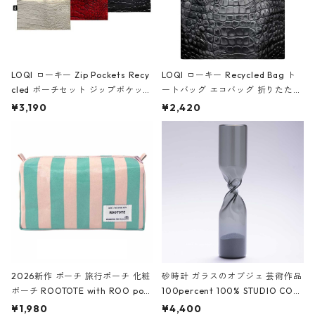
LOQI ローキー Zip Pockets Recy
LOQI ローキー Recycled Bag ト
cled ポーチセット ジップポケット
ートバッグ エコバッグ 折りたたみ
ファスナーポーチ 撥水加工 トラベ
大きめ 撥水加工 収納ポーチ CRO
¥3,190
¥2,420
ルポーチ 化粧ポーチ 3点セット C
CODILE/Black クロコダイル/ブラ
ROCODILE/Black,Burgundy,Off
ック
White クロコダイル/ブラック、バ
ーガンディー、オフホワイト
2026新作 ポーチ 旅行ポーチ 化粧
砂時計 ガラスのオブジェ 芸術作品
ポーチ ROOTOTE with ROO pou
100percent 100% STUDIO COH
ch 3532 ルートート WR.ポーチ.ラ
AKU Timeless 100パーセント ス
¥1,980
¥4,400