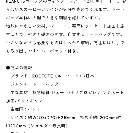
PEANUTSコミックのヴィンテージアートがミニトートに。愛
らしいスヌーピーデザインが気分を高めてくれます。トート
バッグ本体に大胆で大きな刺繍を施しています。
地球にやさしい素材、ジュート。裏面にラミネート加工を施
すことで、軽さと硬さの両立。自立するトートバッグです。
小さいながらも必要なものはしっかり収納。背面には片手で
も取り出しやすいルーポケット付き。
●商品の情報
・ブランド：ROOTOTE（ルートート）/日本
・ジャンル：トートバッグ
・主な素材：植物繊維 ジュート/ポリプロピレン ラミネート
加工/ドットボタン
・生産国：インド
・サイズ：約W170xD70xH210mm、持ち手約L200mm/約
L1200mm（ショルダー最長時）