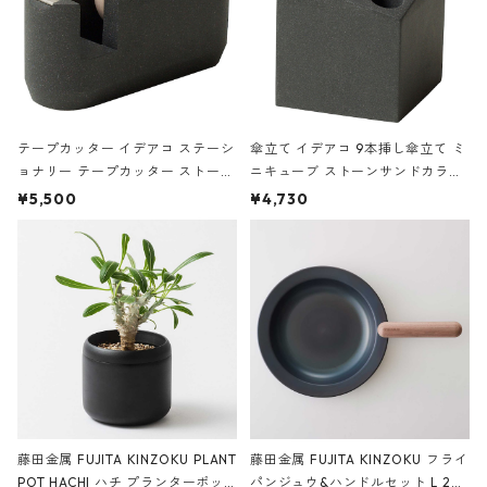
テープカッター イデアコ ステーシ
傘立て イデアコ 9本挿し傘立て ミ
ョナリー テープカッター ストーン
ニキューブ ストーンサンドカラー
サンドカラー 石調 ideaco Station
石調 ideaco Umbrella Stand CUB
¥5,500
¥4,730
ery tape cutter ストーンサンド
E ストーンサンドブラック
ブラック
藤田金属 FUJITA KINZOKU PLANT
藤田金属 FUJITA KINZOKU フライ
POT HACHI ハチ プランターポッ
パンジュウ&ハンドルセット L 24c