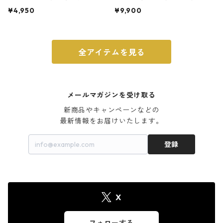
ト 3号 ブラック
m ガス火・IH対応 鉄フライパン
¥4,950
¥9,900
ウォルナット
全アイテムを見る
メールマガジンを受け取る
新商品やキャンペーンなどの

最新情報をお届けいたします。
登録
X