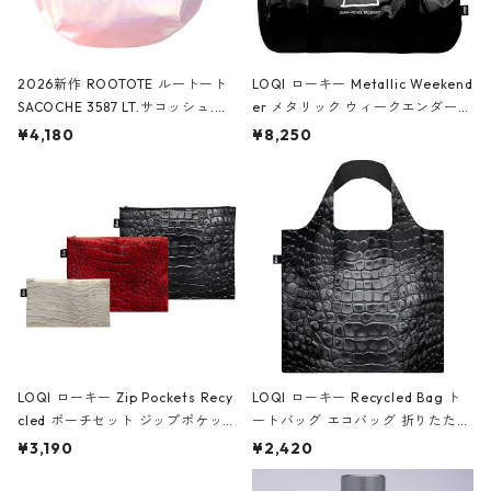
2026新作 ROOTOTE ルートート
LOQI ローキー Metallic Weekend
SACOCHE 3587 LT.サコッシュ.ル
er メタリック ウィークエンダー
ミエ-B ショルダーバッグ グロスピ
ボストンバッグ ショルダーバッグ
¥4,180
¥8,250
ンク
JEAN-MICHEL BASQUIAT/Crown
Black ジャン=ミッシェル・バスキ
ア/クラウン ブラック
LOQI ローキー Zip Pockets Recy
LOQI ローキー Recycled Bag ト
cled ポーチセット ジップポケット
ートバッグ エコバッグ 折りたたみ
ファスナーポーチ 撥水加工 トラベ
大きめ 撥水加工 収納ポーチ CRO
¥3,190
¥2,420
ルポーチ 化粧ポーチ 3点セット C
CODILE/Black クロコダイル/ブラ
ROCODILE/Black,Burgundy,Off
ック