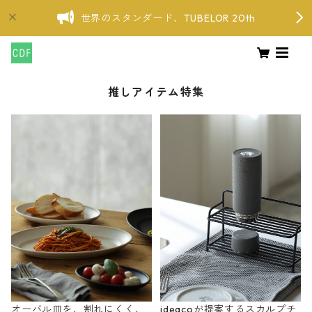
世界のスタンダード、TUBELOR 20th
推しアイテム特集
オーバル皿を、割れにくく、
ideacoが提案するスカルプチ