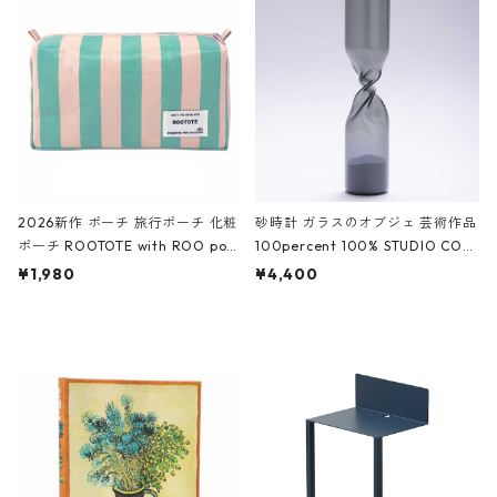
White クロコダイル/ブラック、バ
ーガンディー、オフホワイト
2026新作 ポーチ 旅行ポーチ 化粧
砂時計 ガラスのオブジェ 芸術作品
ポーチ ROOTOTE with ROO pou
100percent 100% STUDIO COH
ch 3532 ルートート WR.ポーチ.ラ
AKU Timeless 100パーセント ス
¥1,980
¥4,400
ミネート-W ピンク・ミント
タジオコハク タイムレス Gray グ
レー