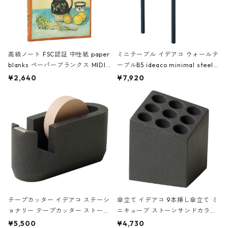
高級ノート FSC認証 中性紙 paper
ミニテーブル イデアコ ウォールテ
blanks ペーパーブランクス MIDI
ーブルB5 ideaco minimal steel f
ハードカバー 罫線 ヴァン・ゴッホ
urniture WALL Table B5 ネイビー
¥2,640
¥7,920
の静物画
テープカッター イデアコ ステーシ
傘立て イデアコ 9本挿し傘立て ミ
ョナリー テープカッター ストーン
ニキューブ ストーンサンドカラー
サンドカラー 石調 ideaco Station
石調 ideaco Umbrella Stand CUB
¥5,500
¥4,730