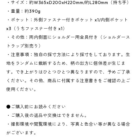
・サイズ：約W365xD200xH220mm/約L280mm（持ち手）
・重量：約390g
・ポケット：外側ファスナー付きポケット x1/内側ポケット
x3（うちファスナー付き x1）
・その他：両内側面にショルダー用金具付き（ショルダース
トラップ別売り）
・注意事項：独自の採寸方法により採寸をしております。生
地をランダムに裁断するため、柄の出方に個体差が生じま
す。でき上がりはひとつひとつ異なりますので、予めご了承
ください。その他、商品に付属する注意書きをご確認の上ご
使用ください。
●ご購入前にお読みください
・ご購入後の返品や交換はできません。
・撮影環境や閲覧環境により、写真と色合い等が異なる場合
がございます。