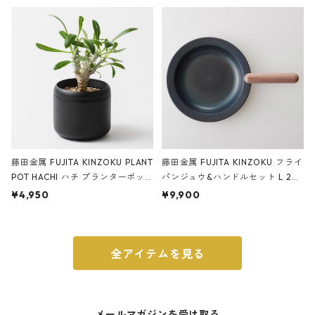
ery tape cutter ストーンサンド
E ストーンサンドブラック
ブラック
藤田金属 FUJITA KINZOKU PLANT
藤田金属 FUJITA KINZOKU フライ
POT HACHI ハチ プランターポッ
パンジュウ&ハンドルセット L 24c
ト 3号 ブラック
m ガス火・IH対応 鉄フライパン
¥4,950
¥9,900
ウォルナット
全アイテムを見る
メールマガジンを受け取る