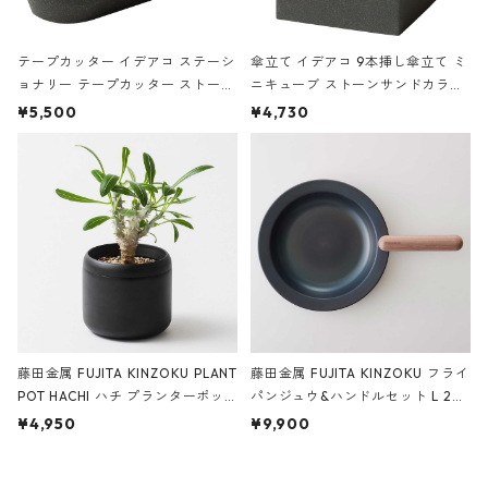
テープカッター イデアコ ステーシ
傘立て イデアコ 9本挿し傘立て ミ
ョナリー テープカッター ストーン
ニキューブ ストーンサンドカラー
サンドカラー 石調 ideaco Station
石調 ideaco Umbrella Stand CUB
¥5,500
¥4,730
ery tape cutter ストーンサンド
E ストーンサンドブラック
ブラック
藤田金属 FUJITA KINZOKU PLANT
藤田金属 FUJITA KINZOKU フライ
POT HACHI ハチ プランターポッ
パンジュウ&ハンドルセット L 24c
ト 3号 ブラック
m ガス火・IH対応 鉄フライパン
¥4,950
¥9,900
ウォルナット