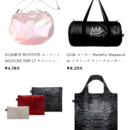
2026新作 ROOTOTE ルートート
LOQI ローキー Metallic Weekend
SACOCHE 3587 LT.サコッシュ.ル
er メタリック ウィークエンダー
ミエ-B ショルダーバッグ グロスピ
ボストンバッグ ショルダーバッグ
¥4,180
¥8,250
ンク
JEAN-MICHEL BASQUIAT/Crown
Black ジャン=ミッシェル・バスキ
ア/クラウン ブラック