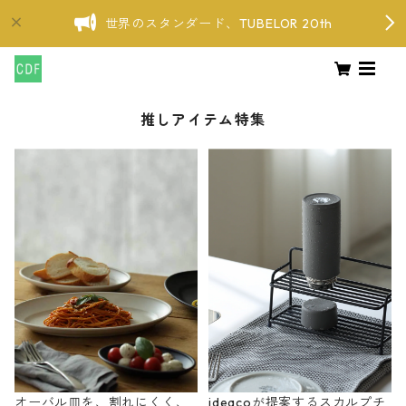
世界のスタンダード、TUBELOR 20th
推しアイテム特集
オーバル皿を、割れにくく、
ideacoが提案するスカルプチ