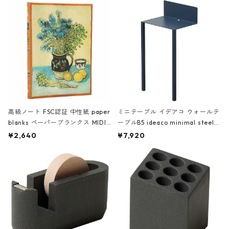
高級ノート FSC認証 中性紙 paper
ミニテーブル イデアコ ウォールテ
blanks ペーパーブランクス MIDI
ーブルB5 ideaco minimal steel f
ハードカバー 罫線 ヴァン・ゴッホ
urniture WALL Table B5 ネイビー
¥2,640
¥7,920
の静物画