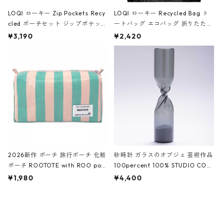
LOQI ローキー Zip Pockets Recy
LOQI ローキー Recycled Bag ト
cled ポーチセット ジップポケット
ートバッグ エコバッグ 折りたたみ
ファスナーポーチ 撥水加工 トラベ
大きめ 撥水加工 収納ポーチ CRO
¥3,190
¥2,420
ルポーチ 化粧ポーチ 3点セット C
CODILE/Black クロコダイル/ブラ
ROCODILE/Black,Burgundy,Off
ック
White クロコダイル/ブラック、バ
ーガンディー、オフホワイト
2026新作 ポーチ 旅行ポーチ 化粧
砂時計 ガラスのオブジェ 芸術作品
ポーチ ROOTOTE with ROO pou
100percent 100% STUDIO COH
ch 3532 ルートート WR.ポーチ.ラ
AKU Timeless 100パーセント ス
¥1,980
¥4,400
ミネート-W ピンク・ミント
タジオコハク タイムレス Gray グ
レー