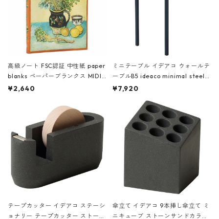
高級ノート FSC認証 中性紙 paper
ミニテーブル イデアコ ウォールテ
blanks ペーパーブランクス MIDI
ーブルB5 ideaco minimal steel f
ハードカバー 罫線 ヴァン・ゴッホ
urniture WALL Table B5 ネイビー
¥2,640
¥7,920
の静物画
テープカッター イデアコ ステーシ
傘立て イデアコ 9本挿し傘立て ミ
ョナリー テープカッター ストーン
ニキューブ ストーンサンドカラー