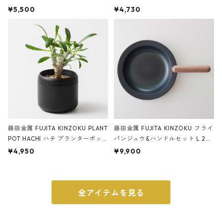
サンドカラー 石調 ideaco Station
石調 ideaco Umbrella Stand CUB
¥5,500
¥4,730
ery tape cutter ストーンサンド
E ストーンサンドブラック
ブラック
藤田金属 FUJITA KINZOKU PLANT
藤田金属 FUJITA KINZOKU フライ
POT HACHI ハチ プランターポッ
パンジュウ&ハンドルセット L 24c
ト 3号 ブラック
m ガス火・IH対応 鉄フライパン
¥4,950
¥9,900
ウォルナット
全アイテムを見る