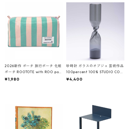
ルポーチ 化粧ポーチ 3点セット C
CODILE/Black クロコダイル/ブラ
ROCODILE/Black,Burgundy,Off
ック
White クロコダイル/ブラック、バ
ーガンディー、オフホワイト
2026新作 ポーチ 旅行ポーチ 化粧
砂時計 ガラスのオブジェ 芸術作品
ポーチ ROOTOTE with ROO pou
100percent 100% STUDIO COH
ch 3532 ルートート WR.ポーチ.ラ
AKU Timeless 100パーセント ス
¥1,980
¥4,400
ミネート-W ピンク・ミント
タジオコハク タイムレス Gray グ
レー