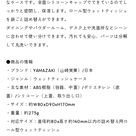
なケースです。全面シリコーンキャップでできているのでし
っかりと密閉し、保湿します。ロール型ウェットティッシュ
を袋ごと詰め替えができます。
ダイニングやパウダールーム、デスク上や洗面所などシーン
に合わせて使い分けできます。汚れても安心、パーツは分解
して丸洗いできます。
●商品の情報
・ブランド：YAMAZAKI（山崎実業）/日本
・ジャンル：ウェットティッシュケース
・主な素材：ABS樹脂（容器、中蓋）/ポリエチレン（底
蓋）/シリコーン（上蓋、取り出し口）
・サイズ：約W80xD90xH170mm
・重量：約275g
・対応サイズ：直径約80x高さ約140mm以内の詰め替え用ロ
ール型ウェットティッシュ