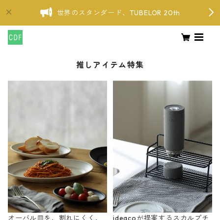
世界のスタンダード、TUBELOR 20th
推しアイテム特集
オーバル皿を、割れにくく、
ideacoが提案するスカルプチ