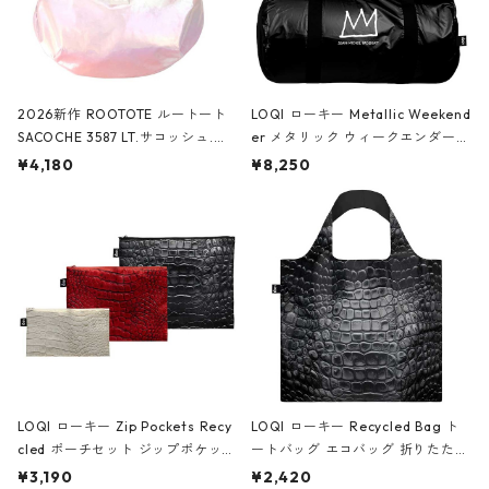
2026新作 ROOTOTE ルートート
LOQI ローキー Metallic Weekend
SACOCHE 3587 LT.サコッシュ.ル
er メタリック ウィークエンダー
ミエ-B ショルダーバッグ グロスピ
ボストンバッグ ショルダーバッグ
¥4,180
¥8,250
ンク
JEAN-MICHEL BASQUIAT/Crown
Black ジャン=ミッシェル・バスキ
ア/クラウン ブラック
LOQI ローキー Zip Pockets Recy
LOQI ローキー Recycled Bag ト
cled ポーチセット ジップポケット
ートバッグ エコバッグ 折りたたみ
ファスナーポーチ 撥水加工 トラベ
大きめ 撥水加工 収納ポーチ CRO
¥3,190
¥2,420