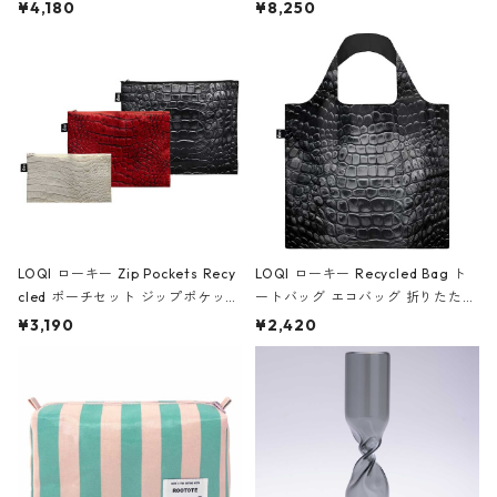
ミエ-B ショルダーバッグ グロスピ
ボストンバッグ ショルダーバッグ
¥4,180
¥8,250
ンク
JEAN-MICHEL BASQUIAT/Crown
Black ジャン=ミッシェル・バスキ
ア/クラウン ブラック
LOQI ローキー Zip Pockets Recy
LOQI ローキー Recycled Bag ト
cled ポーチセット ジップポケット
ートバッグ エコバッグ 折りたたみ
ファスナーポーチ 撥水加工 トラベ
大きめ 撥水加工 収納ポーチ CRO
¥3,190
¥2,420
ルポーチ 化粧ポーチ 3点セット C
CODILE/Black クロコダイル/ブラ
ROCODILE/Black,Burgundy,Off
ック
White クロコダイル/ブラック、バ
ーガンディー、オフホワイト