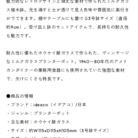
魅力的なレトロデザインと頑丈な素材で作られたミルクガラ
ス植木鉢。光を通すと土が透けて見え色味や雰囲気に奥行き
がでてきます。棚やテーブルにも置ける3号鉢サイズ（直径
約9cm）。受け皿と鉢のセットアイテムで、長持ちの耐久性
も魅力です。
耐久性に優れたホウケイ酸ガラスで作られた、ヴィンテージ
なミルクガラスプランターポット。1940〜80年代のアメリ
カンダイナーの業務用食器にも使用されていた強固な素材
で、欠けにくさも特長です。
●商品の情報
・ブランド：ideaco（イデアコ）/日本
・ジャンル：プランターポット
・主な素材：ホウケイ酸ガラス
・サイズ：約W115xD115xH105mm（3号鉢サイズ）