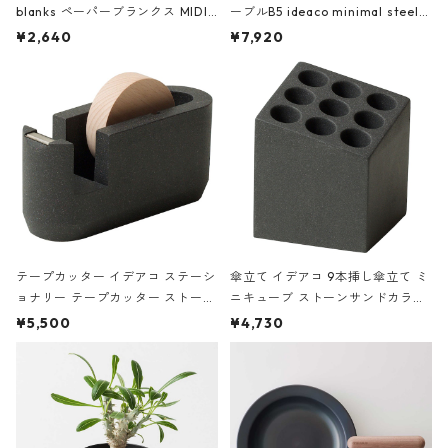
blanks ペーパーブランクス MIDI
ーブルB5 ideaco minimal steel f
ハードカバー 罫線 ヴァン・ゴッホ
urniture WALL Table B5 ネイビー
¥2,640
¥7,920
の静物画
テープカッター イデアコ ステーシ
傘立て イデアコ 9本挿し傘立て ミ
ョナリー テープカッター ストーン
ニキューブ ストーンサンドカラー
サンドカラー 石調 ideaco Station
石調 ideaco Umbrella Stand CUB
¥5,500
¥4,730
ery tape cutter ストーンサンド
E ストーンサンドブラック
ブラック