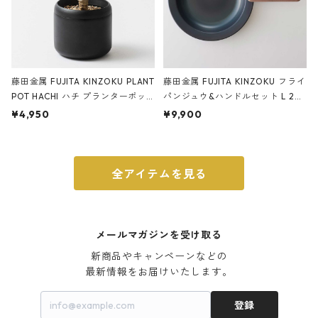
藤田金属 FUJITA KINZOKU PLANT
藤田金属 FUJITA KINZOKU フライ
POT HACHI ハチ プランターポッ
パンジュウ&ハンドルセット L 24c
ト 3号 ブラック
m ガス火・IH対応 鉄フライパン
¥4,950
¥9,900
ウォルナット
全アイテムを見る
メールマガジンを受け取る
新商品やキャンペーンなどの

最新情報をお届けいたします。
登録