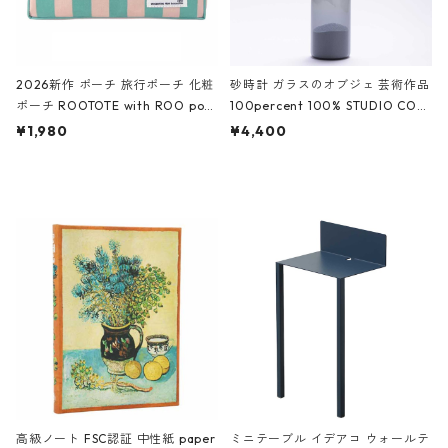
2026新作 ポーチ 旅行ポーチ 化粧
砂時計 ガラスのオブジェ 芸術作品
ポーチ ROOTOTE with ROO pou
100percent 100% STUDIO COH
ch 3532 ルートート WR.ポーチ.ラ
AKU Timeless 100パーセント ス
¥1,980
¥4,400
ミネート-W ピンク・ミント
タジオコハク タイムレス Gray グ
レー
高級ノート FSC認証 中性紙 paper
ミニテーブル イデアコ ウォールテ