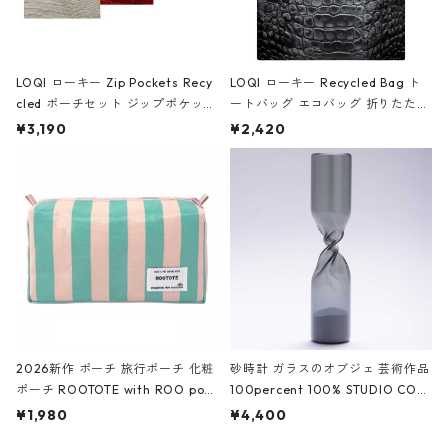
LOQI ローキー Zip Pockets Recy
LOQI ローキー Recycled Bag ト
cled ポーチセット ジップポケット
ートバッグ エコバッグ 折りたたみ
ファスナーポーチ 撥水加工 トラベ
大きめ 撥水加工 収納ポーチ CRO
¥3,190
¥2,420
ルポーチ 化粧ポーチ 3点セット C
CODILE/Black クロコダイル/ブラ
ROCODILE/Black,Burgundy,Off
ック
White クロコダイル/ブラック、バ
ーガンディー、オフホワイト
2026新作 ポーチ 旅行ポーチ 化粧
砂時計 ガラスのオブジェ 芸術作品
ポーチ ROOTOTE with ROO pou
100percent 100% STUDIO COH
ch 3532 ルートート WR.ポーチ.ラ
AKU Timeless 100パーセント ス
¥1,980
¥4,400
ミネート-W ピンク・ミント
タジオコハク タイムレス Gray グ