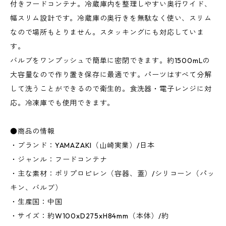
付きフードコンテナ。冷蔵庫内を整理しやすい奥行ワイド、
幅スリム設計です。冷蔵庫の奥行きを無駄なく使い、スリム
なので場所もとりません。スタッキングにも対応していま
す。
バルブをワンプッシュで簡単に密閉できます。約1500mLの
大容量なので作り置き保存に最適です。パーツはすべて分解
して洗うことができるので衛生的。食洗器・電子レンジに対
応。冷凍庫でも使用できます。
●商品の情報
・ブランド：YAMAZAKI（山崎実業）/日本
・ジャンル：フードコンテナ
・主な素材：ポリプロピレン（容器、蓋）/シリコーン（パッ
キン、バルブ）
・生産国：中国
・サイズ：約W100xD275xH84mm（本体）/約