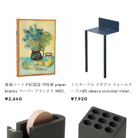
レー
高級ノート FSC認証 中性紙 paper
ミニテーブル イデアコ ウォールテ
blanks ペーパーブランクス MIDI
ーブルB5 ideaco minimal steel f
ハードカバー 罫線 ヴァン・ゴッホ
urniture WALL Table B5 ネイビー
¥2,640
¥7,920
の静物画