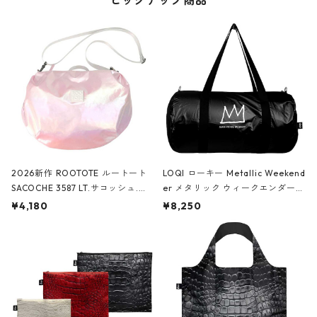
ピックアップ商品
2026新作 ROOTOTE ルートート
LOQI ローキー Metallic Weekend
SACOCHE 3587 LT.サコッシュ.ル
er メタリック ウィークエンダー
ミエ-B ショルダーバッグ グロスピ
ボストンバッグ ショルダーバッグ
¥4,180
¥8,250
ンク
JEAN-MICHEL BASQUIAT/Crown
Black ジャン=ミッシェル・バスキ
ア/クラウン ブラック