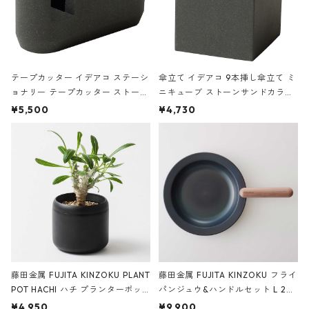
テープカッター イデアコ ステーシ
傘立て イデアコ 9本挿し傘立て ミ
ョナリー テープカッター ストーン
ニキューブ ストーンサンドカラー
サンドカラー 石調 ideaco Station
石調 ideaco Umbrella Stand CUB
¥5,500
¥4,730
ery tape cutter ストーンサンド
E ストーンサンドブラック
ブラック
藤田金属 FUJITA KINZOKU PLANT
藤田金属 FUJITA KINZOKU フライ
POT HACHI ハチ プランターポッ
パンジュウ&ハンドルセット L 24c
ト 3号 ブラック
m ガス火・IH対応 鉄フライパン
¥4,950
¥9,900