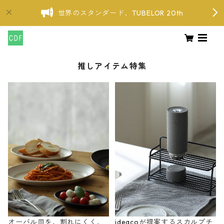
世界のスタンダード、TUBELOR 20th
推しアイテム特集
オーバル皿を、割れにくく、
ideacoが提案するスカルプチ