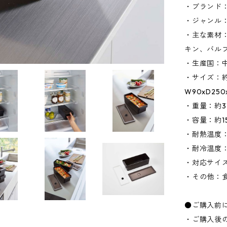
・ブランド：
・ジャンル
・主な素材
キン、バル
・生産国：
・サイズ：約W
W90xD25
・重量：約3
・容量：約15
・耐熱温度：
・耐冷温度：
・対応サイズ
・その他：
●ご購入前
・ご購入後