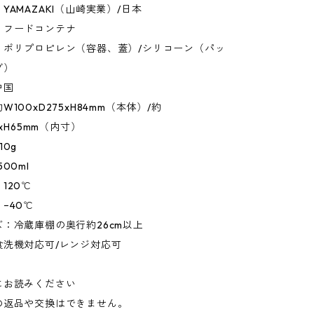
YAMAZAKI（山崎実業）/日本
：フードコンテナ
：ポリプロピレン（容器、蓋）/シリコーン（パッ
ブ）
中国
100xD275xH84mm（本体）/約
0xH65mm（内寸）
10g
00ml
120℃
−40℃
：冷蔵庫棚の奥行約26cm以上
食洗機対応可/レンジ対応可
にお読みください
の返品や交換はできません。