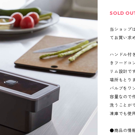
SOLD OU
当ショップ
てお買い求
ハンドル付
きフードコ
リム設計で
場所もとり
バルブをワン
容量なので
洗うことが
凍庫でも使
●商品の情