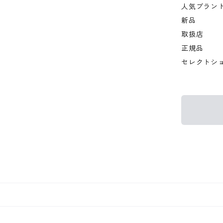
人気ブラン
新品
取扱店
正規品
セレクトシ