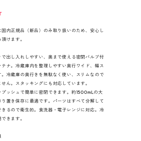
T
は国内正規品（新品）のみ取り扱いのため、安心し
め頂けます。
きで出し入れしやすい、奥まで使える密閉バルブ付
ンテナ。冷蔵庫内を整理しやすい奥行ワイド、幅ス
す。冷蔵庫の奥行きを無駄なく使い、スリムなので
ません。スタッキングにも対応しています。
プッシュで簡単に密閉できます。約1500mLの大
作り置き保存に最適です。パーツはすべて分解して
できるので衛生的。食洗器・電子レンジに対応。冷
用できます。
報