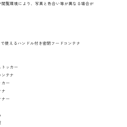
や閲覧環境により、写真と色合い等が異なる場合が
。
奥まで使えるハンドル付き密閉フードコンテナ
ストッカー
コンテナ
ッカー
テナ
テナー
品
貨