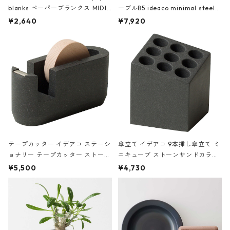
blanks ペーパーブランクス MIDI
ーブルB5 ideaco minimal steel f
ハードカバー 罫線 ヴァン・ゴッホ
urniture WALL Table B5 ネイビー
¥2,640
¥7,920
の静物画
テープカッター イデアコ ステーシ
傘立て イデアコ 9本挿し傘立て ミ
ョナリー テープカッター ストーン
ニキューブ ストーンサンドカラー
サンドカラー 石調 ideaco Station
石調 ideaco Umbrella Stand CUB
¥5,500
¥4,730
ery tape cutter ストーンサンド
E ストーンサンドブラック
ブラック