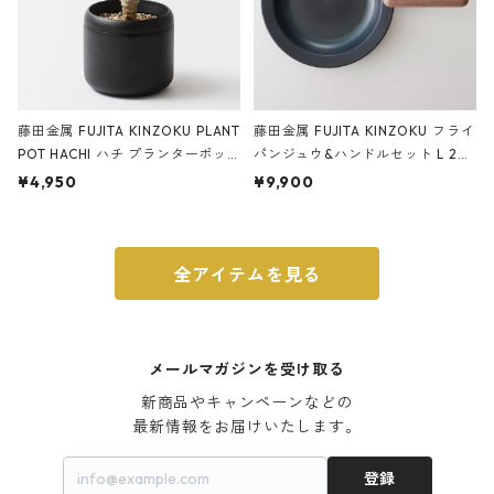
藤田金属 FUJITA KINZOKU PLANT
藤田金属 FUJITA KINZOKU フライ
POT HACHI ハチ プランターポッ
パンジュウ&ハンドルセット L 24c
ト 3号 ブラック
m ガス火・IH対応 鉄フライパン
¥4,950
¥9,900
ウォルナット
全アイテムを見る
メールマガジンを受け取る
新商品やキャンペーンなどの

最新情報をお届けいたします。
登録