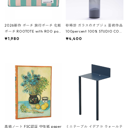
2026新作 ポーチ 旅行ポーチ 化粧
砂時計 ガラスのオブジェ 芸術作品
ポーチ ROOTOTE with ROO pou
100percent 100% STUDIO COH
ch 3532 ルートート WR.ポーチ.ラ
AKU Timeless 100パーセント ス
¥1,980
¥4,400
ミネート-W ピンク・ミント
タジオコハク タイムレス Gray グ
レー
高級ノート FSC認証 中性紙 paper
ミニテーブル イデアコ ウォールテ