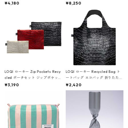
ミエ-B ショルダーバッグ グロスピ
ボストンバッグ ショルダーバッグ
¥4,180
¥8,250
ンク
JEAN-MICHEL BASQUIAT/Crown
Black ジャン=ミッシェル・バスキ
ア/クラウン ブラック
LOQI ローキー Zip Pockets Recy
LOQI ローキー Recycled Bag ト
cled ポーチセット ジップポケット
ートバッグ エコバッグ 折りたたみ
ファスナーポーチ 撥水加工 トラベ
大きめ 撥水加工 収納ポーチ CRO
¥3,190
¥2,420
ルポーチ 化粧ポーチ 3点セット C
CODILE/Black クロコダイル/ブラ
ROCODILE/Black,Burgundy,Off
ック
White クロコダイル/ブラック、バ
ーガンディー、オフホワイト