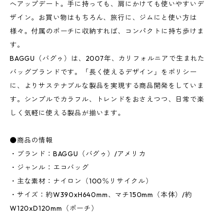
へアップデート。手に持っても、肩にかけても使いやすいデ
ザイン。お買い物はもちろん、旅行に、ジムにと使い方は
様々。付属のポーチに収納すれば、コンパクトに持ち歩けま
す。
BAGGU（バグゥ）は、2007年、カリフォルニアで生まれた
バッグブランドです。「長く使えるデザイン」をポリシー
に、よりサステナブルな製品を実現する商品開発をしていま
す。シンプルでカラフル、トレンドをおさえつつ、日常で楽
しく気軽に使える製品が揃います。
●商品の情報
・ブランド：BAGGU（バグゥ）/アメリカ
・ジャンル：エコバッグ
・主な素材：ナイロン（100％リサイクル）
・サイズ：約W390xH640mm、マチ150mm（本体）/約
W120xD120mm（ポーチ）