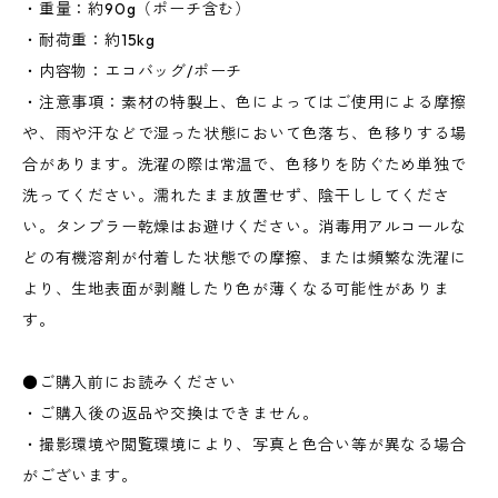
・重量：約90g（ポーチ含む）
・耐荷重：約15kg
・内容物：エコバッグ/ポーチ
・注意事項：素材の特製上、色によってはご使用による摩擦
や、雨や汗などで湿った状態において色落ち、色移りする場
合があります。洗濯の際は常温で、色移りを防ぐため単独で
洗ってください。濡れたまま放置せず、陰干ししてくださ
い。タンブラー乾燥はお避けください。消毒用アルコールな
どの有機溶剤が付着した状態での摩擦、または頻繁な洗濯に
より、生地表面が剥離したり色が薄くなる可能性がありま
す。
●ご購入前にお読みください
・ご購入後の返品や交換はできません。
・撮影環境や閲覧環境により、写真と色合い等が異なる場合
がございます。