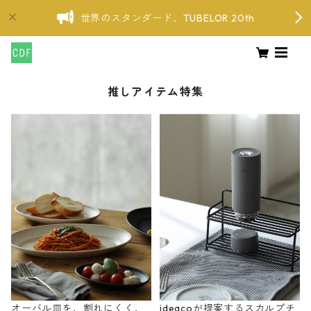
世界のスタンダード、TUBELOR 20th
推しアイテム特集
オーバル皿を、割れにくく、
ideacoが提案するスカルプチ