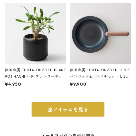
ery tape cutter ストーンサンド
E ストーンサンドブラック
ブラック
藤田金属 FUJITA KINZOKU PLANT
藤田金属 FUJITA KINZOKU フライ
POT HACHI ハチ プランターポッ
パンジュウ&ハンドルセット L 24c
ト 3号 ブラック
m ガス火・IH対応 鉄フライパン
¥4,950
¥9,900
ウォルナット
全アイテムを見る
メールマガジンを受け取る