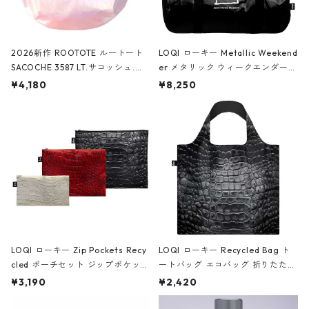
2026新作 ROOTOTE ルートート
LOQI ローキー Metallic Weekend
SACOCHE 3587 LT.サコッシュ.ル
er メタリック ウィークエンダー
ミエ-B ショルダーバッグ グロスピ
ボストンバッグ ショルダーバッグ
¥4,180
¥8,250
ンク
JEAN-MICHEL BASQUIAT/Crown
Black ジャン=ミッシェル・バスキ
ア/クラウン ブラック
LOQI ローキー Zip Pockets Recy
LOQI ローキー Recycled Bag ト
cled ポーチセット ジップポケット
ートバッグ エコバッグ 折りたたみ
ファスナーポーチ 撥水加工 トラベ
大きめ 撥水加工 収納ポーチ CRO
¥3,190
¥2,420
ルポーチ 化粧ポーチ 3点セット C
CODILE/Black クロコダイル/ブラ
ROCODILE/Black,Burgundy,Off
ック