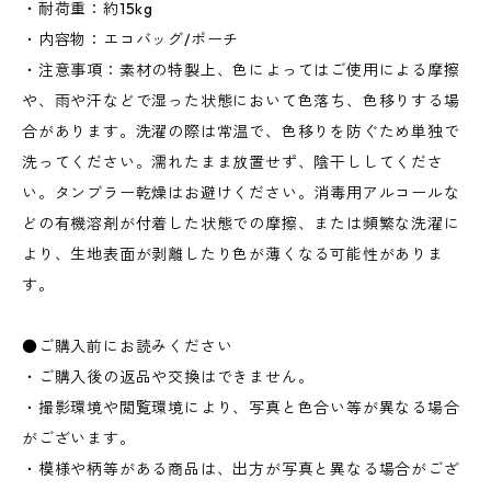
・耐荷重：約15kg
・内容物：エコバッグ/ポーチ
・注意事項：素材の特製上、色によってはご使用による摩擦
や、雨や汗などで湿った状態において色落ち、色移りする場
合があります。洗濯の際は常温で、色移りを防ぐため単独で
洗ってください。濡れたまま放置せず、陰干ししてくださ
い。タンブラー乾燥はお避けください。消毒用アルコールな
どの有機溶剤が付着した状態での摩擦、または頻繁な洗濯に
より、生地表面が剥離したり色が薄くなる可能性がありま
す。
●ご購入前にお読みください
・ご購入後の返品や交換はできません。
・撮影環境や閲覧環境により、写真と色合い等が異なる場合
がございます。
・模様や柄等がある商品は、出方が写真と異なる場合がござ