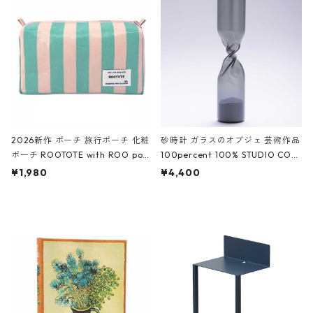
White クロコダイル/ブラック、バ
ーガンディー、オフホワイト
2026新作 ポーチ 旅行ポーチ 化粧
砂時計 ガラスのオブジェ 芸術作品
ポーチ ROOTOTE with ROO pou
100percent 100% STUDIO COH
ch 3532 ルートート WR.ポーチ.ラ
AKU Timeless 100パーセント ス
¥1,980
¥4,400
ミネート-W ピンク・ミント
タジオコハク タイムレス Gray グ
レー