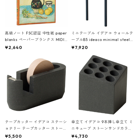
高級ノート FSC認証 中性紙 paper
ミニテーブル イデアコ ウォールテ
blanks ペーパーブランクス MIDI
ーブルB5 ideaco minimal steel f
ハードカバー 罫線 ヴァン・ゴッホ
urniture WALL Table B5 ネイビー
¥2,640
¥7,920
の静物画
テープカッター イデアコ ステーシ
傘立て イデアコ 9本挿し傘立て ミ
ョナリー テープカッター ストーン
ニキューブ ストーンサンドカラー
サンドカラー 石調 ideaco Station
石調 ideaco Umbrella Stand CUB
¥5,500
¥4,730