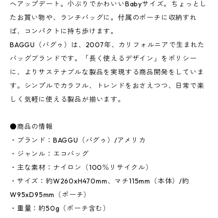
へアップデート。小ぶりでかわいいBabyサイズ。ちょっとし
たお買い物や、ランチバッグに。付属のポーチに収納すれ
ば、コンパクトに持ち歩けます。
BAGGU（バグゥ）は、2007年、カリフォルニアで生まれた
バッグブランドです。「長く使えるデザイン」をポリシー
に、よりサステナブルな製品を実現する商品開発をしていま
す。シンプルでカラフル、トレンドをおさえつつ、日常で楽
しく気軽に使える製品が揃います。
●商品の情報
・ブランド：BAGGU（バグゥ）/アメリカ
・ジャンル：エコバッグ
・主な素材：ナイロン（100％リサイクル）
・サイズ：約W260xH470mm、マチ115mm（本体）/約
W95xD95mm（ポーチ）
・重量：約50g（ポーチ含む）