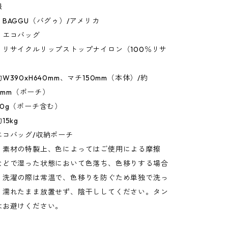
報
BAGGU（バグゥ）/アメリカ
：エコバッグ
：リサイクルリップストップナイロン（100％リサ
W390xH640mm、マチ150mm（本体）/約
20mm（ポーチ）
0g（ポーチ含む）
5kg
エコバッグ/収納ポーチ
：素材の特製上、色によってはご使用による摩擦
などで湿った状態において色落ち、色移りする場合
。洗濯の際は常温で、色移りを防ぐため単独で洗っ
。濡れたまま放置せず、陰干ししてください。タン
はお避けください。