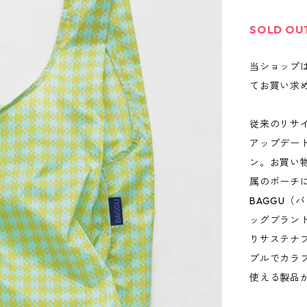
SOLD OU
当ショップ
てお買い求
従来のリサイ
アップデー
ン。お買い
属のポーチ
BAGGU（
ッグブラン
りサステナ
プルでカラ
使える製品