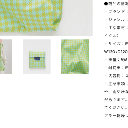
●商品の情
・ブランド：
・ジャンル
・主な素材
イクル）
・サイズ：約
W120xD1
・重量：約6
・耐荷重：約1
・内容物：
・注意事項
や、雨や汗
があります
てください
ブラー乾燥