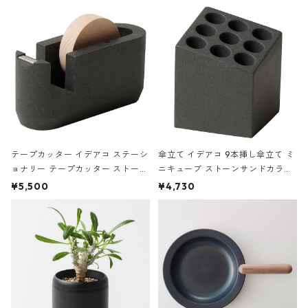
の静物画
テープカッター イデアコ ステーシ
傘立て イデアコ 9本挿し傘立て ミ
ョナリー テープカッター ストーン
ニキューブ ストーンサンドカラー
サンドカラー 石調 ideaco Station
石調 ideaco Umbrella Stand CUB
¥5,500
¥4,730
ery tape cutter ストーンサンド
E ストーンサンドブラック
ブラック