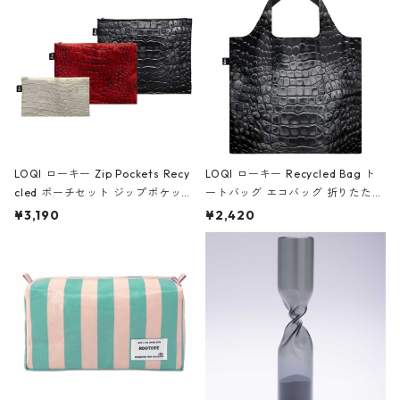
ア/クラウン ブラック
LOQI ローキー Zip Pockets Recy
LOQI ローキー Recycled Bag ト
cled ポーチセット ジップポケット
ートバッグ エコバッグ 折りたたみ
ファスナーポーチ 撥水加工 トラベ
大きめ 撥水加工 収納ポーチ CRO
¥3,190
¥2,420
ルポーチ 化粧ポーチ 3点セット C
CODILE/Black クロコダイル/ブラ
ROCODILE/Black,Burgundy,Off
ック
White クロコダイル/ブラック、バ
ーガンディー、オフホワイト