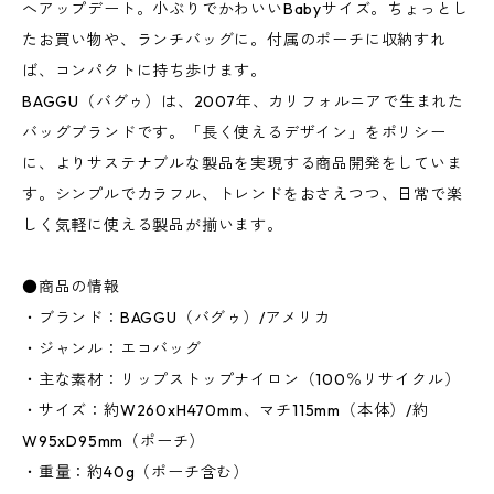
へアップデート。小ぶりでかわいいBabyサイズ。ちょっとし
たお買い物や、ランチバッグに。付属のポーチに収納すれ
ば、コンパクトに持ち歩けます。
BAGGU（バグゥ）は、2007年、カリフォルニアで生まれた
バッグブランドです。「長く使えるデザイン」をポリシー
に、よりサステナブルな製品を実現する商品開発をしていま
す。シンプルでカラフル、トレンドをおさえつつ、日常で楽
しく気軽に使える製品が揃います。
●商品の情報
・ブランド：BAGGU（バグゥ）/アメリカ
・ジャンル：エコバッグ
・主な素材：リップストップナイロン（100％リサイクル）
・サイズ：約W260xH470mm、マチ115mm（本体）/約
W95xD95mm（ポーチ）
・重量：約40g（ポーチ含む）