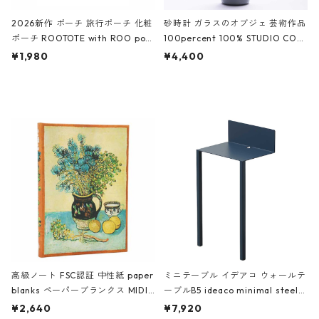
2026新作 ポーチ 旅行ポーチ 化粧
砂時計 ガラスのオブジェ 芸術作品
ポーチ ROOTOTE with ROO pou
100percent 100% STUDIO COH
ch 3532 ルートート WR.ポーチ.ラ
AKU Timeless 100パーセント ス
¥1,980
¥4,400
ミネート-W ピンク・ミント
タジオコハク タイムレス Gray グ
レー
高級ノート FSC認証 中性紙 paper
ミニテーブル イデアコ ウォールテ
blanks ペーパーブランクス MIDI
ーブルB5 ideaco minimal steel f
ハードカバー 罫線 ヴァン・ゴッホ
urniture WALL Table B5 ネイビー
¥2,640
¥7,920