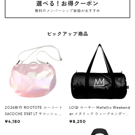
選べる！お得クーポン
無料のメンバーシップ登録がおすすめ
ピックアップ商品
2026新作 ROOTOTE ルートート
LOQI ローキー Metallic Weekend
SACOCHE 3587 LT.サコッシュ.ル
er メタリック ウィークエンダー
ミエ-B ショルダーバッグ グロスピ
ボストンバッグ ショルダーバッグ
¥4,180
¥8,250
ンク
JEAN-MICHEL BASQUIAT/Crown
Black ジャン=ミッシェル・バスキ