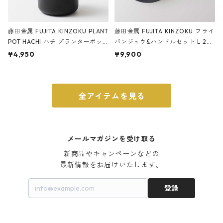
藤田金属 FUJITA KINZOKU PLANT
藤田金属 FUJITA KINZOKU フライ
POT HACHI ハチ プランターポッ
パンジュウ&ハンドルセット L 24c
ト 3号 ブラック
m ガス火・IH対応 鉄フライパン
¥4,950
¥9,900
ウォルナット
全アイテムを見る
メールマガジンを受け取る
新商品やキャンペーンなどの

最新情報をお届けいたします。
登録