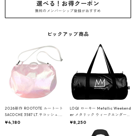
選べる！お得クーポン
無料のメンバーシップ登録がおすすめ
ピックアップ商品
2026新作 ROOTOTE ルートート
LOQI ローキー Metallic Weekend
SACOCHE 3587 LT.サコッシュ.ル
er メタリック ウィークエンダー
ミエ-B ショルダーバッグ グロスピ
ボストンバッグ ショルダーバッグ
¥4,180
¥8,250
ンク
JEAN-MICHEL BASQUIAT/Crown
Black ジャン=ミッシェル・バスキ