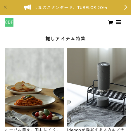
世界のスタンダード、TUBELOR 20th
推しアイテム特集
オーバル皿を、割れにくく、
ideacoが提案するスカルプチ