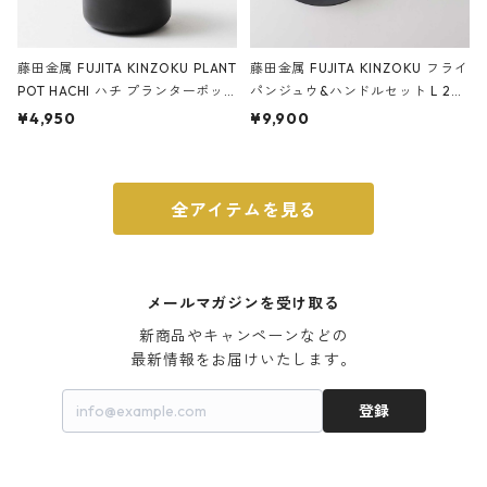
藤田金属 FUJITA KINZOKU PLANT
藤田金属 FUJITA KINZOKU フライ
POT HACHI ハチ プランターポッ
パンジュウ&ハンドルセット L 24c
ト 3号 ブラック
m ガス火・IH対応 鉄フライパン
¥4,950
¥9,900
ウォルナット
全アイテムを見る
メールマガジンを受け取る
新商品やキャンペーンなどの

最新情報をお届けいたします。
登録