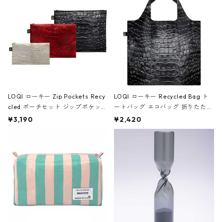
ア/クラウン ブラック
LOQI ローキー Zip Pockets Recy
LOQI ローキー Recycled Bag ト
cled ポーチセット ジップポケット
ートバッグ エコバッグ 折りたたみ
ファスナーポーチ 撥水加工 トラベ
大きめ 撥水加工 収納ポーチ CRO
¥3,190
¥2,420
ルポーチ 化粧ポーチ 3点セット C
CODILE/Black クロコダイル/ブラ
ROCODILE/Black,Burgundy,Off
ック
White クロコダイル/ブラック、バ
ーガンディー、オフホワイト