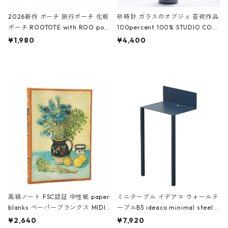
2026新作 ポーチ 旅行ポーチ 化粧
砂時計 ガラスのオブジェ 芸術作品
ポーチ ROOTOTE with ROO pou
100percent 100% STUDIO COH
ch 3532 ルートート WR.ポーチ.ラ
AKU Timeless 100パーセント ス
¥1,980
¥4,400
ミネート-W ピンク・ミント
タジオコハク タイムレス Gray グ
レー
高級ノート FSC認証 中性紙 paper
ミニテーブル イデアコ ウォールテ
blanks ペーパーブランクス MIDI
ーブルB5 ideaco minimal steel f
ハードカバー 罫線 ヴァン・ゴッホ
urniture WALL Table B5 ネイビー
¥2,640
¥7,920