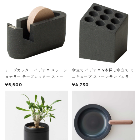
の静物画
テープカッター イデアコ ステーシ
傘立て イデアコ 9本挿し傘立て ミ
ョナリー テープカッター ストーン
ニキューブ ストーンサンドカラー
サンドカラー 石調 ideaco Station
石調 ideaco Umbrella Stand CUB
¥5,500
¥4,730
ery tape cutter ストーンサンド
E ストーンサンドブラック
ブラック