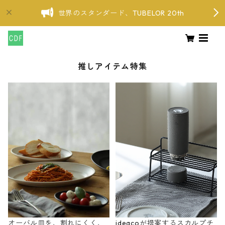
世界のスタンダード、TUBELOR 20th
推しアイテム特集
オーバル皿を、割れにくく、
ideacoが提案するスカルプチ