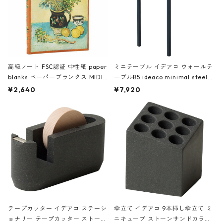
高級ノート FSC認証 中性紙 paper
ミニテーブル イデアコ ウォールテ
blanks ペーパーブランクス MIDI
ーブルB5 ideaco minimal steel f
ハードカバー 罫線 ヴァン・ゴッホ
urniture WALL Table B5 ネイビー
¥2,640
¥7,920
の静物画
テープカッター イデアコ ステーシ
傘立て イデアコ 9本挿し傘立て ミ
ョナリー テープカッター ストーン
ニキューブ ストーンサンドカラー