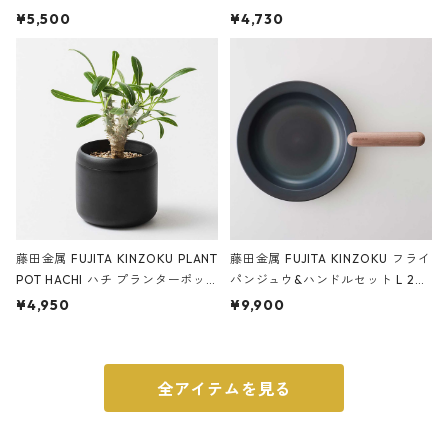
サンドカラー 石調 ideaco Station
石調 ideaco Umbrella Stand CUB
¥5,500
¥4,730
ery tape cutter ストーンサンド
E ストーンサンドブラック
ブラック
藤田金属 FUJITA KINZOKU PLANT
藤田金属 FUJITA KINZOKU フライ
POT HACHI ハチ プランターポッ
パンジュウ&ハンドルセット L 24c
ト 3号 ブラック
m ガス火・IH対応 鉄フライパン
¥4,950
¥9,900
ウォルナット
全アイテムを見る