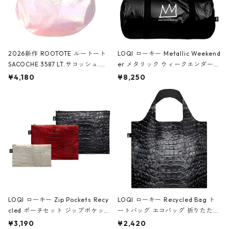
2026新作 ROOTOTE ルートート
LOQI ローキー Metallic Weekend
SACOCHE 3587 LT.サコッシュ.ル
er メタリック ウィークエンダー
ミエ-B ショルダーバッグ グロスピ
ボストンバッグ ショルダーバッグ
¥4,180
¥8,250
ンク
JEAN-MICHEL BASQUIAT/Crown
Black ジャン=ミッシェル・バスキ
ア/クラウン ブラック
LOQI ローキー Zip Pockets Recy
LOQI ローキー Recycled Bag ト
cled ポーチセット ジップポケット
ートバッグ エコバッグ 折りたたみ
ファスナーポーチ 撥水加工 トラベ
大きめ 撥水加工 収納ポーチ CRO
¥3,190
¥2,420