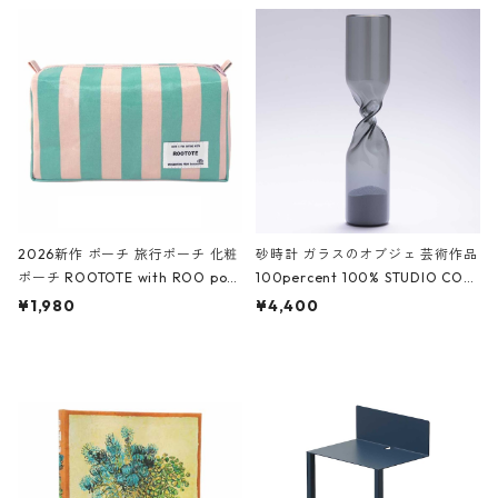
ルポーチ 化粧ポーチ 3点セット C
CODILE/Black クロコダイル/ブラ
ROCODILE/Black,Burgundy,Off
ック
White クロコダイル/ブラック、バ
ーガンディー、オフホワイト
2026新作 ポーチ 旅行ポーチ 化粧
砂時計 ガラスのオブジェ 芸術作品
ポーチ ROOTOTE with ROO pou
100percent 100% STUDIO COH
ch 3532 ルートート WR.ポーチ.ラ
AKU Timeless 100パーセント ス
¥1,980
¥4,400
ミネート-W ピンク・ミント
タジオコハク タイムレス Gray グ
レー