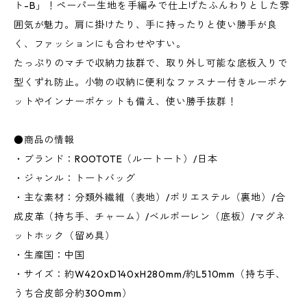
ト-B」！ペーパー生地を手編みで仕上げたふんわりとした雰
囲気が魅力。肩に掛けたり、手に持ったりと使い勝手が良
く、ファッションにも合わせやすい。
たっぷりのマチで収納力抜群で、取り外し可能な底板入りで
型くずれ防止。小物の収納に便利なファスナー付きルーポケ
ットやインナーポケットも備え、使い勝手抜群！
●商品の情報
・ブランド：ROOTOTE（ルートート）/日本
・ジャンル：トートバッグ
・主な素材：分類外繊維（表地）/ポリエステル（裏地）/合
成皮革（持ち手、チャーム）/ベルポーレン（底板）/マグネ
ットホック（留め具）
・生産国：中国
・サイズ：約W420xD140xH280mm/約L510mm（持ち手、
うち合皮部分約300mm）