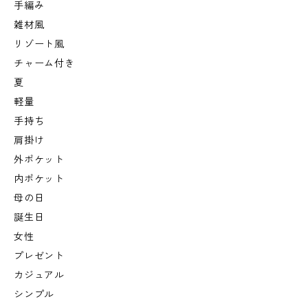
手編み
雑材風
リゾート風
チャーム付き
夏
軽量
手持ち
肩掛け
外ポケット
内ポケット
母の日
誕生日
女性
プレゼント
カジュアル
シンプル