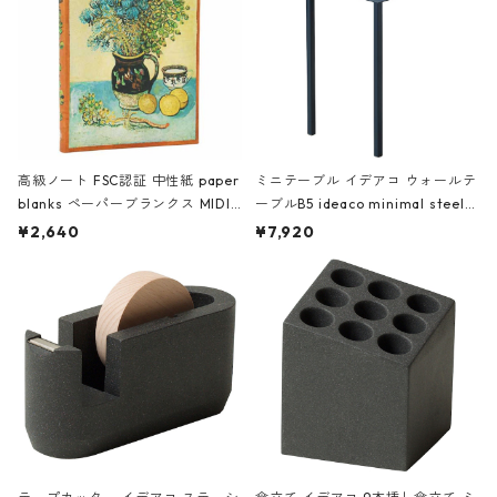
高級ノート FSC認証 中性紙 paper
ミニテーブル イデアコ ウォールテ
blanks ペーパーブランクス MIDI
ーブルB5 ideaco minimal steel f
ハードカバー 罫線 ヴァン・ゴッホ
urniture WALL Table B5 ネイビー
¥2,640
¥7,920
の静物画