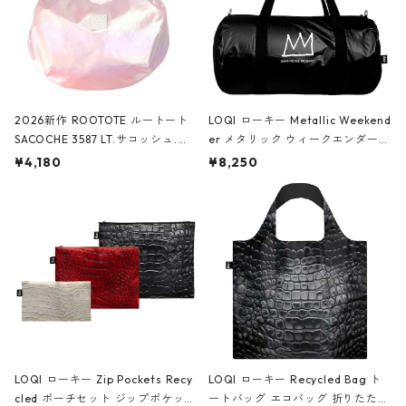
2026新作 ROOTOTE ルートート
LOQI ローキー Metallic Weekend
SACOCHE 3587 LT.サコッシュ.ル
er メタリック ウィークエンダー
ミエ-B ショルダーバッグ グロスピ
ボストンバッグ ショルダーバッグ
¥4,180
¥8,250
ンク
JEAN-MICHEL BASQUIAT/Crown
Black ジャン=ミッシェル・バスキ
ア/クラウン ブラック
LOQI ローキー Zip Pockets Recy
LOQI ローキー Recycled Bag ト
cled ポーチセット ジップポケット
ートバッグ エコバッグ 折りたたみ