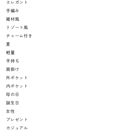
エレガント
手編み
雑材風
リゾート風
チャーム付き
夏
軽量
手持ち
肩掛け
外ポケット
内ポケット
母の日
誕生日
女性
プレゼント
カジュアル