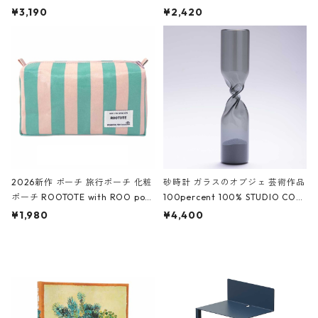
ファスナーポーチ 撥水加工 トラベ
大きめ 撥水加工 収納ポーチ CRO
¥3,190
¥2,420
ルポーチ 化粧ポーチ 3点セット C
CODILE/Black クロコダイル/ブラ
ROCODILE/Black,Burgundy,Off
ック
White クロコダイル/ブラック、バ
ーガンディー、オフホワイト
2026新作 ポーチ 旅行ポーチ 化粧
砂時計 ガラスのオブジェ 芸術作品
ポーチ ROOTOTE with ROO pou
100percent 100% STUDIO COH
ch 3532 ルートート WR.ポーチ.ラ
AKU Timeless 100パーセント ス
¥1,980
¥4,400
ミネート-W ピンク・ミント
タジオコハク タイムレス Gray グ
レー