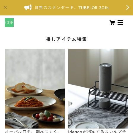
世界のスタンダード、TUBELOR 20th
推しアイテム特集
オーバル皿を、割れにくく、
ideacoが提案するスカルプチ