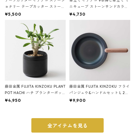
テープカッター イデアコ ステーシ
傘立て イデアコ 9本挿し傘立て ミ
ョナリー テープカッター ストーン
ニキューブ ストーンサンドカラー
サンドカラー 石調 ideaco Station
石調 ideaco Umbrella Stand CUB
¥5,500
¥4,730
ery tape cutter ストーンサンド
E ストーンサンドブラック
ブラック
藤田金属 FUJITA KINZOKU PLANT
藤田金属 FUJITA KINZOKU フライ
POT HACHI ハチ プランターポッ
パンジュウ&ハンドルセット L 24c
ト 3号 ブラック
m ガス火・IH対応 鉄フライパン
¥4,950
¥9,900
ウォルナット
全アイテムを見る