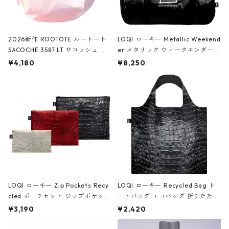
2026新作 ROOTOTE ルートート
LOQI ローキー Metallic Weekend
SACOCHE 3587 LT.サコッシュ.ル
er メタリック ウィークエンダー
ミエ-B ショルダーバッグ グロスピ
ボストンバッグ ショルダーバッグ
¥4,180
¥8,250
ンク
JEAN-MICHEL BASQUIAT/Crown
Black ジャン=ミッシェル・バスキ
ア/クラウン ブラック
LOQI ローキー Zip Pockets Recy
LOQI ローキー Recycled Bag ト
cled ポーチセット ジップポケット
ートバッグ エコバッグ 折りたたみ
ファスナーポーチ 撥水加工 トラベ
大きめ 撥水加工 収納ポーチ CRO
¥3,190
¥2,420
ルポーチ 化粧ポーチ 3点セット C
CODILE/Black クロコダイル/ブラ
ROCODILE/Black,Burgundy,Off
ック