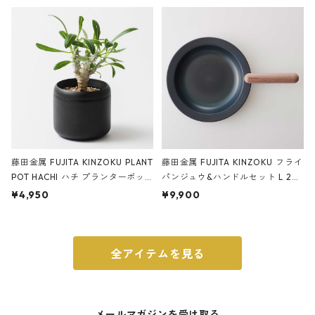
ery tape cutter ストーンサンド
E ストーンサンドブラック
ブラック
藤田金属 FUJITA KINZOKU PLANT
藤田金属 FUJITA KINZOKU フライ
POT HACHI ハチ プランターポッ
パンジュウ&ハンドルセット L 24c
ト 3号 ブラック
m ガス火・IH対応 鉄フライパン
¥4,950
¥9,900
ウォルナット
全アイテムを見る
メールマガジンを受け取る