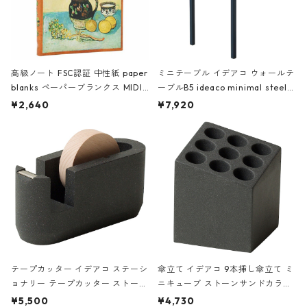
高級ノート FSC認証 中性紙 paper
ミニテーブル イデアコ ウォールテ
blanks ペーパーブランクス MIDI
ーブルB5 ideaco minimal steel f
ハードカバー 罫線 ヴァン・ゴッホ
urniture WALL Table B5 ネイビー
¥2,640
¥7,920
の静物画
テープカッター イデアコ ステーシ
傘立て イデアコ 9本挿し傘立て ミ
ョナリー テープカッター ストーン
ニキューブ ストーンサンドカラー
サンドカラー 石調 ideaco Station
石調 ideaco Umbrella Stand CUB
¥5,500
¥4,730