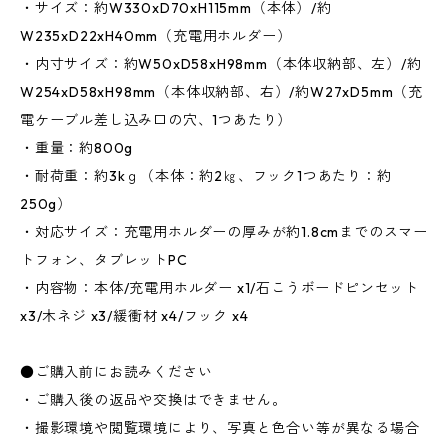
・サイズ：約W330xD70xH115mm（本体）/約
W235xD22xH40mm（充電用ホルダー）
・内寸サイズ：約W50xD58xH98mm（本体収納部、左）/約
W254xD58xH98mm（本体収納部、右）/約W27xD5mm（充
電ケーブル差し込み口の穴、1つあたり）
・重量：約800g
・耐荷重：約3kｇ（本体：約2㎏、フック1つあたり：約
250g）
・対応サイズ：充電用ホルダーの厚みが約1.8cmまでのスマー
トフォン、タブレットPC
・内容物：本体/充電用ホルダー x1/石こうボードピンセット
x3/木ネジ x3/緩衝材 x4/フック x4
●ご購入前にお読みください
・ご購入後の返品や交換はできません。
・撮影環境や閲覧環境により、写真と色合い等が異なる場合