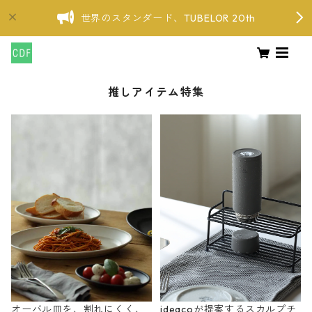
世界のスタンダード、TUBELOR 20th
推しアイテム特集
オーバル皿を、割れにくく、
ideacoが提案するスカルプチ