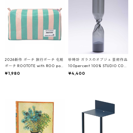
White クロコダイル/ブラック、バ
ーガンディー、オフホワイト
2026新作 ポーチ 旅行ポーチ 化粧
砂時計 ガラスのオブジェ 芸術作品
ポーチ ROOTOTE with ROO pou
100percent 100% STUDIO COH
ch 3532 ルートート WR.ポーチ.ラ
AKU Timeless 100パーセント ス
¥1,980
¥4,400
ミネート-W ピンク・ミント
タジオコハク タイムレス Gray グ
レー