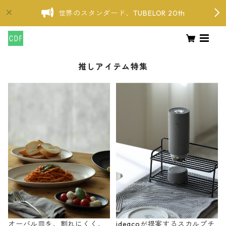
世界のスタンダード、TUBELOR 20th
推しアイテム特集
オーバル皿を、割れにくく、
ideacoが提案するスカルプチ