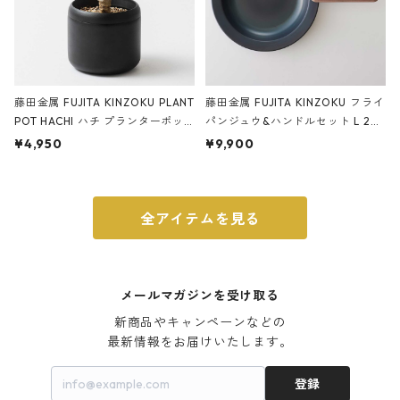
藤田金属 FUJITA KINZOKU PLANT
藤田金属 FUJITA KINZOKU フライ
POT HACHI ハチ プランターポッ
パンジュウ&ハンドルセット L 24c
ト 3号 ブラック
m ガス火・IH対応 鉄フライパン
¥4,950
¥9,900
ウォルナット
全アイテムを見る
メールマガジンを受け取る
新商品やキャンペーンなどの

最新情報をお届けいたします。
登録