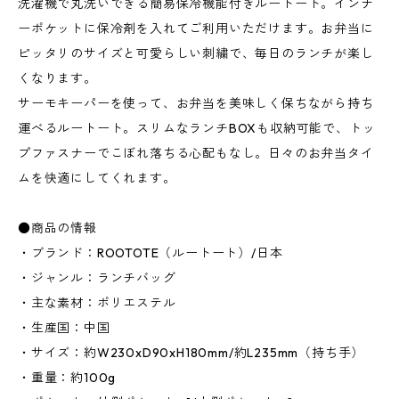
洗濯機で丸洗いできる簡易保冷機能付きルートート。インナ
ーポケットに保冷剤を入れてご利用いただけます。お弁当に
ピッタリのサイズと可愛らしい刺繍で、毎日のランチが楽し
くなります。
サーモキーパーを使って、お弁当を美味しく保ちながら持ち
運べるルートート。スリムなランチBOXも収納可能で、トッ
プファスナーでこぼれ落ちる心配もなし。日々のお弁当タイ
ムを快適にしてくれます。
●商品の情報
・ブランド：ROOTOTE（ルートート）/日本
・ジャンル：ランチバッグ
・主な素材：ポリエステル
・生産国：中国
・サイズ：約W230xD90xH180mm/約L235mm（持ち手）
・重量：約100g