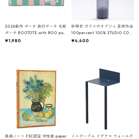
2026新作 ポーチ 旅行ポーチ 化粧
砂時計 ガラスのオブジェ 芸術作品
ポーチ ROOTOTE with ROO pou
100percent 100% STUDIO COH
ch 3532 ルートート WR.ポーチ.ラ
AKU Timeless 100パーセント ス
¥1,980
¥4,400
ミネート-W ピンク・ミント
タジオコハク タイムレス Gray グ
レー
高級ノート FSC認証 中性紙 paper
ミニテーブル イデアコ ウォールテ