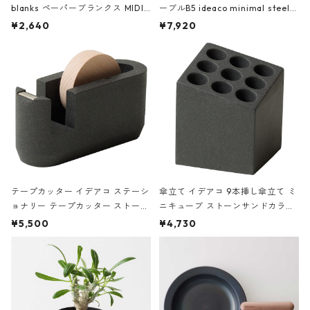
blanks ペーパーブランクス MIDI
ーブルB5 ideaco minimal steel f
ハードカバー 罫線 ヴァン・ゴッホ
urniture WALL Table B5 ネイビー
¥2,640
¥7,920
の静物画
テープカッター イデアコ ステーシ
傘立て イデアコ 9本挿し傘立て ミ
ョナリー テープカッター ストーン
ニキューブ ストーンサンドカラー
サンドカラー 石調 ideaco Station
石調 ideaco Umbrella Stand CUB
¥5,500
¥4,730
ery tape cutter ストーンサンド
E ストーンサンドブラック
ブラック