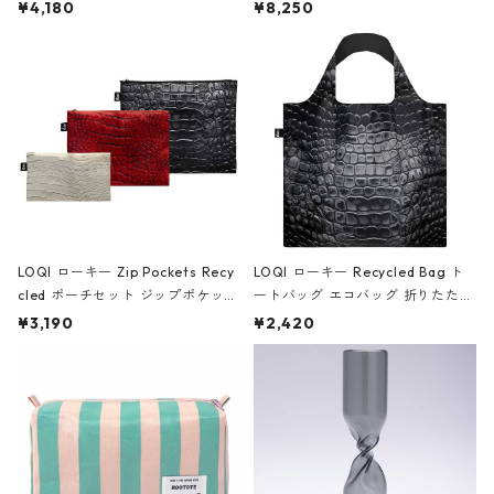
ミエ-B ショルダーバッグ グロスピ
ボストンバッグ ショルダーバッグ
¥4,180
¥8,250
ンク
JEAN-MICHEL BASQUIAT/Crown
Black ジャン=ミッシェル・バスキ
ア/クラウン ブラック
LOQI ローキー Zip Pockets Recy
LOQI ローキー Recycled Bag ト
cled ポーチセット ジップポケット
ートバッグ エコバッグ 折りたたみ
ファスナーポーチ 撥水加工 トラベ
大きめ 撥水加工 収納ポーチ CRO
¥3,190
¥2,420
ルポーチ 化粧ポーチ 3点セット C
CODILE/Black クロコダイル/ブラ
ROCODILE/Black,Burgundy,Off
ック
White クロコダイル/ブラック、バ
ーガンディー、オフホワイト