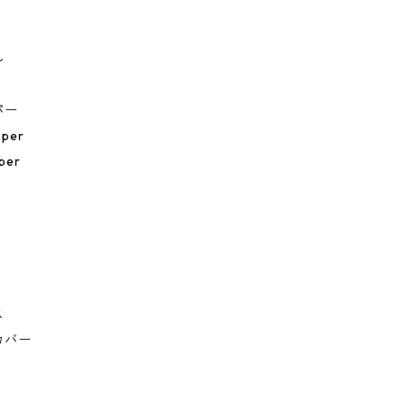
ィ
ル
パー
eper
per
ス
カバー