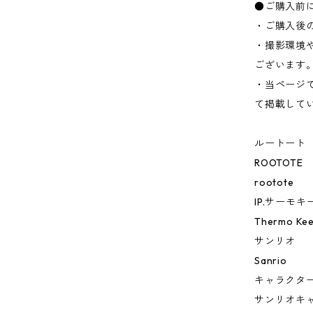
●ご購入前
・ご購入後
・撮影環境
ございます
・当ページ
て掲載して
ルートート
ROOTOTE
rootote
IP.サーモ
Thermo Kee
サンリオ
Sanrio
キャラクタ
サンリオキ