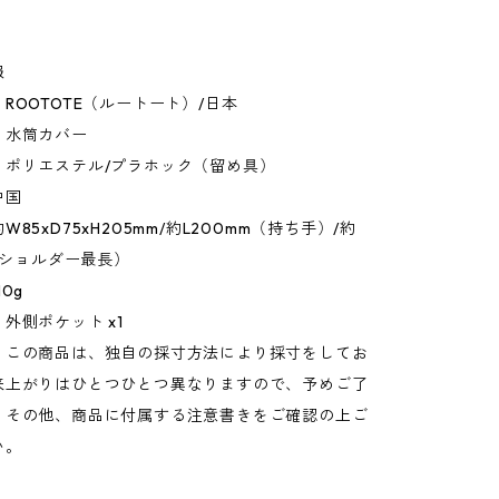
報
ROOTOTE（ルートート）/日本
：水筒カバー
：ポリエステル/プラホック（留め具）
中国
85xD75xH205mm/約L200mm（持ち手）/約
m（ショルダー最長）
0g
外側ポケット x1
：この商品は、独自の採寸方法により採寸をしてお
来上がりはひとつひとつ異なりますので、予めご了
。その他、商品に付属する注意書きをご確認の上ご
い。