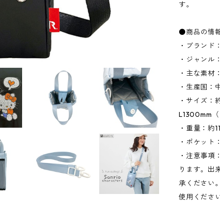
す。
●商品の情
・ブランド：
・ジャンル
・主な素材
・生産国：
・サイズ：約W
L1300m
・重量：約11
・ポケット：
・注意事項
ります。出
承ください
使用くださ