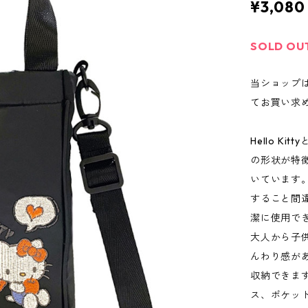
¥3,080
SOLD OU
当ショップ
てお買い求
Hello K
の形状が特
いています
すること間
潔に使用で
大人から子
んわり感が
収納できま
ス、ポケッ