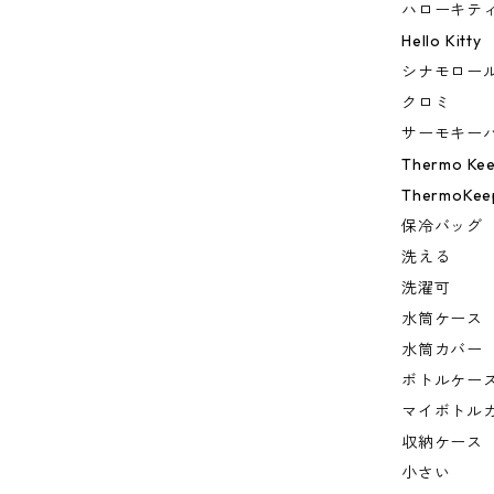
ハローキテ
Hello Kitty
シナモロー
クロミ
サーモキー
Thermo Ke
ThermoKee
保冷バッグ
洗える
洗濯可
水筒ケース
水筒カバー
ボトルケー
マイボトル
収納ケース
小さい