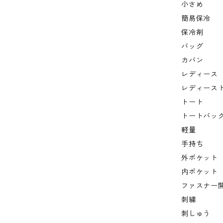
小さめ
簡易保冷
保冷剤
バッグ
カバン
レディース
レディース
トート
トートバッ
軽量
手持ち
外ポケット
内ポケット
ファスナー
刺繍
刺しゅう