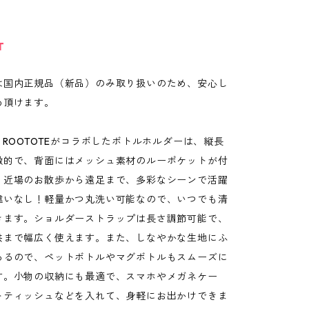
T
は国内正規品（新品）のみ取り扱いのため、安心し
め頂けます。
ittyとROOTOTEがコラボしたボトルホルダーは、縦長
徴的で、背面にはメッシュ素材のルーポケットが付
。近場のお散歩から遠足まで、多彩なシーンで活躍
違いなし！軽量かつ丸洗い可能なので、いつでも清
きます。ショルダーストラップは長さ調節可能で、
供まで幅広く使えます。また、しなやかな生地にふ
あるので、ペットボトルやマグボトルもスムーズに
す。小物の収納にも最適で、スマホやメガネケー
トティッシュなどを入れて、身軽にお出かけできま