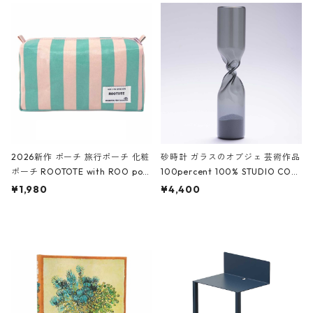
ルポーチ 化粧ポーチ 3点セット C
CODILE/Black クロコダイル/ブラ
ROCODILE/Black,Burgundy,Off
ック
White クロコダイル/ブラック、バ
ーガンディー、オフホワイト
2026新作 ポーチ 旅行ポーチ 化粧
砂時計 ガラスのオブジェ 芸術作品
ポーチ ROOTOTE with ROO pou
100percent 100% STUDIO COH
ch 3532 ルートート WR.ポーチ.ラ
AKU Timeless 100パーセント ス
¥1,980
¥4,400
ミネート-W ピンク・ミント
タジオコハク タイムレス Gray グ
レー