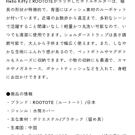
Hello KittyとROOTOTEがコラボしたボトルホルダーは、縦
長の形状が特徴的で、背面にはメッシュ素材のルーポケット
が付いています。近場のお散歩から遠足まで、多彩なシーン
で活躍すること間違いなし！軽量かつ丸洗い可能なので、い
つでも清潔に使用できます。ショルダーストラップは長さ調
節可能で、大人から子供まで幅広く使えます。また、しなや
かな生地にふんわり感があるので、ペットボトルやマグボト
ルもスムーズに収納できます。小物の収納にも最適で、スマ
ホやメガネケース、ポケットティッシュなどを入れて、身軽
にお出かけできます。
●商品の情報
・ブランド：ROOTOTE（ルートート）/日本
・ジャンル：水筒カバー
・主な素材：ポリエステル/プラホック（留め具）
・生産国：中国