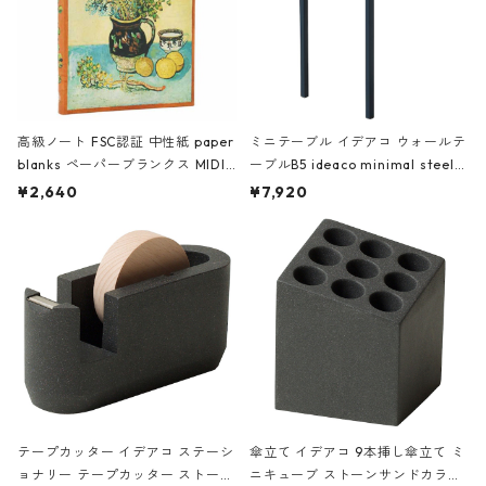
高級ノート FSC認証 中性紙 paper
ミニテーブル イデアコ ウォールテ
blanks ペーパーブランクス MIDI
ーブルB5 ideaco minimal steel f
ハードカバー 罫線 ヴァン・ゴッホ
urniture WALL Table B5 ネイビー
¥2,640
¥7,920
の静物画
テープカッター イデアコ ステーシ
傘立て イデアコ 9本挿し傘立て ミ
ョナリー テープカッター ストーン
ニキューブ ストーンサンドカラー