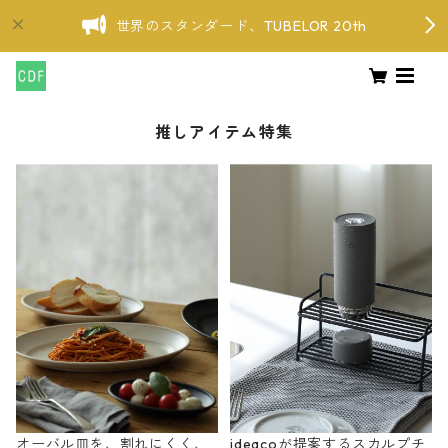
世界のスタンダード、TUBELOR 20th
推しアイテム特集
オーバル皿を、割れにくく、
ideacoが提案するスカルプチ