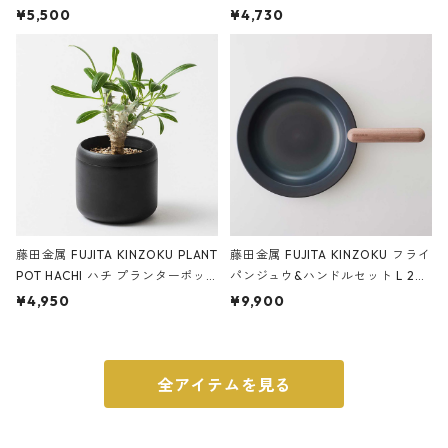
サンドカラー 石調 ideaco Station
石調 ideaco Umbrella Stand CUB
¥5,500
¥4,730
ery tape cutter ストーンサンド
E ストーンサンドブラック
ブラック
藤田金属 FUJITA KINZOKU PLANT
藤田金属 FUJITA KINZOKU フライ
POT HACHI ハチ プランターポッ
パンジュウ&ハンドルセット L 24c
ト 3号 ブラック
m ガス火・IH対応 鉄フライパン
¥4,950
¥9,900
ウォルナット
全アイテムを見る