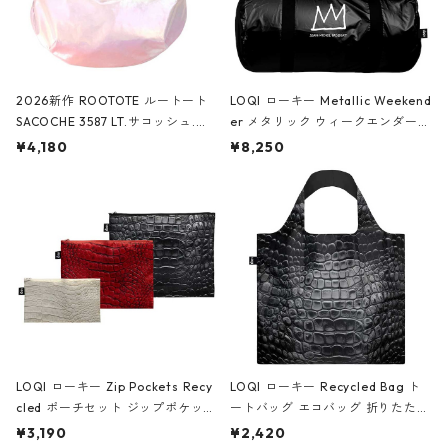
2026新作 ROOTOTE ルートート
LOQI ローキー Metallic Weekend
SACOCHE 3587 LT.サコッシュ.ル
er メタリック ウィークエンダー
ミエ-B ショルダーバッグ グロスピ
ボストンバッグ ショルダーバッグ
¥4,180
¥8,250
ンク
JEAN-MICHEL BASQUIAT/Crown
Black ジャン=ミッシェル・バスキ
ア/クラウン ブラック
LOQI ローキー Zip Pockets Recy
LOQI ローキー Recycled Bag ト
cled ポーチセット ジップポケット
ートバッグ エコバッグ 折りたたみ
ファスナーポーチ 撥水加工 トラベ
大きめ 撥水加工 収納ポーチ CRO
¥3,190
¥2,420