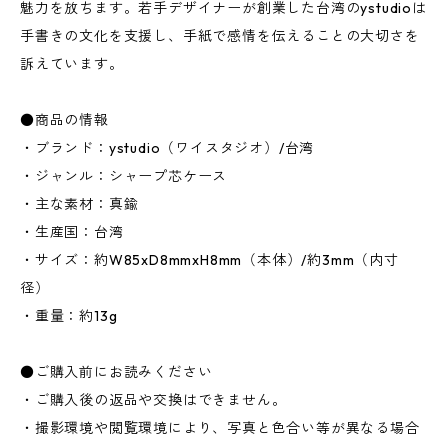
魅力を放ちます。若手デザイナーが創業した台湾のystudioは
手書きの文化を支援し、手紙で感情を伝えることの大切さを
訴えています。
●商品の情報
・ブランド：ystudio（ワイスタジオ）/台湾
・ジャンル：シャープ芯ケース
・主な素材：真鍮
・生産国：台湾
・サイズ：約W85xD8mmxH8mm（本体）/約3mm（内寸
径）
・重量：約13g
●ご購入前にお読みください
・ご購入後の返品や交換はできません。
・撮影環境や閲覧環境により、写真と色合い等が異なる場合