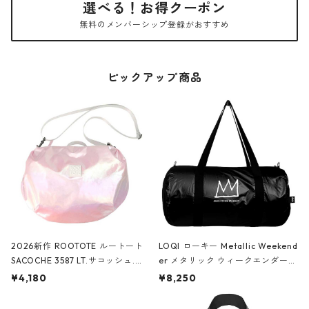
選べる！お得クーポン
無料のメンバーシップ登録がおすすめ
ピックアップ商品
2026新作 ROOTOTE ルートート
LOQI ローキー Metallic Weekend
SACOCHE 3587 LT.サコッシュ.ル
er メタリック ウィークエンダー
ミエ-B ショルダーバッグ グロスピ
ボストンバッグ ショルダーバッグ
¥4,180
¥8,250
ンク
JEAN-MICHEL BASQUIAT/Crown
Black ジャン=ミッシェル・バスキ