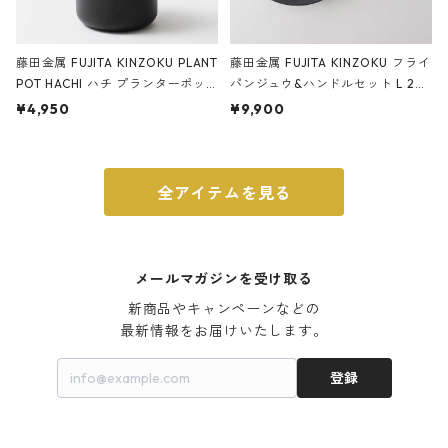
藤田金属 FUJITA KINZOKU PLANT
藤田金属 FUJITA KINZOKU フライ
POT HACHI ハチ プランターポッ
パンジュウ&ハンドルセット L 24c
ト 3号 ブラック
m ガス火・IH対応 鉄フライパン
¥4,950
¥9,900
ウォルナット
全アイテムを見る
メールマガジンを受け取る
新商品やキャンペーンなどの

最新情報をお届けいたします。
登録