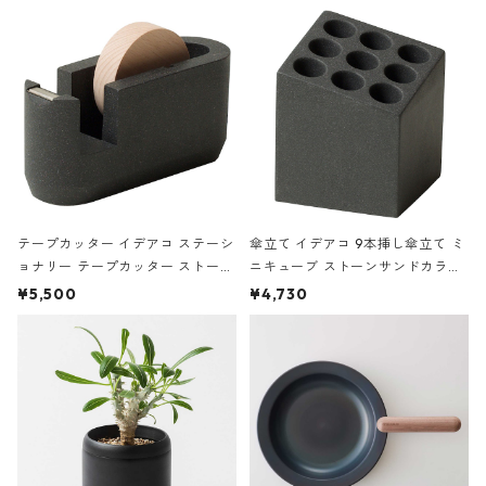
の静物画
テープカッター イデアコ ステーシ
傘立て イデアコ 9本挿し傘立て ミ
ョナリー テープカッター ストーン
ニキューブ ストーンサンドカラー
サンドカラー 石調 ideaco Station
石調 ideaco Umbrella Stand CUB
¥5,500
¥4,730
ery tape cutter ストーンサンド
E ストーンサンドブラック
ブラック