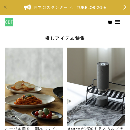
世界のスタンダード、TUBELOR 20th
推しアイテム特集
オーバル皿を、割れにくく、
ideacoが提案するスカルプチ