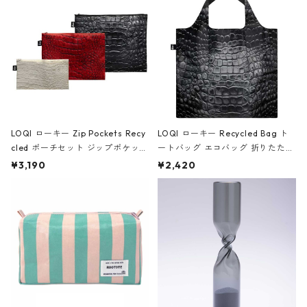
ア/クラウン ブラック
LOQI ローキー Zip Pockets Recy
LOQI ローキー Recycled Bag ト
cled ポーチセット ジップポケット
ートバッグ エコバッグ 折りたたみ
ファスナーポーチ 撥水加工 トラベ
大きめ 撥水加工 収納ポーチ CRO
¥3,190
¥2,420
ルポーチ 化粧ポーチ 3点セット C
CODILE/Black クロコダイル/ブラ
ROCODILE/Black,Burgundy,Off
ック
White クロコダイル/ブラック、バ
ーガンディー、オフホワイト