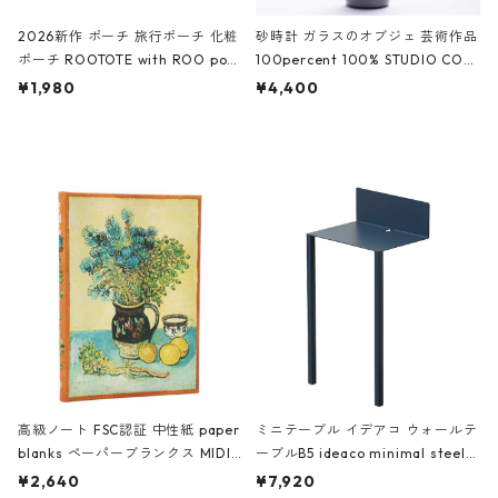
2026新作 ポーチ 旅行ポーチ 化粧
砂時計 ガラスのオブジェ 芸術作品
ポーチ ROOTOTE with ROO pou
100percent 100% STUDIO COH
ch 3532 ルートート WR.ポーチ.ラ
AKU Timeless 100パーセント ス
¥1,980
¥4,400
ミネート-W ピンク・ミント
タジオコハク タイムレス Gray グ
レー
高級ノート FSC認証 中性紙 paper
ミニテーブル イデアコ ウォールテ
blanks ペーパーブランクス MIDI
ーブルB5 ideaco minimal steel f
ハードカバー 罫線 ヴァン・ゴッホ
urniture WALL Table B5 ネイビー
¥2,640
¥7,920