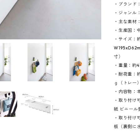
・ブランド：
・ジャンル
・主な素材
・生産国：
・サイズ：約W
W195xD6
寸）
・重量：約4
・耐荷重：約
ｇ（トレー
・内容物：本
・取り付け
紙 ビニール
・取り付け
板（裏側に