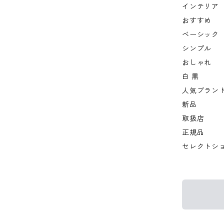
インテリア
おすすめ
ベーシック
シンプル
おしゃれ
白 黒
人気ブラン
新品
取扱店
正規品
セレクトシ