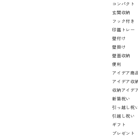
コンパクト
玄関収納
フック付き
印鑑トレー
壁付け
壁掛け
壁面収納
便利
アイデア商
アイデア収
収納アイデ
新築祝い
引っ越し祝
引越し祝い
ギフト
プレゼント