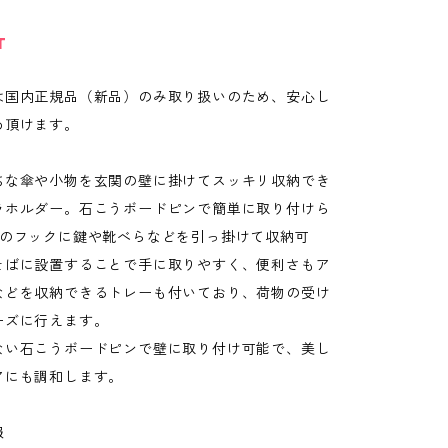
T
は国内正規品（新品）のみ取り扱いのため、安心し
め頂けます。
ちな傘や小物を玄関の壁に掛けてスッキリ収納でき
ラホルダー。石こうボードピンで簡単に取り付けら
個のフックに鍵や靴べらなどを引っ掛けて収納可
そばに設置することで手に取りやすく、便利さもア
などを収納できるトレーも付いており、荷物の受け
ーズに行えます。
ない石こうボードピンで壁に取り付け可能で、美し
アにも調和します。
報