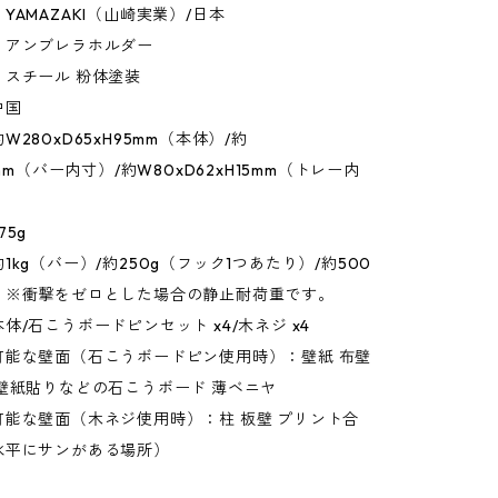
YAMAZAKI（山崎実業）/日本
：アンブレラホルダー
：スチール 粉体塗装
中国
280xD65xH95mm（本体）/約
2mm（バー内寸）/約W80xD62xH15mm（トレー内
75g
1kg（バー）/約250g（フック1つあたり）/約500
）※衝撃をゼロとした場合の静止耐荷重です。
体/石こうボードピンセット x4/木ネジ x4
可能な壁面（石こうボードピン使用時）：壁紙 布壁
壁紙貼りなどの石こうボード 薄ベニヤ
可能な壁面（木ネジ使用時）：柱 板壁 プリント合
水平にサンがある場所）