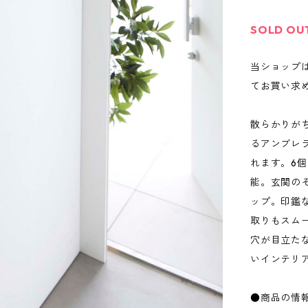
SOLD OU
当ショップ
てお買い求
散らかりが
るアンブレ
れます。6
能。玄関の
ップ。印鑑
取りもスム
穴が目立た
いインテリ
●商品の情