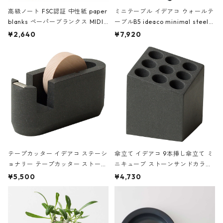
高級ノート FSC認証 中性紙 paper
ミニテーブル イデアコ ウォールテ
blanks ペーパーブランクス MIDI
ーブルB5 ideaco minimal steel f
ハードカバー 罫線 ヴァン・ゴッホ
urniture WALL Table B5 ネイビー
¥2,640
¥7,920
の静物画
テープカッター イデアコ ステーシ
傘立て イデアコ 9本挿し傘立て ミ
ョナリー テープカッター ストーン
ニキューブ ストーンサンドカラー
サンドカラー 石調 ideaco Station
石調 ideaco Umbrella Stand CUB
¥5,500
¥4,730
ery tape cutter ストーンサンド
E ストーンサンドブラック
ブラック