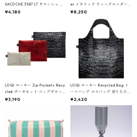
SACOCHE 3587 LT.サコッシュ.ル
er メタリック ウィークエンダー
ミエ-B ショルダーバッグ グロスピ
ボストンバッグ ショルダーバッグ
¥4,180
¥8,250
ンク
JEAN-MICHEL BASQUIAT/Crown
Black ジャン=ミッシェル・バスキ
ア/クラウン ブラック
LOQI ローキー Zip Pockets Recy
LOQI ローキー Recycled Bag ト
cled ポーチセット ジップポケット
ートバッグ エコバッグ 折りたたみ
ファスナーポーチ 撥水加工 トラベ
大きめ 撥水加工 収納ポーチ CRO
¥3,190
¥2,420
ルポーチ 化粧ポーチ 3点セット C
CODILE/Black クロコダイル/ブラ
ROCODILE/Black,Burgundy,Off
ック
White クロコダイル/ブラック、バ
ーガンディー、オフホワイト