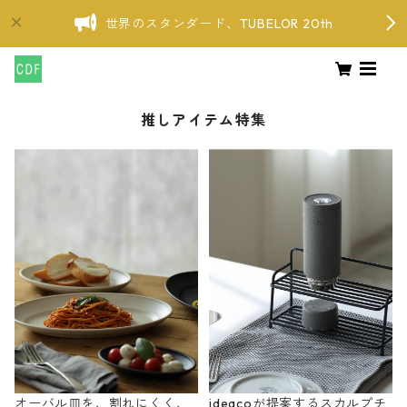
世界のスタンダード、TUBELOR 20th
推しアイテム特集
オーバル皿を、割れにくく、
ideacoが提案するスカルプチ