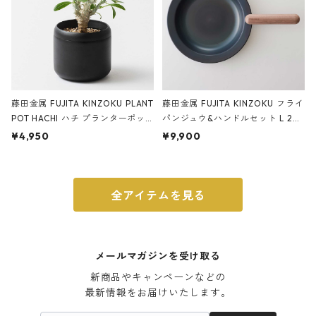
藤田金属 FUJITA KINZOKU PLANT
藤田金属 FUJITA KINZOKU フライ
POT HACHI ハチ プランターポッ
パンジュウ&ハンドルセット L 24c
ト 3号 ブラック
m ガス火・IH対応 鉄フライパン
¥4,950
¥9,900
ウォルナット
全アイテムを見る
メールマガジンを受け取る
新商品やキャンペーンなどの

最新情報をお届けいたします。