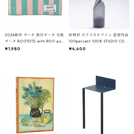
2026新作 ポーチ 旅行ポーチ 化粧
砂時計 ガラスのオブジェ 芸術作品
ポーチ ROOTOTE with ROO pou
100percent 100% STUDIO COH
ch 3532 ルートート WR.ポーチ.ラ
AKU Timeless 100パーセント ス
¥1,980
¥4,400
ミネート-W ピンク・ミント
タジオコハク タイムレス Gray グ
レー