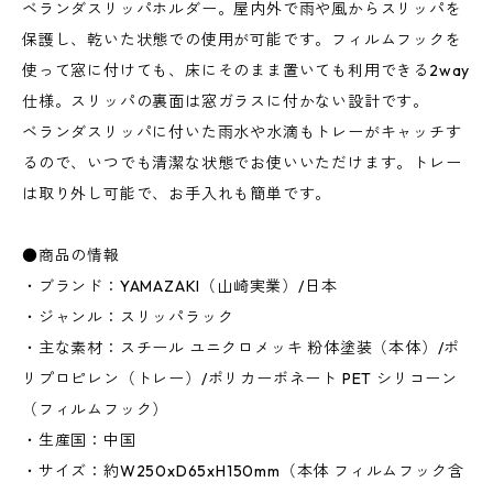
ベランダスリッパホルダー。屋内外で雨や風からスリッパを
保護し、乾いた状態での使用が可能です。フィルムフックを
使って窓に付けても、床にそのまま置いても利用できる2way
仕様。スリッパの裏面は窓ガラスに付かない設計です。
ベランダスリッパに付いた雨水や水滴もトレーがキャッチす
るので、いつでも清潔な状態でお使いいただけます。トレー
は取り外し可能で、お手入れも簡単です。
●商品の情報
・ブランド：YAMAZAKI（山崎実業）/日本
・ジャンル：スリッパラック
・主な素材：スチール ユニクロメッキ 粉体塗装（本体）/ポ
リプロピレン（トレー）/ポリカーボネート PET シリコーン
（フィルムフック）
・生産国：中国
・サイズ：約W250xD65xH150mm（本体 フィルムフック含