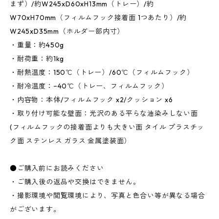
まず）/約W245xD60xH13mm（トレー）/約
W70xH70mm（フィルムフック接着面 1つあたり）/約
W245xD35mm（ホルダー部内寸）
・重量：約450g
・耐荷重：約1kg
・耐熱温度：150℃（トレー）/60℃（フィルムフック）
・耐冷温度：−40℃（トレー、フィルムフック）
・内容物：本体/フィルムフック x2/クッション x6
・取り付け可能な壁面：光沢のある平らな油染みしない面
(フィルムフックの接着面よりも大きい面 タイル プラスチッ
ク面 ステンレス ガラス 金属塗装面）
●ご購入前にお読みください
・ご購入後の返品や交換はできません。
・撮影環境や閲覧環境により、写真と色合い等が異なる場合
がございます。