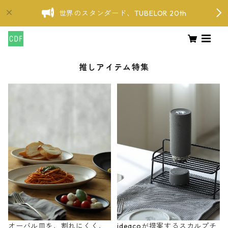
世界のスタンダード、TUBELOR 20th
推しアイテム特集
オーバル皿を、割れにくく、
ideacoが提案するスカルプチ