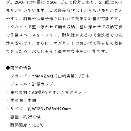
プ。200mlの容量には50mlごとに段差があり、5ml単位のメ
モリが付いています。この段差形状は上からもメモリが見え
やすく、料理やお菓子作りにおいて簡単な計量が可能です。
マグネットで壁に浮かせて簡単収納。壁に浮かせて収納可能
で作業スペースをスッキリ。耐熱性があるので食洗機での洗
浄も安心です。さらに、マグネットのおかげで浮かせて収納
できるため、水切れも良く衛生的な使用が可能です。
●商品の情報
・ブランド：YAMAZAKI（山崎実業）/日本
・ジャンル：計量カップ
・主な素材：AS樹脂/ネオジムマグネット
・生産国：中国
・サイズ：約W120xD68xH90mm
・容量：約250mL
・耐熱温度：100℃