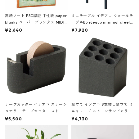
高級ノート FSC認証 中性紙 paper
ミニテーブル イデアコ ウォールテ
blanks ペーパーブランクス MIDI
ーブルB5 ideaco minimal steel f
ハードカバー 罫線 ヴァン・ゴッホ
urniture WALL Table B5 ネイビー
¥2,640
¥7,920
の静物画
テープカッター イデアコ ステーシ
傘立て イデアコ 9本挿し傘立て ミ
ョナリー テープカッター ストーン
ニキューブ ストーンサンドカラー
サンドカラー 石調 ideaco Station
石調 ideaco Umbrella Stand CUB
¥5,500
¥4,730
ery tape cutter ストーンサンド
E ストーンサンドブラック
ブラック