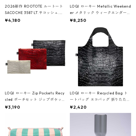
2026新作 ROOTOTE ルートート
LOQI ローキー Metallic Weekend
SACOCHE 3587 LT.サコッシュ.ル
er メタリック ウィークエンダー
ミエ-B ショルダーバッグ グロスピ
ボストンバッグ ショルダーバッグ
¥4,180
¥8,250
ンク
JEAN-MICHEL BASQUIAT/Crown
Black ジャン=ミッシェル・バスキ
ア/クラウン ブラック
LOQI ローキー Zip Pockets Recy
LOQI ローキー Recycled Bag ト
cled ポーチセット ジップポケット
ートバッグ エコバッグ 折りたたみ
ファスナーポーチ 撥水加工 トラベ
大きめ 撥水加工 収納ポーチ CRO
¥3,190
¥2,420
ルポーチ 化粧ポーチ 3点セット C
CODILE/Black クロコダイル/ブラ
ROCODILE/Black,Burgundy,Off
ック
White クロコダイル/ブラック、バ
ーガンディー、オフホワイト