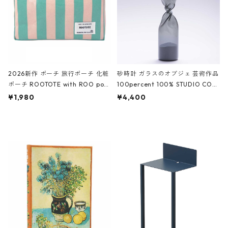
2026新作 ポーチ 旅行ポーチ 化粧
砂時計 ガラスのオブジェ 芸術作品
ポーチ ROOTOTE with ROO pou
100percent 100% STUDIO COH
ch 3532 ルートート WR.ポーチ.ラ
AKU Timeless 100パーセント ス
¥1,980
¥4,400
ミネート-W ピンク・ミント
タジオコハク タイムレス Gray グ
レー