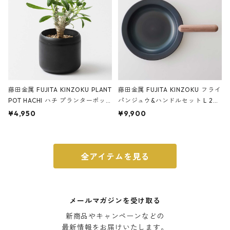
藤田金属 FUJITA KINZOKU PLANT
藤田金属 FUJITA KINZOKU フライ
POT HACHI ハチ プランターポッ
パンジュウ&ハンドルセット L 24c
ト 3号 ブラック
m ガス火・IH対応 鉄フライパン
¥4,950
¥9,900
ウォルナット
全アイテムを見る
メールマガジンを受け取る
新商品やキャンペーンなどの

最新情報をお届けいたします。