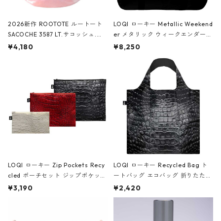
2026新作 ROOTOTE ルートート
LOQI ローキー Metallic Weekend
SACOCHE 3587 LT.サコッシュ.ル
er メタリック ウィークエンダー
ミエ-B ショルダーバッグ グロスピ
ボストンバッグ ショルダーバッグ
¥4,180
¥8,250
ンク
JEAN-MICHEL BASQUIAT/Crown
Black ジャン=ミッシェル・バスキ
ア/クラウン ブラック
LOQI ローキー Zip Pockets Recy
LOQI ローキー Recycled Bag ト
cled ポーチセット ジップポケット
ートバッグ エコバッグ 折りたたみ
ファスナーポーチ 撥水加工 トラベ
大きめ 撥水加工 収納ポーチ CRO
¥3,190
¥2,420
ルポーチ 化粧ポーチ 3点セット C
CODILE/Black クロコダイル/ブラ
ROCODILE/Black,Burgundy,Off
ック
White クロコダイル/ブラック、バ