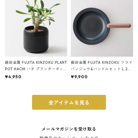
ブラック
藤田金属 FUJITA KINZOKU PLANT
藤田金属 FUJITA KINZOKU フライ
POT HACHI ハチ プランターポッ
パンジュウ&ハンドルセット L 24c
ト 3号 ブラック
m ガス火・IH対応 鉄フライパン
¥4,950
¥9,900
ウォルナット
全アイテムを見る
メールマガジンを受け取る