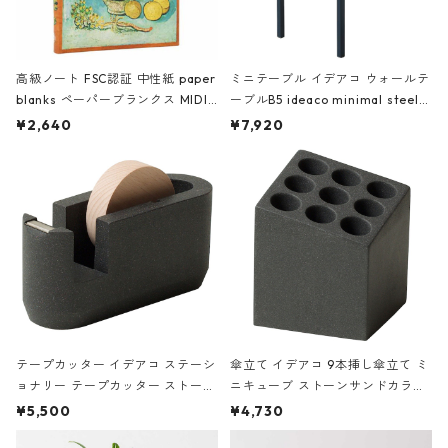
高級ノート FSC認証 中性紙 paper
ミニテーブル イデアコ ウォールテ
blanks ペーパーブランクス MIDI
ーブルB5 ideaco minimal steel f
ハードカバー 罫線 ヴァン・ゴッホ
urniture WALL Table B5 ネイビー
¥2,640
¥7,920
の静物画
テープカッター イデアコ ステーシ
傘立て イデアコ 9本挿し傘立て ミ
ョナリー テープカッター ストーン
ニキューブ ストーンサンドカラー
サンドカラー 石調 ideaco Station
石調 ideaco Umbrella Stand CUB
¥5,500
¥4,730
ery tape cutter ストーンサンド
E ストーンサンドブラック