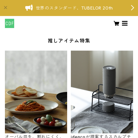
世界のスタンダード、TUBELOR 20th
推しアイテム特集
オーバル皿を、割れにくく、
ideacoが提案するスカルプチ