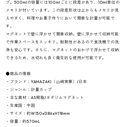
プ。500mlの容量には100mlごとに段差があり、10ml単位の
メモリが付いています。この段差形状は上からもメモリが見
えやすく、料理やお菓子作りにおいて簡単な計量が可能で
す。
マグネットで壁に浮かせて簡単収納。壁に浮かせて収納可能
で作業スペースをスッキリ。耐熱性があるので食洗機での洗
浄も安心です。さらに、マグネットのおかげで浮かせて収納
できるため、水切れも良く衛生的な使用が可能です。
●商品の情報
・ブランド：YAMAZAKI（山崎実業）/日本
・ジャンル：計量カップ
・主な素材：AS樹脂/ネオジムマグネット
・生産国：中国
・サイズ：約W150xD86xH118mm
・容量：約570mL