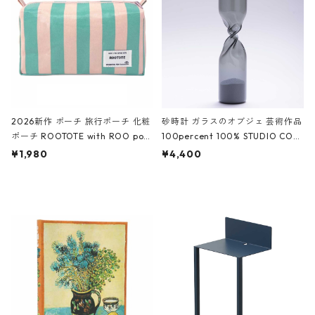
ーガンディー、オフホワイト
2026新作 ポーチ 旅行ポーチ 化粧
砂時計 ガラスのオブジェ 芸術作品
ポーチ ROOTOTE with ROO pou
100percent 100% STUDIO COH
ch 3532 ルートート WR.ポーチ.ラ
AKU Timeless 100パーセント ス
¥1,980
¥4,400
ミネート-W ピンク・ミント
タジオコハク タイムレス Gray グ
レー