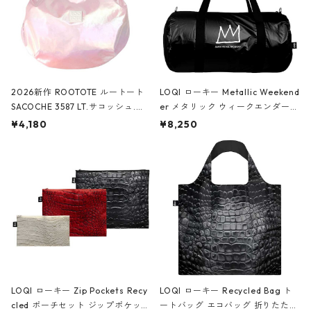
2026新作 ROOTOTE ルートート
LOQI ローキー Metallic Weekend
SACOCHE 3587 LT.サコッシュ.ル
er メタリック ウィークエンダー
ミエ-B ショルダーバッグ グロスピ
ボストンバッグ ショルダーバッグ
¥4,180
¥8,250
ンク
JEAN-MICHEL BASQUIAT/Crown
Black ジャン=ミッシェル・バスキ
ア/クラウン ブラック
LOQI ローキー Zip Pockets Recy
LOQI ローキー Recycled Bag ト
cled ポーチセット ジップポケット
ートバッグ エコバッグ 折りたたみ