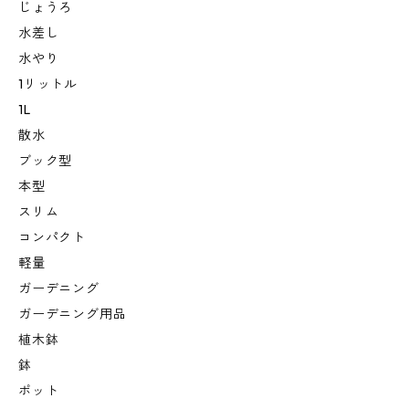
じょうろ
水差し
水やり
1リットル
1L
散水
ブック型
本型
スリム
コンパクト
軽量
ガーデニング
ガーデニング用品
植木鉢
鉢
ポット