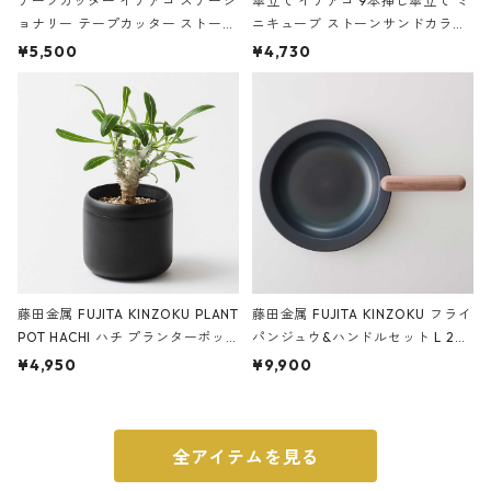
テープカッター イデアコ ステーシ
傘立て イデアコ 9本挿し傘立て ミ
ョナリー テープカッター ストーン
ニキューブ ストーンサンドカラー
サンドカラー 石調 ideaco Station
石調 ideaco Umbrella Stand CUB
¥5,500
¥4,730
ery tape cutter ストーンサンド
E ストーンサンドブラック
ブラック
藤田金属 FUJITA KINZOKU PLANT
藤田金属 FUJITA KINZOKU フライ
POT HACHI ハチ プランターポッ
パンジュウ&ハンドルセット L 24c
ト 3号 ブラック
m ガス火・IH対応 鉄フライパン
¥4,950
¥9,900
ウォルナット
全アイテムを見る