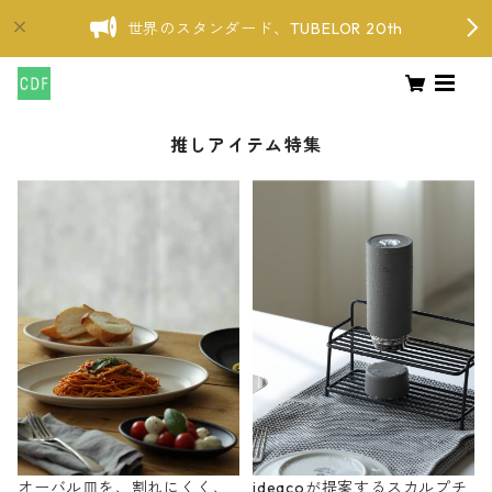
世界のスタンダード、TUBELOR 20th
推しアイテム特集
オーバル皿を、割れにくく、
ideacoが提案するスカルプチ