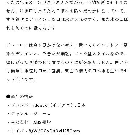
ったの4cmのコンパクトスリムだから、収納場所にも困りま
せん。注ぎ口は水のたれこぼれを防いだ設計になっていて、
すり鉢状にデザインした口は水が入れやすく、また水のこぼ
れを防ぐのに役立ちます
ジョーロには余り見かけない室内に置いてもインテリアに馴
染むデザインと、色合いが素敵。ブック型スタイルなので、
壁にぴったり添わせて置けるので場所を取りません。使い方
も簡単！水道蛇口から直接、天面の楕円の口へ水を注いでセ
ット完了です。
●商品の情報
・ブランド：ideaco（イデアコ）/日本
・ジャンル：ジョーロ
・主な素材：ABS樹脂
・サイズ：約W200xD40xH250mm