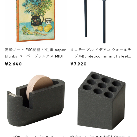
高級ノート FSC認証 中性紙 paper
ミニテーブル イデアコ ウォールテ
blanks ペーパーブランクス MIDI
ーブルB5 ideaco minimal steel f
ハードカバー 罫線 ヴァン・ゴッホ
urniture WALL Table B5 ネイビー
¥2,640
¥7,920
の静物画