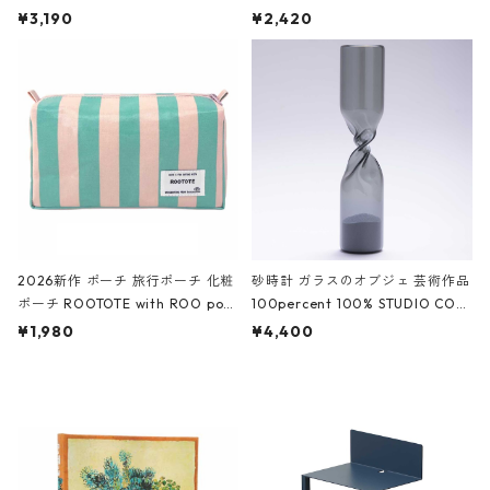
ファスナーポーチ 撥水加工 トラベ
大きめ 撥水加工 収納ポーチ CRO
¥3,190
¥2,420
ルポーチ 化粧ポーチ 3点セット C
CODILE/Black クロコダイル/ブラ
ROCODILE/Black,Burgundy,Off
ック
White クロコダイル/ブラック、バ
ーガンディー、オフホワイト
2026新作 ポーチ 旅行ポーチ 化粧
砂時計 ガラスのオブジェ 芸術作品
ポーチ ROOTOTE with ROO pou
100percent 100% STUDIO COH
ch 3532 ルートート WR.ポーチ.ラ
AKU Timeless 100パーセント ス
¥1,980
¥4,400
ミネート-W ピンク・ミント
タジオコハク タイムレス Gray グ
レー