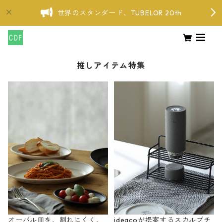
世界のスタンダード、TUBELOR 20th
推しアイテム特集
オーバル皿を、割れにくく、
ideacoが提案するスカルプチ