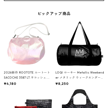
ピックアップ商品
2026新作 ROOTOTE ルートート
LOQI ローキー Metallic Weekend
SACOCHE 3587 LT.サコッシュ.ル
er メタリック ウィークエンダー
ミエ-B ショルダーバッグ グロスピ
ボストンバッグ ショルダーバッグ
¥4,180
¥8,250
ンク
JEAN-MICHEL BASQUIAT/Crown
Black ジャン=ミッシェル・バスキ
ア/クラウン ブラック