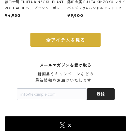
藤田金属 FUJITA KINZOKU PLANT
藤田金属 FUJITA KINZOKU フライ
POT HACHI ハチ プランターポッ
パンジュウ&ハンドルセット L 24c
ト 3号 ブラック
m ガス火・IH対応 鉄フライパン
¥4,950
¥9,900
ウォルナット
全アイテムを見る
メールマガジンを受け取る
新商品やキャンペーンなどの

最新情報をお届けいたします。
登録
X