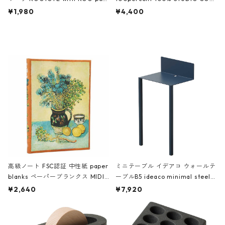
ch 3532 ルートート WR.ポーチ.ラ
AKU Timeless 100パーセント ス
¥1,980
¥4,400
ミネート-W ピンク・ミント
タジオコハク タイムレス Gray グ
レー
高級ノート FSC認証 中性紙 paper
ミニテーブル イデアコ ウォールテ
blanks ペーパーブランクス MIDI
ーブルB5 ideaco minimal steel f
ハードカバー 罫線 ヴァン・ゴッホ
urniture WALL Table B5 ネイビー
¥2,640
¥7,920
の静物画