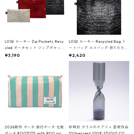
LOQI ローキー Zip Pockets Recy
LOQI ローキー Recycled Bag ト
cled ポーチセット ジップポケット
ートバッグ エコバッグ 折りたたみ
ファスナーポーチ 撥水加工 トラベ
大きめ 撥水加工 収納ポーチ CRO
¥3,190
¥2,420
ルポーチ 化粧ポーチ 3点セット C
CODILE/Black クロコダイル/ブラ
ROCODILE/Black,Burgundy,Off
ック
White クロコダイル/ブラック、バ
ーガンディー、オフホワイト
2026新作 ポーチ 旅行ポーチ 化粧
砂時計 ガラスのオブジェ 芸術作品
ポーチ ROOTOTE with ROO pou
100percent 100% STUDIO COH