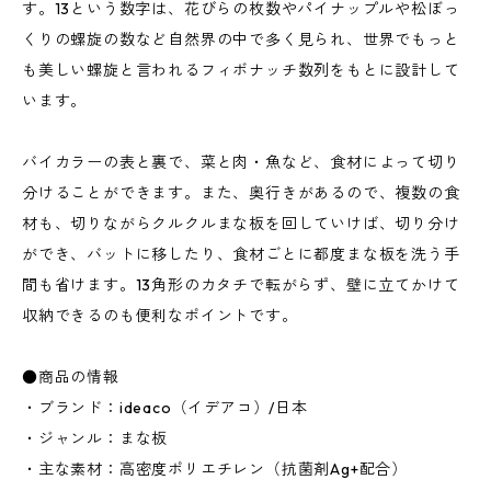
す。13という数字は、花びらの枚数やパイナップルや松ぼっ
くりの螺旋の数など自然界の中で多く見られ、世界でもっと
も美しい螺旋と言われるフィボナッチ数列をもとに設計して
います。
バイカラーの表と裏で、菜と肉・魚など、食材によって切り
分けることができます。また、奥行きがあるので、複数の食
材も、切りながらクルクルまな板を回していけば、切り分け
ができ、バットに移したり、食材ごとに都度まな板を洗う手
間も省けます。13角形のカタチで転がらず、壁に立てかけて
収納できるのも便利なポイントです。
●商品の情報
・ブランド：ideaco（イデアコ）/日本
・ジャンル：まな板
・主な素材：高密度ポリエチレン（抗菌剤Ag+配合）