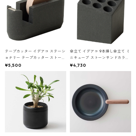
テープカッター イデアコ ステーシ
傘立て イデアコ 9本挿し傘立て ミ
ョナリー テープカッター ストーン
ニキューブ ストーンサンドカラー
サンドカラー 石調 ideaco Station
石調 ideaco Umbrella Stand CUB
¥5,500
¥4,730
ery tape cutter ストーンサンド
E ストーンサンドブラック
ブラック