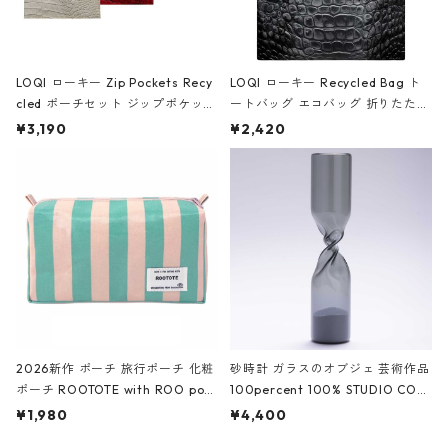
LOQI ローキー Zip Pockets Recy
LOQI ローキー Recycled Bag ト
cled ポーチセット ジップポケット
ートバッグ エコバッグ 折りたたみ
ファスナーポーチ 撥水加工 トラベ
大きめ 撥水加工 収納ポーチ CRO
¥3,190
¥2,420
ルポーチ 化粧ポーチ 3点セット C
CODILE/Black クロコダイル/ブラ
ROCODILE/Black,Burgundy,Off
ック
White クロコダイル/ブラック、バ
ーガンディー、オフホワイト
2026新作 ポーチ 旅行ポーチ 化粧
砂時計 ガラスのオブジェ 芸術作品
ポーチ ROOTOTE with ROO pou
100percent 100% STUDIO COH
ch 3532 ルートート WR.ポーチ.ラ
AKU Timeless 100パーセント ス
¥1,980
¥4,400
ミネート-W ピンク・ミント
タジオコハク タイムレス Gray グ