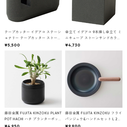
テープカッター イデアコ ステーシ
傘立て イデアコ 9本挿し傘立て ミ
ョナリー テープカッター ストーン
ニキューブ ストーンサンドカラー
サンドカラー 石調 ideaco Station
石調 ideaco Umbrella Stand CUB
¥5,500
¥4,730
ery tape cutter ストーンサンド
E ストーンサンドブラック
ブラック
藤田金属 FUJITA KINZOKU PLANT
藤田金属 FUJITA KINZOKU フライ
POT HACHI ハチ プランターポッ
パンジュウ&ハンドルセット L 24c
ト 3号 ブラック
m ガス火・IH対応 鉄フライパン
¥4,950
¥9,900