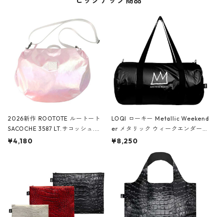
ピックアップ商品
2026新作 ROOTOTE ルートート
LOQI ローキー Metallic Weekend
SACOCHE 3587 LT.サコッシュ.ル
er メタリック ウィークエンダー
ミエ-B ショルダーバッグ グロスピ
ボストンバッグ ショルダーバッグ
¥4,180
¥8,250
ンク
JEAN-MICHEL BASQUIAT/Crown
Black ジャン=ミッシェル・バスキ
ア/クラウン ブラック