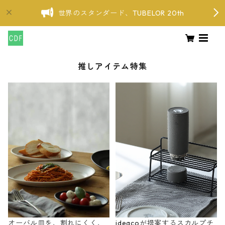
世界のスタンダード、TUBELOR 20th
推しアイテム特集
オーバル皿を、割れにくく、
ideacoが提案するスカルプチ