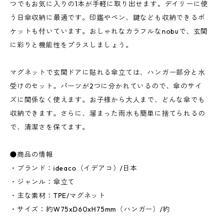
つでもお気に入りの1本が手軽に取り出せます。デイリーに使
う日傘収納に最適です。印鑑やペン、鍵なども収納できるポ
ケットも付いています。おしゃれなカラフルなnobuで、玄関
に彩りと機能性をプラスしましょう。
マグネットで玄関ドアに貼れる傘立ては、ハンガー部分と水
受けのセット。パーツが2つに分かれているので、傘のサイ
ズに関係なく使えます。お子様から大人まで、どんな傘でも
収納できます。さらに、溜まった雨水も簡単に捨てられるの
で、清潔さを保てます。
●商品の情報
・ブランド：ideaco（イデアコ）/日本
・ジャンル：傘立て
・主な素材：TPE/マグネット
・サイズ：約W75xD60xH75mm（ハンガー）/約