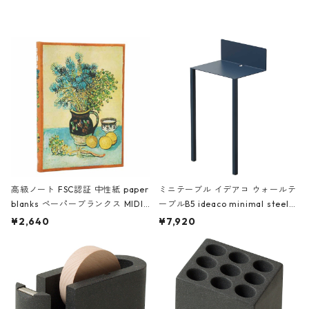
レー
高級ノート FSC認証 中性紙 paper
ミニテーブル イデアコ ウォールテ
blanks ペーパーブランクス MIDI
ーブルB5 ideaco minimal steel f
ハードカバー 罫線 ヴァン・ゴッホ
urniture WALL Table B5 ネイビー
¥2,640
¥7,920
の静物画