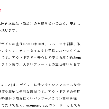
T
は国内正規品（新品）のみ取り扱いのため、安心し
め頂けます。
ザインの直径11cmのお皿は、フルーツや副菜、取
使いやすく、ティータイムやお子様のおやつタイム
りです。アウトドアでも安心して使える厚さ約2mm
メラミン製で、大きいプレートとの重ね使いもおす
o(ウスモノ)は、デイリーに使いやすいアノニマスな食
運びや収納に便利な形状です。アウトドアでの使用
る軽量かつ割れにくいバンブーメラミン素材を採
てだけでなく、usumono cupのソーサーとしても