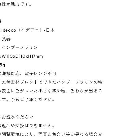
的性が魅力です。
報
ideaco（イデアコ）/日本
：食器
：バンブーメラミン
110xD110xH17mm
5g
食洗機対応、電子レンジ不可
：天然素材ブレンドでできたバンブーメラミンの特
の表面に色がついた小さな線や粒、色むらが出るこ
ます。予めご了承ください。
にお読みください
の返品や交換はできません。
や閲覧環境により、写真と色合い等が異なる場合が