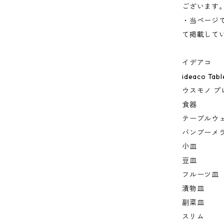
ございます
・当ページ
て掲載して
イデアコ
ideaco Tab
ウスモノ プ
食器
テーブルウ
バンブーメ
小皿
豆皿
フルーツ皿
漬物皿
副菜皿
スリム