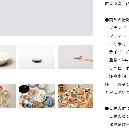
使える多目
●商品の情
・ブランド：
・ジャンル
・主な素材
・サイズ：約W
・重量：約4
・その他：
・注意事項
性上、製品
とがござい
●ご購入前
・ご購入後
・撮影環境