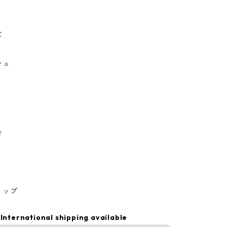
ズ
シュ
ド
ョップ
International shipping available