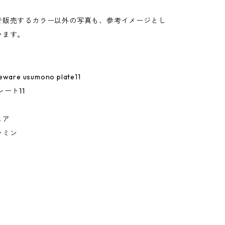
。
で販売するカラー以外の写真も、参考イメージとし
います。
leware usumono plate11
レート11
ェア
ラミン