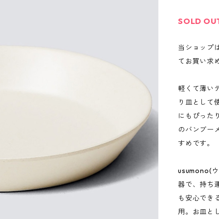
SOLD OU
当ショップ
てお買い求
軽くて薄いデ
り皿として
にもぴった
のバンブー
すめです。
usumon
器で、持ち
も安心でき
用。お皿とし