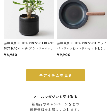
藤田金属 FUJITA KINZOKU PLANT
藤田金属 FUJITA KINZOKU フライ
POT HACHI ハチ プランターポッ
パンジュウ&ハンドルセット L 24c
ト 3号 ブラック
m ガス火・IH対応 鉄フライパン
¥4,950
¥9,900
ウォルナット
全アイテムを見る
メールマガジンを受け取る
新商品やキャンペーンなどの

最新情報をお届けいたします。