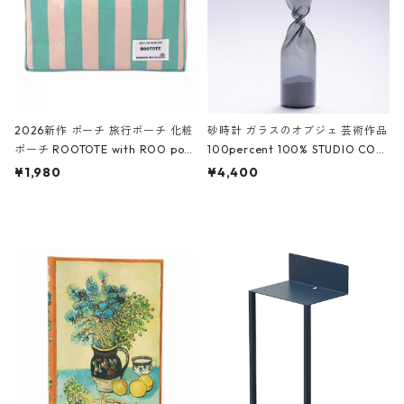
2026新作 ポーチ 旅行ポーチ 化粧
砂時計 ガラスのオブジェ 芸術作品
ポーチ ROOTOTE with ROO pou
100percent 100% STUDIO COH
ch 3532 ルートート WR.ポーチ.ラ
AKU Timeless 100パーセント ス
¥1,980
¥4,400
ミネート-W ピンク・ミント
タジオコハク タイムレス Gray グ
レー