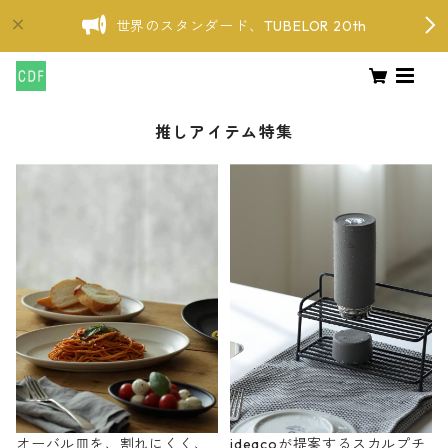
世界のスタンダード、TUBELOR 20th
推しアイテム特集
オーバル皿を、割れにくく、
ideacoが提案するスカルプチ