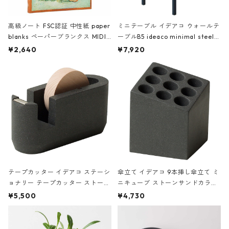
高級ノート FSC認証 中性紙 paper
ミニテーブル イデアコ ウォールテ
blanks ペーパーブランクス MIDI
ーブルB5 ideaco minimal steel f
ハードカバー 罫線 ヴァン・ゴッホ
urniture WALL Table B5 ネイビー
¥2,640
¥7,920
の静物画
テープカッター イデアコ ステーシ
傘立て イデアコ 9本挿し傘立て ミ
ョナリー テープカッター ストーン
ニキューブ ストーンサンドカラー
サンドカラー 石調 ideaco Station
石調 ideaco Umbrella Stand CUB
¥5,500
¥4,730
ery tape cutter ストーンサンド
E ストーンサンドブラック
ブラック