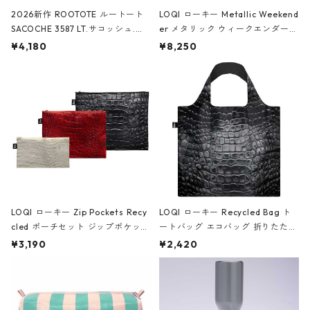
2026新作 ROOTOTE ルートート
LOQI ローキー Metallic Weekend
SACOCHE 3587 LT.サコッシュ.ル
er メタリック ウィークエンダー
ミエ-B ショルダーバッグ グロスピ
ボストンバッグ ショルダーバッグ
¥4,180
¥8,250
ンク
JEAN-MICHEL BASQUIAT/Crown
Black ジャン=ミッシェル・バスキ
ア/クラウン ブラック
LOQI ローキー Zip Pockets Recy
LOQI ローキー Recycled Bag ト
cled ポーチセット ジップポケット
ートバッグ エコバッグ 折りたたみ
ファスナーポーチ 撥水加工 トラベ
大きめ 撥水加工 収納ポーチ CRO
¥3,190
¥2,420
ルポーチ 化粧ポーチ 3点セット C
CODILE/Black クロコダイル/ブラ
ROCODILE/Black,Burgundy,Off
ック
White クロコダイル/ブラック、バ
ーガンディー、オフホワイト