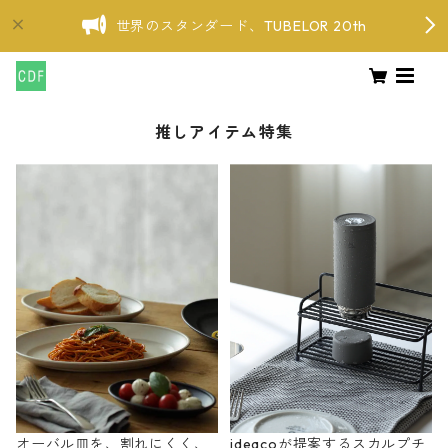
世界のスタンダード、TUBELOR 20th
推しアイテム特集
オーバル皿を、割れにくく、
ideacoが提案するスカルプチ