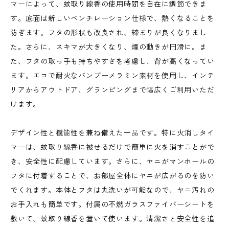
マーによって、蚊取り線香の使用時間を自在に調節できま
す。底面は新しいベンチレーション仕様で、熱くなることを
防ぎます。フタの形状も改良され、締まりが良くなりまし
た。さらに、スキマが大きくなり、煙の動きが円滑に。ま
た、フタの取っ手も持ちやすさを考慮し、背が高くなってい
ます。エコで耐火なバンブーメラミン素材を使用し、インテ
リアからアウトドア、グランピングまで幅広くご利用いただ
けます。
デザイン性と機能性を兼ね備えた一品です。特に火消しタイ
マーは、蚊取り線香に被せるだけで簡単に火を消すことがで
き、安全性に配慮しています。さらに、ヤニがマンホールの
フタに付着することで、お部屋全体にヤニが広がるのを防い
でくれます。本体とフタは丸洗いが可能なので、ヤニ汚れの
お手入れも簡単です。付属の不燃ガラスファイバーシートを
敷いて、蚊取り線香を置いて使います。清潔さと安全性を追