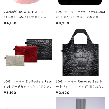
2026新作 ROOTOTE ルートート
LOQI ローキー Metallic Weekend
SACOCHE 3587 LT.サコッシュ.ル
er メタリック ウィークエンダー
ミエ-B ショルダーバッグ グロスピ
ボストンバッグ ショルダーバッグ
¥4,180
¥8,250
ンク
JEAN-MICHEL BASQUIAT/Crown
Black ジャン=ミッシェル・バスキ
ア/クラウン ブラック
LOQI ローキー Zip Pockets Recy
LOQI ローキー Recycled Bag ト
cled ポーチセット ジップポケット
ートバッグ エコバッグ 折りたたみ
ファスナーポーチ 撥水加工 トラベ
大きめ 撥水加工 収納ポーチ CRO
¥3,190
¥2,420
ルポーチ 化粧ポーチ 3点セット C
CODILE/Black クロコダイル/ブラ
ROCODILE/Black,Burgundy,Off
ック
White クロコダイル/ブラック、バ