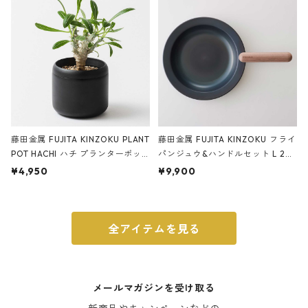
ブラック
藤田金属 FUJITA KINZOKU PLANT
藤田金属 FUJITA KINZOKU フライ
POT HACHI ハチ プランターポッ
パンジュウ&ハンドルセット L 24c
ト 3号 ブラック
m ガス火・IH対応 鉄フライパン
¥4,950
¥9,900
ウォルナット
全アイテムを見る
メールマガジンを受け取る