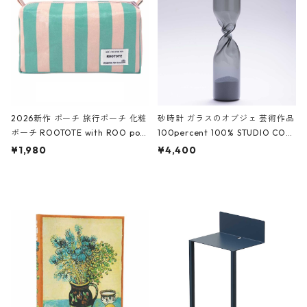
ーガンディー、オフホワイト
2026新作 ポーチ 旅行ポーチ 化粧
砂時計 ガラスのオブジェ 芸術作品
ポーチ ROOTOTE with ROO pou
100percent 100% STUDIO COH
ch 3532 ルートート WR.ポーチ.ラ
AKU Timeless 100パーセント ス
¥1,980
¥4,400
ミネート-W ピンク・ミント
タジオコハク タイムレス Gray グ
レー