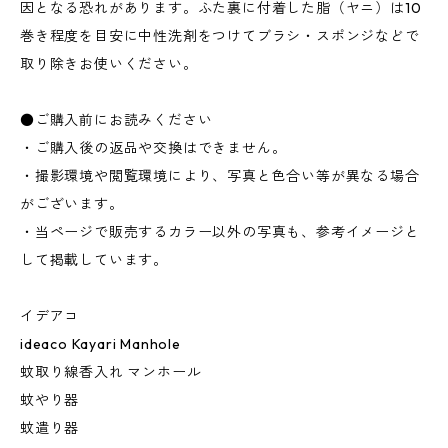
因となる恐れがあります。ふた裏に付着した脂（ヤニ）は10
巻き程度を目安に中性洗剤をつけてブラシ・スポンジなどで
取り除きお使いください。
●ご購入前にお読みください
・ご購入後の返品や交換はできません。
・撮影環境や閲覧環境により、写真と色合い等が異なる場合
がございます。
・当ページで販売するカラー以外の写真も、参考イメージと
して掲載しています。
イデアコ
ideaco Kayari Manhole
蚊取り線香入れ マンホール
蚊やり器
蚊遣り器