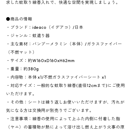
求した蚊取り線香入れで、快適な空間を実現しましょう。
●商品の情報
・ブランド：ideaco（イデアコ）/日本
・ジャンル：蚊遣り器
・主な素材：バンブーメラミン（本体）/ガラスファイバー
（不燃マット）
・サイズ：約W160xD160xH62mm
・重量：約380g
・内容物：本体 x1/不燃ガラスファイバーシート x1
・対応サイズ：一般的な蚊取り線香(直径12cmまで)にご使用
いただけます。
・その他：シートは繰り返しお使いいただけますが、汚れが
気になる方は交換用が別売りでございます。
・注意事項：線香の使用によって上ふた内側に付着した脂
（ヤニ）の蓄積物が熱によって溶け出し燃え上がり火事の原