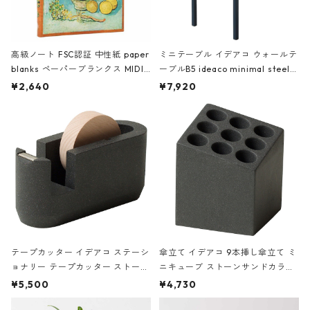
高級ノート FSC認証 中性紙 paper
ミニテーブル イデアコ ウォールテ
blanks ペーパーブランクス MIDI
ーブルB5 ideaco minimal steel f
ハードカバー 罫線 ヴァン・ゴッホ
urniture WALL Table B5 ネイビー
¥2,640
¥7,920
の静物画
テープカッター イデアコ ステーシ
傘立て イデアコ 9本挿し傘立て ミ
ョナリー テープカッター ストーン
ニキューブ ストーンサンドカラー
サンドカラー 石調 ideaco Station
石調 ideaco Umbrella Stand CUB
¥5,500
¥4,730
ery tape cutter ストーンサンド
E ストーンサンドブラック