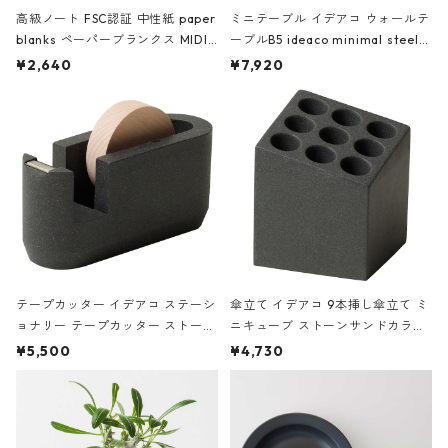
高級ノート FSC認証 中性紙 paper
ミニテーブル イデアコ ウォールテ
blanks ペーパーブランクス MIDI
ーブルB5 ideaco minimal steel f
ハードカバー 罫線 ヴァン・ゴッホ
urniture WALL Table B5 ネイビー
¥2,640
¥7,920
の静物画
テープカッター イデアコ ステーシ
傘立て イデアコ 9本挿し傘立て ミ
ョナリー テープカッター ストーン
ニキューブ ストーンサンドカラー
サンドカラー 石調 ideaco Station
石調 ideaco Umbrella Stand CUB
¥5,500
¥4,730
ery tape cutter ストーンサンド
E ストーンサンドブラック
ブラック