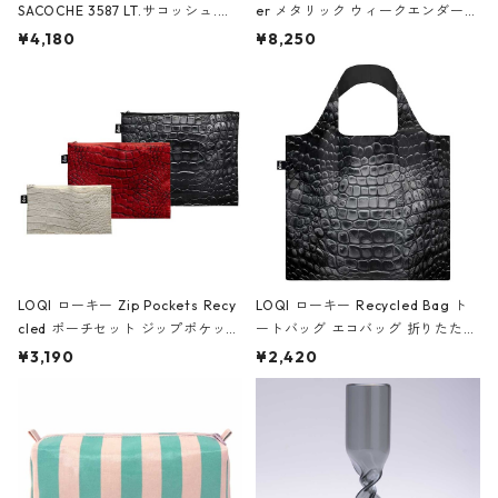
SACOCHE 3587 LT.サコッシュ.ル
er メタリック ウィークエンダー
ミエ-B ショルダーバッグ グロスピ
ボストンバッグ ショルダーバッグ
¥4,180
¥8,250
ンク
JEAN-MICHEL BASQUIAT/Crown
Black ジャン=ミッシェル・バスキ
ア/クラウン ブラック
LOQI ローキー Zip Pockets Recy
LOQI ローキー Recycled Bag ト
cled ポーチセット ジップポケット
ートバッグ エコバッグ 折りたたみ
ファスナーポーチ 撥水加工 トラベ
大きめ 撥水加工 収納ポーチ CRO
¥3,190
¥2,420
ルポーチ 化粧ポーチ 3点セット C
CODILE/Black クロコダイル/ブラ
ROCODILE/Black,Burgundy,Off
ック
White クロコダイル/ブラック、バ
ーガンディー、オフホワイト