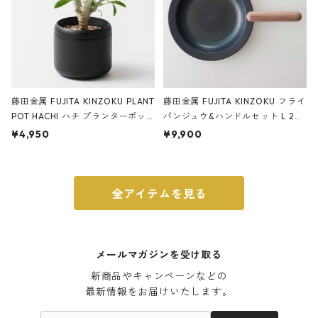
藤田金属 FUJITA KINZOKU PLANT
藤田金属 FUJITA KINZOKU フライ
POT HACHI ハチ プランターポッ
パンジュウ&ハンドルセット L 24c
ト 3号 ブラック
m ガス火・IH対応 鉄フライパン
¥4,950
¥9,900
ウォルナット
全アイテムを見る
メールマガジンを受け取る
新商品やキャンペーンなどの

最新情報をお届けいたします。