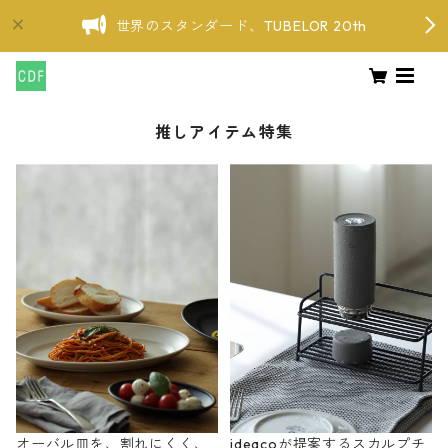
世界のスタンダード、TUBELOR 20th
推しアイテム特集
オーバル皿を、割れにくく、
ideacoが提案するスカルプチ