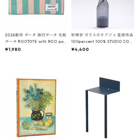
2026新作 ポーチ 旅行ポーチ 化粧
砂時計 ガラスのオブジェ 芸術作品
ポーチ ROOTOTE with ROO pou
100percent 100% STUDIO COH
ch 3532 ルートート WR.ポーチ.ラ
AKU Timeless 100パーセント ス
¥1,980
¥4,400
ミネート-W ピンク・ミント
タジオコハク タイムレス Gray グ
レー