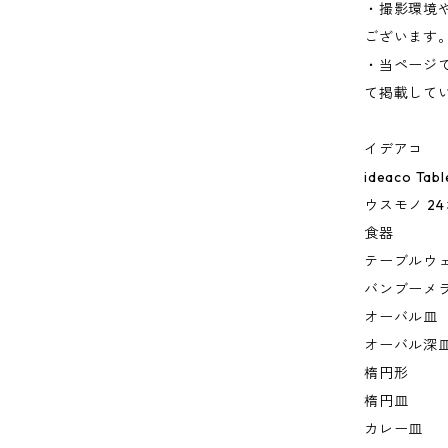
・撮影環境
ございます
・当ページ
て掲載して
イデアコ
ideaco Tab
ウスモノ 2
食器
テーブルウ
バンブーメ
オーバル皿
オーバル深
楕円形
楕円皿
カレー皿