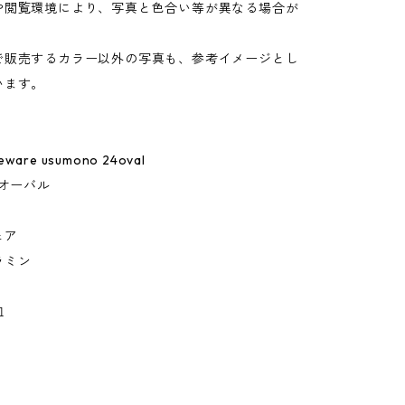
や閲覧環境により、写真と色合い等が異なる場合が
。
で販売するカラー以外の写真も、参考イメージとし
います。
leware usumono 24oval
4オーバル
ェア
ラミン
皿