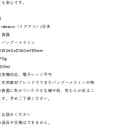
にも安心です。
報
ideaco（イデアコ）/日本
：食器
：バンブーメラミン
240xD160xH35mm
70g
0ml
食洗機対応、電子レンジ不可
：天然素材ブレンドでできたバンブーメラミンの特
の表面に色がついた小さな線や粒、色むらが出るこ
ます。予めご了承ください。
にお読みください
の返品や交換はできません。