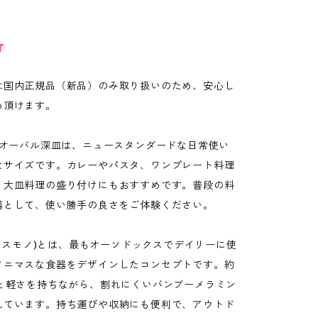
T
は国内正規品（新品）のみ取り扱いのため、安心し
め頂けます。
mのオーバル深皿は、ニュースタンダードな日常使い
なサイズです。カレーやパスタ、ワンプレート料理
、大皿料理の盛り付けにもおすすめです。普段の料
器として、使い勝手の良さをご体験ください。
o(ウスモノ)とは、最もオーソドックスでデイリーに使
ノニマスな食器をデザインしたコンセプトです。約
さと軽さを持ちながら、割れにくいバンブーメラミン
れています。持ち運びや収納にも便利で、アウトド