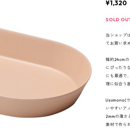
¥1,320
SOLD OU
当ショップ
てお買い求
幅約24c
にぴったり
にも最適で
理に似合う
Usumon
いやすいア
2mmの薄
素材で作ら