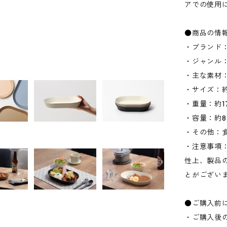
アでの使用
●商品の情
・ブランド：
・ジャンル
・主な素材
・サイズ：約W
・重量：約1
・容量：約80
・その他：
・注意事項
性上、製品
とがござい
●ご購入前
・ご購入後