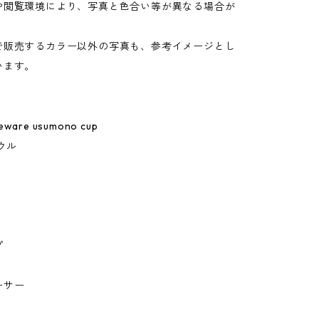
や閲覧環境により、写真と色合い等が異なる場合が
。
で販売するカラー以外の写真も、参考イメージとし
います。
leware usumono cup
ウル
プ
ーサー