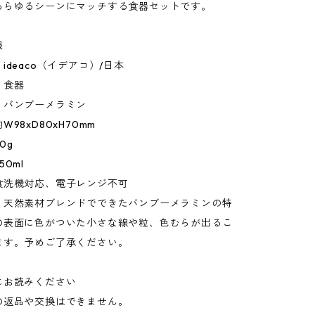
あらゆるシーンにマッチする食器セットです。
報
ideaco（イデアコ）/日本
：食器
：バンブーメラミン
98xD80xH70mm
0g
0ml
食洗機対応、電子レンジ不可
：天然素材ブレンドでできたバンブーメラミンの特
の表面に色がついた小さな線や粒、色むらが出るこ
ます。予めご了承ください。
にお読みください
の返品や交換はできません。