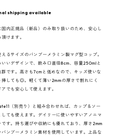
nal shipping available
は国内正規品（新品）のみ取り扱いのため、安心し
め頂けます。
使えるサイズのバンブーメラミン製マグ型コップ。
いいデザインで、飲み口直径8cm、容量250mlと
抜群です。高さも7cmと低めなので、キッズ使いな
を挿しても◎。軽くて薄い2mmの厚さで割れにく
ドアでも安心して使えます。
 plate11（別売り）と組み合わせれば、カップ＆ソー
としても使えます。デイリーに使いやすいアノニマ
ンです。持ち運びや収納にも優れており、厚さ2mm
いバンブーメラミン素材を使用しています。上品な