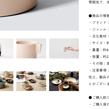
雰囲気で、
●商品の情
・ブランド：
・ジャンル
・主な素材
・サイズ：約W
・重量：約6
・容量：約25
・その他：
・注意事項
性上、製品
とがござい
●ご購入前
・ご購入後