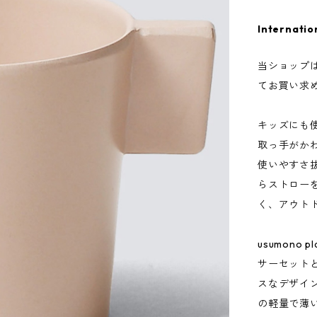
Internatio
当ショップ
てお買い求
キッズにも
取っ手がかわ
使いやすさ
らストロー
く、アウト
usumono
サーセット
スなデザイ
の軽量で薄