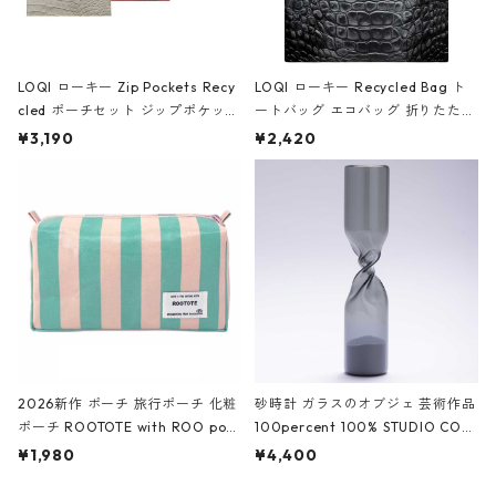
LOQI ローキー Zip Pockets Recy
LOQI ローキー Recycled Bag ト
cled ポーチセット ジップポケット
ートバッグ エコバッグ 折りたたみ
ファスナーポーチ 撥水加工 トラベ
大きめ 撥水加工 収納ポーチ CRO
¥3,190
¥2,420
ルポーチ 化粧ポーチ 3点セット C
CODILE/Black クロコダイル/ブラ
ROCODILE/Black,Burgundy,Off
ック
White クロコダイル/ブラック、バ
ーガンディー、オフホワイト
2026新作 ポーチ 旅行ポーチ 化粧
砂時計 ガラスのオブジェ 芸術作品
ポーチ ROOTOTE with ROO pou
100percent 100% STUDIO COH
ch 3532 ルートート WR.ポーチ.ラ
AKU Timeless 100パーセント ス
¥1,980
¥4,400
ミネート-W ピンク・ミント
タジオコハク タイムレス Gray グ