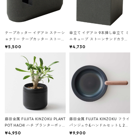
テープカッター イデアコ ステーシ
傘立て イデアコ 9本挿し傘立て ミ
ョナリー テープカッター ストーン
ニキューブ ストーンサンドカラー
サンドカラー 石調 ideaco Station
石調 ideaco Umbrella Stand CUB
¥5,500
¥4,730
ery tape cutter ストーンサンド
E ストーンサンドブラック
ブラック
藤田金属 FUJITA KINZOKU PLANT
藤田金属 FUJITA KINZOKU フライ
POT HACHI ハチ プランターポッ
パンジュウ&ハンドルセット L 24c
ト 3号 ブラック
m ガス火・IH対応 鉄フライパン
¥4,950
¥9,900