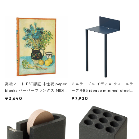
レー
高級ノート FSC認証 中性紙 paper
ミニテーブル イデアコ ウォールテ
blanks ペーパーブランクス MIDI
ーブルB5 ideaco minimal steel f
ハードカバー 罫線 ヴァン・ゴッホ
urniture WALL Table B5 ネイビー
¥2,640
¥7,920
の静物画