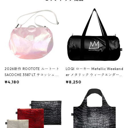
2026新作 ROOTOTE ルートート
LOQI ローキー Metallic Weekend
SACOCHE 3587 LT.サコッシュ.ル
er メタリック ウィークエンダー
ミエ-B ショルダーバッグ グロスピ
ボストンバッグ ショルダーバッグ
¥4,180
¥8,250
ンク
JEAN-MICHEL BASQUIAT/Crown
Black ジャン=ミッシェル・バスキ
ア/クラウン ブラック