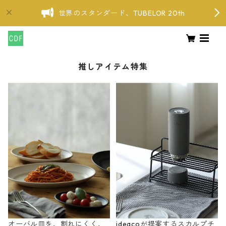
世界のスタンダード、TUBELOR 20th
推しアイテム特集
オーバル皿を、割れにくく、
ideacoが提案するスカルプチ