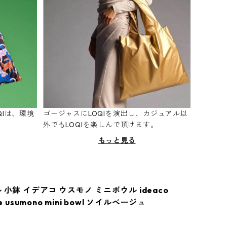
Iは、環境
ゴージャスにLOQIを演出し、カジュアル以
。
外でもLOQIを楽しんで頂けます。
もっと見る
 小鉢 イデアコ ウスモノ ミニボウル ideaco
re usumono mini bowl ソイルベージュ