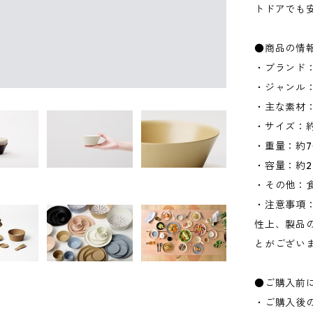
トドアでも
●商品の情
・ブランド：
・ジャンル
・主な素材
・サイズ：約W
・重量：約7
・容量：約27
・その他：
・注意事項
性上、製品
とがござい
●ご購入前
・ご購入後