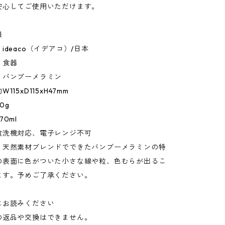
安心してご使用いただけます。
報
ideaco（イデアコ）/日本
：食器
：バンブーメラミン
115xD115xH47mm
0g
0ml
食洗機対応、電子レンジ不可
：天然素材ブレンドでできたバンブーメラミンの特
の表面に色がついた小さな線や粒、色むらが出るこ
ます。予めご了承ください。
にお読みください
の返品や交換はできません。