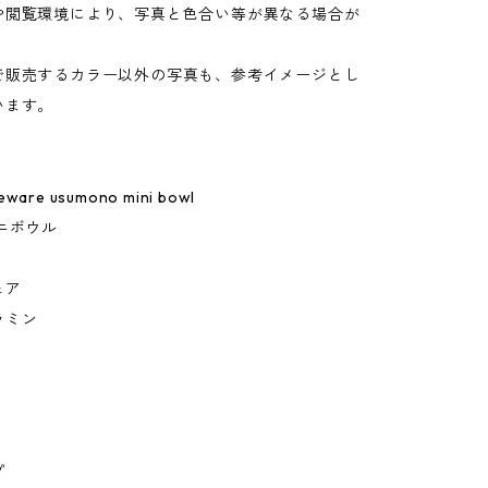
や閲覧環境により、写真と色合い等が異なる場合が
。
で販売するカラー以外の写真も、参考イメージとし
います。
leware usumono mini bowl
ニボウル
ェア
ラミン
プ