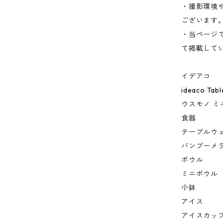
・撮影環境
ございます
・当ページ
て掲載して
イデアコ
ideaco Tab
ウスモノ ミ
食器
テーブルウ
バンブーメ
ボウル
ミニボウル
小鉢
アイス
アイスカッ