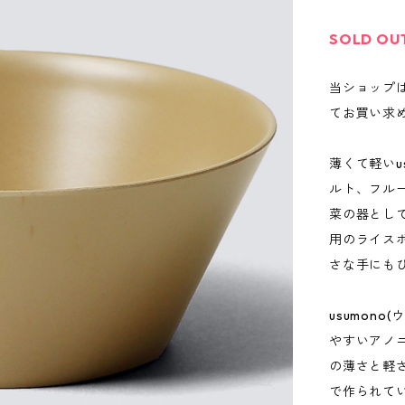
SOLD OU
当ショップ
てお買い求
薄くて軽いu
ルト、フル
菜の器とし
用のライス
さな手にも
usumon
やすいアノ
の薄さと軽
で作られて