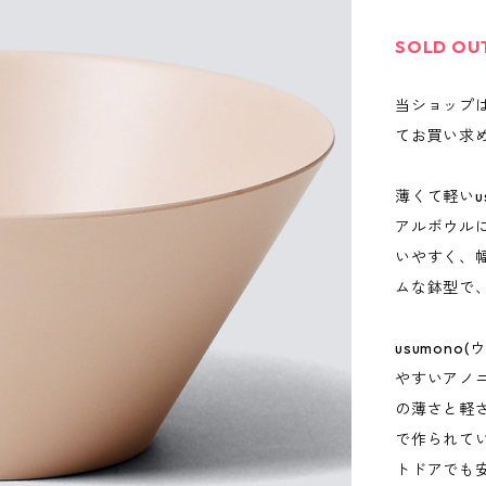
SOLD OU
当ショップ
てお買い求
薄くて軽いu
アルボウル
いやすく、
ムな鉢型で、
usumon
やすいアノ
の薄さと軽
で作られて
トドアでも