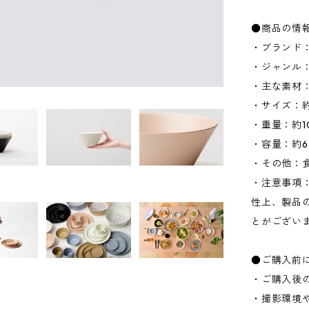
●商品の情
・ブランド：
・ジャンル
・主な素材
・サイズ：約W
・重量：約1
・容量：約65
・その他：
・注意事項
性上、製品
とがござい
●ご購入前
・ご購入後
・撮影環境