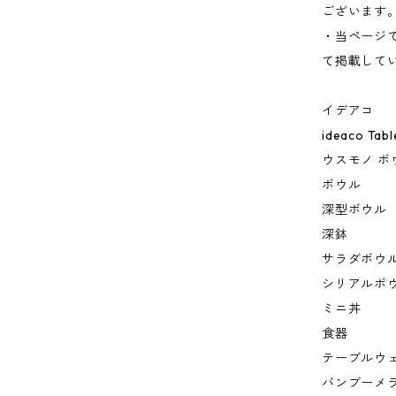
ございます
・当ページ
て掲載して
イデアコ
ideaco Tab
ウスモノ ボ
ボウル
深型ボウル
深鉢
サラダボウ
シリアルボ
ミニ丼
食器
テーブルウ
バンブーメ