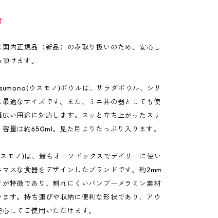
T
は国内正規品（新品）のみ取り扱いのため、安心し
め頂けます。
sumono(ウスモノ)ボウルは、サラダボウル、シリ
に最適なサイズです。また、ミニ丼の器としても使
幅広い用途に対応します。スッと立ち上がったスリ
容量は約650ml。見た目よりたっぷり入ります。
o(ウスモノ)は、最もオーソドックスでデイリーに使い
ニマスな食器をデザインしたブランドです。約2mm
さが特徴であり、割れにくいバンブーメラミン素材
います。持ち運びや収納に便利な形状であり、アウ
安心してご使用いただけます。