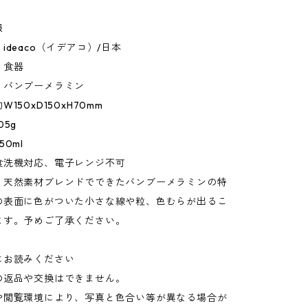
報
ideaco（イデアコ）/日本
：食器
：バンブーメラミン
150xD150xH70mm
05g
0ml
食洗機対応、電子レンジ不可
：天然素材ブレンドでできたバンブーメラミンの特
の表面に色がついた小さな線や粒、色むらが出るこ
ます。予めご了承ください。
にお読みください
の返品や交換はできません。
や閲覧環境により、写真と色合い等が異なる場合が