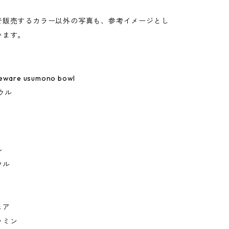
。
で販売するカラー以外の写真も、参考イメージとし
います。
leware usumono bowl
ウル
ル
ウル
ェア
ラミン