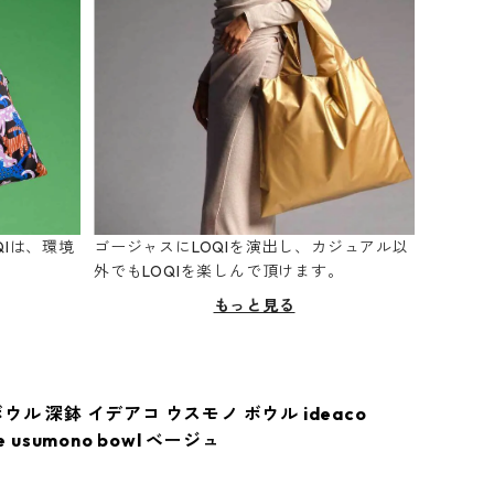
Iは、環境
ゴージャスにLOQIを演出し、カジュアル以
。
外でもLOQIを楽しんで頂けます。
もっと見る
ウル 深鉢 イデアコ ウスモノ ボウル ideaco
re usumono bowl ベージュ