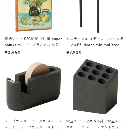
高級ノート FSC認証 中性紙 paper
ミニテーブル イデアコ ウォールテ
blanks ペーパーブランクス MIDI
ーブルB5 ideaco minimal steel f
ハードカバー 罫線 ヴァン・ゴッホ
urniture WALL Table B5 ネイビー
¥2,640
¥7,920
の静物画
テープカッター イデアコ ステーシ
傘立て イデアコ 9本挿し傘立て ミ
ョナリー テープカッター ストーン
ニキューブ ストーンサンドカラー