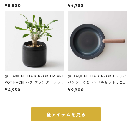
サンドカラー 石調 ideaco Station
石調 ideaco Umbrella Stand CUB
¥5,500
¥4,730
ery tape cutter ストーンサンド
E ストーンサンドブラック
ブラック
藤田金属 FUJITA KINZOKU PLANT
藤田金属 FUJITA KINZOKU フライ
POT HACHI ハチ プランターポッ
パンジュウ&ハンドルセット L 24c
ト 3号 ブラック
m ガス火・IH対応 鉄フライパン
¥4,950
¥9,900
ウォルナット
全アイテムを見る