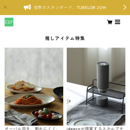
世界のスタンダード、TUBELOR 20th
推しアイテム特集
オーバル皿を、割れにくく、
ideacoが提案するスカルプチ