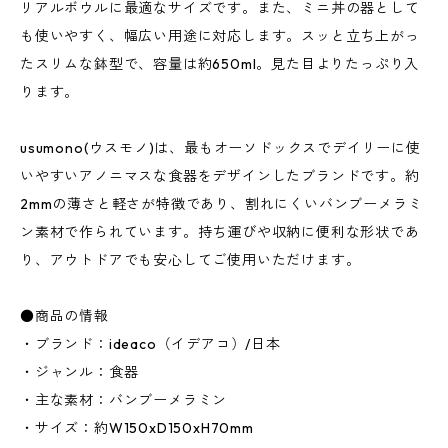
リアルボウルに最適なサイズです。また、ミニ丼の器として
も使いやすく、幅広い用途に対応します。スッと立ち上がっ
たスリムな鉢型で、容量は約650ml。見た目よりたっぷり入
ります。
usumono(ウスモノ)は、最もオーソドックスでデイリーに使
いやすいアノニマスな食器をデザインしたブランドです。約
2mmの薄さと軽さが特徴であり、割れにくいバンブーメラミ
ン素材で作られています。持ち運びや収納に便利な形状であ
り、アウトドアでも安心してご使用いただけます。
●商品の情報
・ブランド：ideaco（イデアコ）/日本
・ジャンル：食器
・主な素材：バンブーメラミン
・サイズ：約W150xD150xH70mm