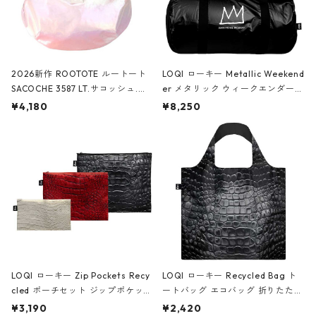
2026新作 ROOTOTE ルートート
LOQI ローキー Metallic Weekend
SACOCHE 3587 LT.サコッシュ.ル
er メタリック ウィークエンダー
ミエ-B ショルダーバッグ グロスピ
ボストンバッグ ショルダーバッグ
¥4,180
¥8,250
ンク
JEAN-MICHEL BASQUIAT/Crown
Black ジャン=ミッシェル・バスキ
ア/クラウン ブラック
LOQI ローキー Zip Pockets Recy
LOQI ローキー Recycled Bag ト
cled ポーチセット ジップポケット
ートバッグ エコバッグ 折りたたみ
ファスナーポーチ 撥水加工 トラベ
大きめ 撥水加工 収納ポーチ CRO
¥3,190
¥2,420