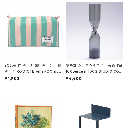
ルポーチ 化粧ポーチ 3点セット C
CODILE/Black クロコダイル/ブラ
ROCODILE/Black,Burgundy,Off
ック
White クロコダイル/ブラック、バ
ーガンディー、オフホワイト
2026新作 ポーチ 旅行ポーチ 化粧
砂時計 ガラスのオブジェ 芸術作品
ポーチ ROOTOTE with ROO pou
100percent 100% STUDIO COH
ch 3532 ルートート WR.ポーチ.ラ
AKU Timeless 100パーセント ス
¥1,980
¥4,400
ミネート-W ピンク・ミント
タジオコハク タイムレス Gray グ
レー