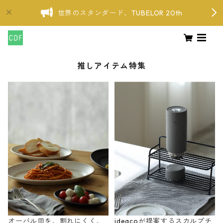
世界のスタンダード、TUBELOR 20th
推しアイテム特集
オーバル皿を、割れにくく、
ideacoが提案するスカルプチ