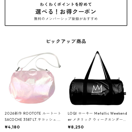
わくわくポイントを貯めて
選べる！お得クーポン
無料のメンバーシップ登録がおすすめ
ピックアップ商品
2026新作 ROOTOTE ルートート
LOQI ローキー Metallic Weekend
SACOCHE 3587 LT.サコッシュ.ル
er メタリック ウィークエンダー
ミエ-B ショルダーバッグ グロスピ
ボストンバッグ ショルダーバッグ
¥4,180
¥8,250
ンク
JEAN-MICHEL BASQUIAT/Crown