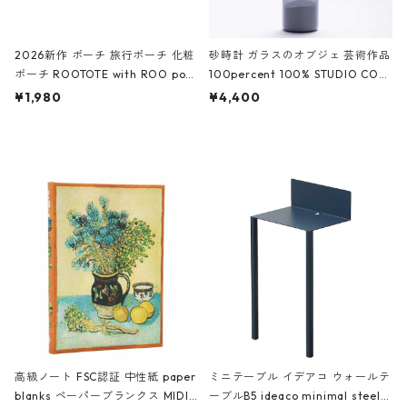
2026新作 ポーチ 旅行ポーチ 化粧
砂時計 ガラスのオブジェ 芸術作品
ポーチ ROOTOTE with ROO pou
100percent 100% STUDIO COH
ch 3532 ルートート WR.ポーチ.ラ
AKU Timeless 100パーセント ス
¥1,980
¥4,400
ミネート-W ピンク・ミント
タジオコハク タイムレス Gray グ
レー
高級ノート FSC認証 中性紙 paper
ミニテーブル イデアコ ウォールテ
blanks ペーパーブランクス MIDI
ーブルB5 ideaco minimal steel f