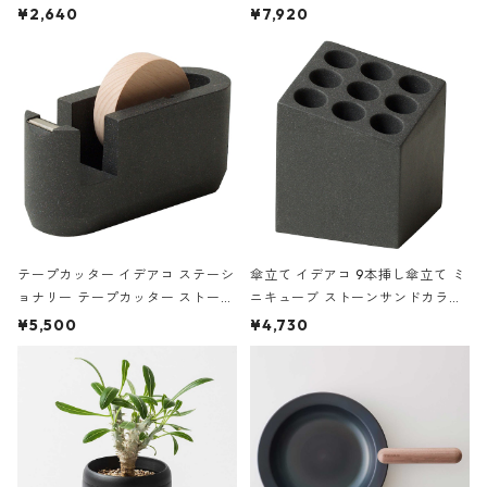
ハードカバー 罫線 ヴァン・ゴッホ
urniture WALL Table B5 ネイビー
¥2,640
¥7,920
の静物画
テープカッター イデアコ ステーシ
傘立て イデアコ 9本挿し傘立て ミ
ョナリー テープカッター ストーン
ニキューブ ストーンサンドカラー
サンドカラー 石調 ideaco Station
石調 ideaco Umbrella Stand CUB
¥5,500
¥4,730
ery tape cutter ストーンサンド
E ストーンサンドブラック
ブラック