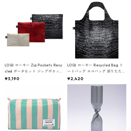
Black ジャン=ミッシェル・バスキ
ア/クラウン ブラック
LOQI ローキー Zip Pockets Recy
LOQI ローキー Recycled Bag ト
cled ポーチセット ジップポケット
ートバッグ エコバッグ 折りたたみ
ファスナーポーチ 撥水加工 トラベ
大きめ 撥水加工 収納ポーチ CRO
¥3,190
¥2,420
ルポーチ 化粧ポーチ 3点セット C
CODILE/Black クロコダイル/ブラ
ROCODILE/Black,Burgundy,Off
ック
White クロコダイル/ブラック、バ
ーガンディー、オフホワイト