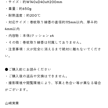
・サイズ：約W140xD40xH200mm
・重量：約650g
・耐熱温度：約200℃
・対応サイズ：巻蚊取り線香の直径約115mm以内、厚み約
4mm以内
・内容物：本体/クッション x4
・その他：巻蚊取り線香は付属しておりません。
・注意事項：火が完全に消えるまで絶対に離れないでくださ
い。
●ご購入前にお読みください
・ご購入後の返品や交換はできません。
・撮影環境や閲覧環境により、写真と色合い等が異なる場合
がございます。
山崎実業