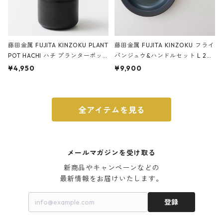
藤田金属 FUJITA KINZOKU PLANT
藤田金属 FUJITA KINZOKU フライ
POT HACHI ハチ プランターポッ
パンジュウ&ハンドルセット L 24c
ト 3号 ブラック
m ガス火・IH対応 鉄フライパン
¥4,950
¥9,900
ウォルナット
全アイテムを見る
メールマガジンを受け取る
新商品やキャンペーンなどの

最新情報をお届けいたします。
登録