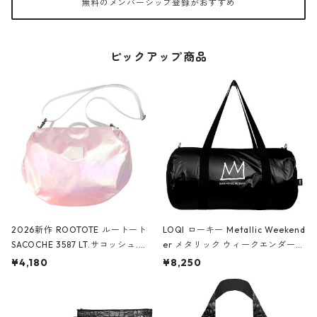
無料のメンバーシップ登録がおすすめ
ピックアップ商品
2026新作 ROOTOTE ルートート
LOQI ローキー Metallic Weekend
SACOCHE 3587 LT.サコッシュ.ル
er メタリック ウィークエンダー
ミエ-B ショルダーバッグ グロスピ
ボストンバッグ ショルダーバッグ
¥4,180
¥8,250
ンク
JEAN-MICHEL BASQUIAT/Crown
Black ジャン=ミッシェル・バスキ
ア/クラウン ブラック