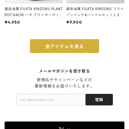
藤田金属 FUJITA KINZOKU PLANT
藤田金属 FUJITA KINZOKU フライ
POT HACHI ハチ プランターポッ
パンジュウ&ハンドルセット L 24c
ト 3号 ブラック
m ガス火・IH対応 鉄フライパン
¥4,950
¥9,900
ウォルナット
全アイテムを見る
メールマガジンを受け取る
新商品やキャンペーンなどの

最新情報をお届けいたします。
登録