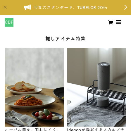
世界のスタンダード、TUBELOR 20th
推しアイテム特集
オーバル皿を、割れにくく、
ideacoが提案するスカルプチ