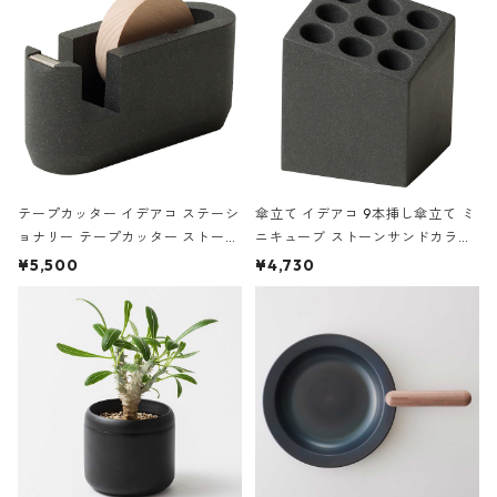
テープカッター イデアコ ステーシ
傘立て イデアコ 9本挿し傘立て ミ
ョナリー テープカッター ストーン
ニキューブ ストーンサンドカラー
サンドカラー 石調 ideaco Station
石調 ideaco Umbrella Stand CUB
¥5,500
¥4,730
ery tape cutter ストーンサンド
E ストーンサンドブラック
ブラック