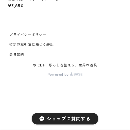
サラダボウル すのこ＆巾着付
¥3,850
き ideaco Tableware usumo
no salad bowl ブルー
プライバシーポリシー
特定商取引法に基づく表記
会員規約
© CDF 暮らしを整える、世界の道具
Powered by
ショップに質問する