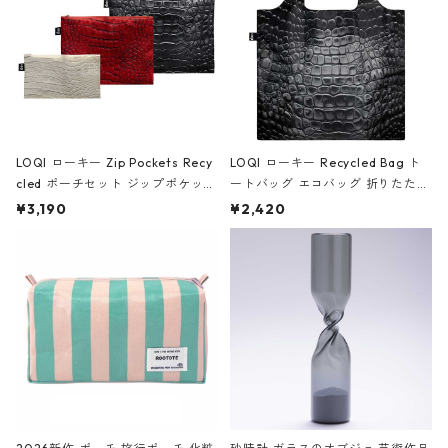
LOQI ローキー Zip Pockets Recy
LOQI ローキー Recycled Bag ト
cled ポーチセット ジップポケット
ートバッグ エコバッグ 折りたたみ
ファスナーポーチ 撥水加工 トラベ
大きめ 撥水加工 収納ポーチ CRO
¥3,190
¥2,420
ルポーチ 化粧ポーチ 3点セット C
CODILE/Black クロコダイル/ブラ
ROCODILE/Black,Burgundy,Off
ック
White クロコダイル/ブラック、バ
ーガンディー、オフホワイト