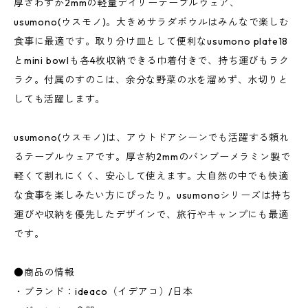
厚さわずか2mmの軽量デイリーテーブルウェア、
usumono(ウスモノ)。大きめサラダボウルはみんなで楽しむ
食事に最適です。取り分け皿として便利なusumono plate18
とmini bowlも各4枚収納できる巾着付きで、持ち運びもラク
ラク。付属のすのこは、余分な野菜の水を溜めず、水切りと
しても活躍します。
usumono(ウスモノ)は、アウトドアシーンでも活躍する頼れ
るテーブルウェアです。厚さ約2mmのバンブーメラミン製で
軽くて割れにくく、安心して使えます。大自然の中でも快適
な食事を楽しみたい方にぴったり。usumonoシリーズは持ち
運びや収納を優先したデザインで、旅行やキャンプにも最適
です。
●商品の情報
・ブランド：ideaco（イデアコ）/日本