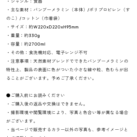
・ジャンル：食器
・主な素材：バンブーメラミン（本体）/ポリプロピレン（す
のこ）/コットン（巾着袋）
・サイズ：約W220xD220xH95mm
・重量：約330g
・容量：約2700ml
・その他：食洗機対応、電子レンジ不可
・注意事項：天然素材ブレンドでできたバンブーメラミンの
特性上、製品の表面に色がついた小さな線や粒、色むらが出
ることがございます。予めご了承ください。
●ご購入前にお読みください
・ご購入後の返品や交換はできません。
・撮影環境や閲覧環境により、写真と色合い等が異なる場合
がございます。
・当ページで販売するカラー以外の写真も、参考イメージと