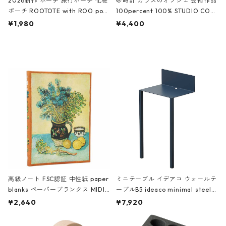
2026新作 ポーチ 旅行ポーチ 化粧
砂時計 ガラスのオブジェ 芸術作品
ポーチ ROOTOTE with ROO pou
100percent 100% STUDIO COH
ch 3532 ルートート WR.ポーチ.ラ
AKU Timeless 100パーセント ス
¥1,980
¥4,400
ミネート-W ピンク・ミント
タジオコハク タイムレス Gray グ
レー
高級ノート FSC認証 中性紙 paper
ミニテーブル イデアコ ウォールテ
blanks ペーパーブランクス MIDI
ーブルB5 ideaco minimal steel f
ハードカバー 罫線 ヴァン・ゴッホ
urniture WALL Table B5 ネイビー
¥2,640
¥7,920
の静物画