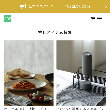
世界のスタンダード、TUBELOR 20th
推しアイテム特集
オーバル皿を、割れにくく、
ideacoが提案するスカルプチ