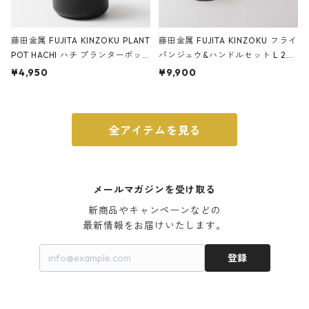
藤田金属 FUJITA KINZOKU PLANT
藤田金属 FUJITA KINZOKU フライ
POT HACHI ハチ プランターポッ
パンジュウ&ハンドルセット L 24c
ト 3号 ブラック
m ガス火・IH対応 鉄フライパン
¥4,950
¥9,900
ウォルナット
全アイテムを見る
メールマガジンを受け取る
新商品やキャンペーンなどの

最新情報をお届けいたします。
登録