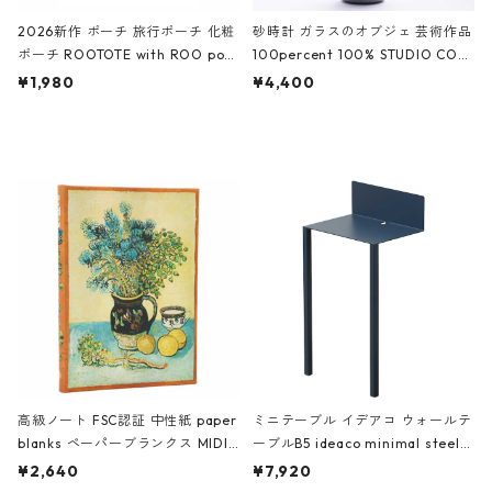
2026新作 ポーチ 旅行ポーチ 化粧
砂時計 ガラスのオブジェ 芸術作品
ポーチ ROOTOTE with ROO pou
100percent 100% STUDIO COH
ch 3532 ルートート WR.ポーチ.ラ
AKU Timeless 100パーセント ス
¥1,980
¥4,400
ミネート-W ピンク・ミント
タジオコハク タイムレス Gray グ
レー
高級ノート FSC認証 中性紙 paper
ミニテーブル イデアコ ウォールテ
blanks ペーパーブランクス MIDI
ーブルB5 ideaco minimal steel f
ハードカバー 罫線 ヴァン・ゴッホ
urniture WALL Table B5 ネイビー
¥2,640
¥7,920
の静物画