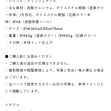
・ジャンル：ティッシュケース
・主な素材：炭酸カルシウム、ポリエステル樹脂（塗装カラ
ー本体）/天然石、ポリエステル樹脂（石調カラー本
体）/EVA（底面保護シール）
・サイズ：約W260xD135xH75mm
・重量：約960g（塗装カラー）/約950g（石調カラー）
・その他：本体マット仕上げ
●ご購入前にお読みください
・ご購入後の返品や交換はできません。
・撮影環境や閲覧環境により、写真と色合い等が異なる場合
がございます。
・当ページで販売するカラー以外の写真も、参考イメージと
して掲載しています。
イデアコ