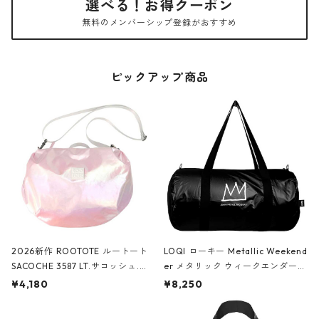
選べる！お得クーポン
無料のメンバーシップ登録がおすすめ
ピックアップ商品
2026新作 ROOTOTE ルートート
LOQI ローキー Metallic Weekend
SACOCHE 3587 LT.サコッシュ.ル
er メタリック ウィークエンダー
ミエ-B ショルダーバッグ グロスピ
ボストンバッグ ショルダーバッグ
¥4,180
¥8,250
ンク
JEAN-MICHEL BASQUIAT/Crown
Black ジャン=ミッシェル・バスキ