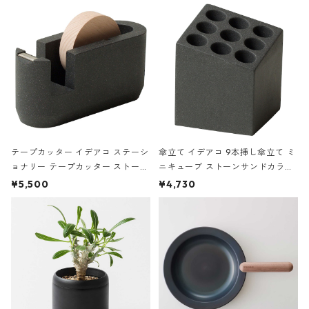
テープカッター イデアコ ステーシ
傘立て イデアコ 9本挿し傘立て ミ
ョナリー テープカッター ストーン
ニキューブ ストーンサンドカラー
サンドカラー 石調 ideaco Station
石調 ideaco Umbrella Stand CUB
¥5,500
¥4,730
ery tape cutter ストーンサンド
E ストーンサンドブラック
ブラック