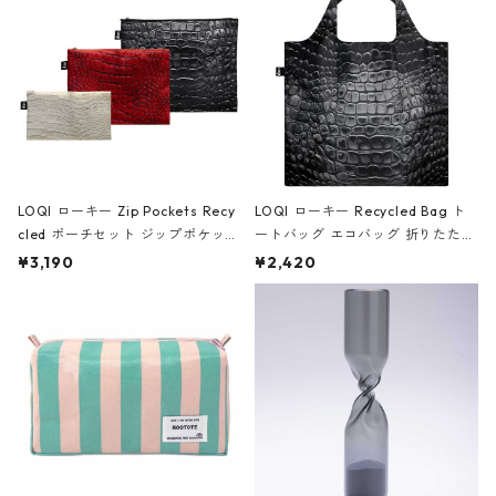
ア/クラウン ブラック
LOQI ローキー Zip Pockets Recy
LOQI ローキー Recycled Bag ト
cled ポーチセット ジップポケット
ートバッグ エコバッグ 折りたたみ
ファスナーポーチ 撥水加工 トラベ
大きめ 撥水加工 収納ポーチ CRO
¥3,190
¥2,420
ルポーチ 化粧ポーチ 3点セット C
CODILE/Black クロコダイル/ブラ
ROCODILE/Black,Burgundy,Off
ック
White クロコダイル/ブラック、バ
ーガンディー、オフホワイト