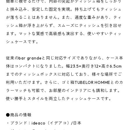
簡単に被せるだけで、内部の突起がティッシュ箱をしっかり
と挟み込み、安定した固定を実現。持ち上げてもティッシュ
が落ちることはありません。また、適度な重みがあり、ティ
ッシュ箱が浮き上がらず、スムーズにティッシュを引き出せ
ます。マットな質感で高級感も演出する、使いやすいティッ
シュケースです。
従来のbar grandeと同じ対応サイズでありながら、ケース本
体はコンパクトになりました。幅23.5×奥行き12×高さ6.5cm
までのティッシュボックスに対応しており、様々な場所でご
利用いただけます。さらに、ゴミ箱TUBELOR HOMMEとのカ
ラーマッチも可能で、お部屋のインテリアにも調和します。
使い勝手とスタイルを両立したティッシュケースです。
●商品の情報
・ブランド：ideaco（イデアコ）/日本