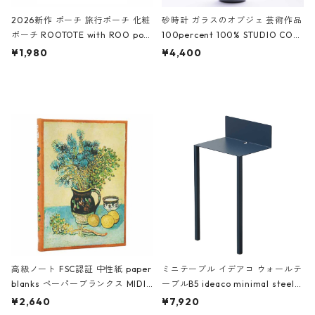
2026新作 ポーチ 旅行ポーチ 化粧
砂時計 ガラスのオブジェ 芸術作品
ポーチ ROOTOTE with ROO pou
100percent 100% STUDIO COH
ch 3532 ルートート WR.ポーチ.ラ
AKU Timeless 100パーセント ス
¥1,980
¥4,400
ミネート-W ピンク・ミント
タジオコハク タイムレス Gray グ
レー
高級ノート FSC認証 中性紙 paper
ミニテーブル イデアコ ウォールテ
blanks ペーパーブランクス MIDI
ーブルB5 ideaco minimal steel f
ハードカバー 罫線 ヴァン・ゴッホ
urniture WALL Table B5 ネイビー
¥2,640
¥7,920
の静物画