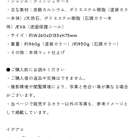
・ジャンル：ティッシュケース
・主な素材：炭酸カルシウム、ポリエステル樹脂（塗装カラ
ー本体）/天然石、ポリエステル樹脂（石調カラー本
体）/EVA（底面保護シール）
・サイズ：約W260xD135xH75mm
・重量：約960g（塗装カラー）/約950g（石調カラー）
・その他：本体マット仕上げ
●ご購入前にお読みください
・ご購入後の返品や交換はできません。
・撮影環境や閲覧環境により、写真と色合い等が異なる場合
がございます。
・当ページで販売するカラー以外の写真も、参考イメージと
して掲載しています。
イデアコ