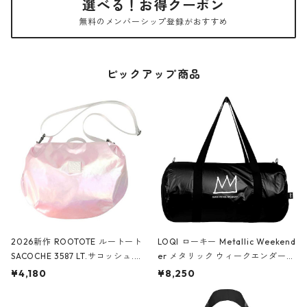
選べる！お得クーポン
無料のメンバーシップ登録がおすすめ
ピックアップ商品
2026新作 ROOTOTE ルートート
LOQI ローキー Metallic Weekend
SACOCHE 3587 LT.サコッシュ.ル
er メタリック ウィークエンダー
ミエ-B ショルダーバッグ グロスピ
ボストンバッグ ショルダーバッグ
¥4,180
¥8,250
ンク
JEAN-MICHEL BASQUIAT/Crown
Black ジャン=ミッシェル・バスキ