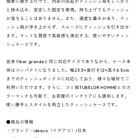
簡単に被せるだけで、内部の突起がティッシュ箱をしっかり
と挟み込み、安定した固定を実現。持ち上げてもティッシュ
が落ちることはありません。また、適度な重みがあり、ティ
ッシュ箱が浮き上がらず、スムーズにティッシュを引き出せ
ます。マットな質感で高級感も演出する、使いやすいティッ
シュケースです。
従来のbar grandeと同じ対応サイズでありながら、ケース本
体はコンパクトになりました。幅23.5×奥行き12×高さ6.5cm
までのティッシュボックスに対応しており、様々な場所でご
利用いただけます。さらに、ゴミ箱TUBELOR HOMMEとのカ
ラーマッチも可能で、お部屋のインテリアにも調和します。
使い勝手とスタイルを両立したティッシュケースです。
●商品の情報
・ブランド：ideaco（イデアコ）/日本