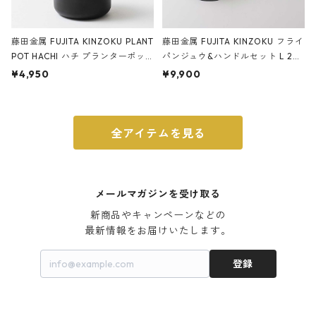
藤田金属 FUJITA KINZOKU PLANT
藤田金属 FUJITA KINZOKU フライ
POT HACHI ハチ プランターポッ
パンジュウ&ハンドルセット L 24c
ト 3号 ブラック
m ガス火・IH対応 鉄フライパン
¥4,950
¥9,900
ウォルナット
全アイテムを見る
メールマガジンを受け取る
新商品やキャンペーンなどの

最新情報をお届けいたします。
登録