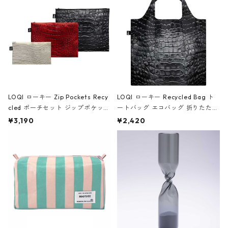
ア/クラウン ブラック
LOQI ローキー Zip Pockets Recy
LOQI ローキー Recycled Bag ト
cled ポーチセット ジップポケット
ートバッグ エコバッグ 折りたたみ
ファスナーポーチ 撥水加工 トラベ
大きめ 撥水加工 収納ポーチ CRO
¥3,190
¥2,420
ルポーチ 化粧ポーチ 3点セット C
CODILE/Black クロコダイル/ブラ
ROCODILE/Black,Burgundy,Off
ック
White クロコダイル/ブラック、バ
ーガンディー、オフホワイト