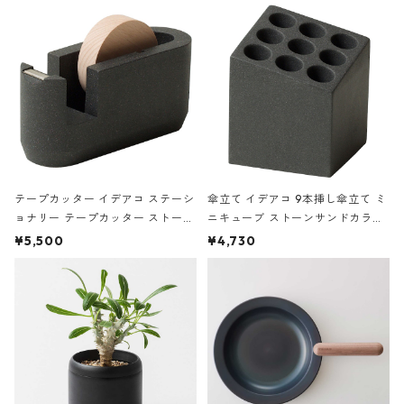
テープカッター イデアコ ステーシ
傘立て イデアコ 9本挿し傘立て ミ
ョナリー テープカッター ストーン
ニキューブ ストーンサンドカラー
サンドカラー 石調 ideaco Station
石調 ideaco Umbrella Stand CUB
¥5,500
¥4,730
ery tape cutter ストーンサンド
E ストーンサンドブラック
ブラック