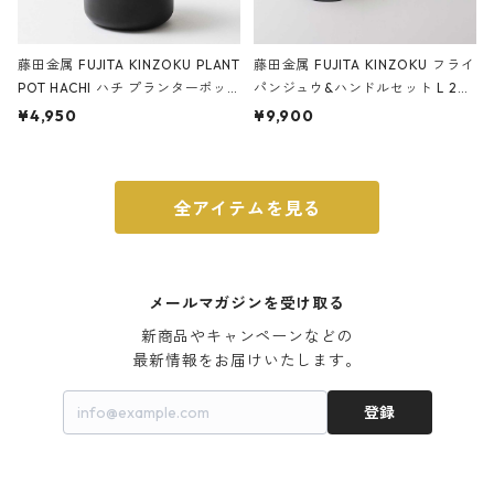
藤田金属 FUJITA KINZOKU PLANT
藤田金属 FUJITA KINZOKU フライ
POT HACHI ハチ プランターポッ
パンジュウ&ハンドルセット L 24c
ト 3号 ブラック
m ガス火・IH対応 鉄フライパン
¥4,950
¥9,900
ウォルナット
全アイテムを見る
メールマガジンを受け取る
新商品やキャンペーンなどの

最新情報をお届けいたします。
登録