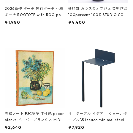
2026新作 ポーチ 旅行ポーチ 化粧
砂時計 ガラスのオブジェ 芸術作品
ポーチ ROOTOTE with ROO pou
100percent 100% STUDIO COH
ch 3532 ルートート WR.ポーチ.ラ
AKU Timeless 100パーセント ス
¥1,980
¥4,400
ミネート-W ピンク・ミント
タジオコハク タイムレス Gray グ
レー
高級ノート FSC認証 中性紙 paper
ミニテーブル イデアコ ウォールテ
blanks ペーパーブランクス MIDI
ーブルB5 ideaco minimal steel f
ハードカバー 罫線 ヴァン・ゴッホ
urniture WALL Table B5 ネイビー
¥2,640
¥7,920
の静物画