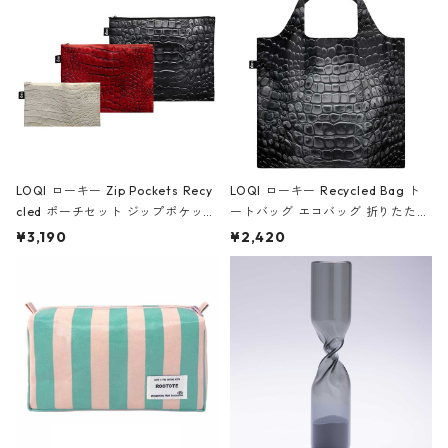
ア/クラウン ブラック
LOQI ローキー Zip Pockets Recy
LOQI ローキー Recycled Bag ト
cled ポーチセット ジップポケット
ートバッグ エコバッグ 折りたたみ
ファスナーポーチ 撥水加工 トラベ
大きめ 撥水加工 収納ポーチ CRO
¥3,190
¥2,420
ルポーチ 化粧ポーチ 3点セット C
CODILE/Black クロコダイル/ブラ
ROCODILE/Black,Burgundy,Off
ック
White クロコダイル/ブラック、バ
ーガンディー、オフホワイト