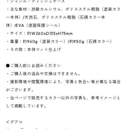
・ジャンル：ティッシュケース
・主な素材：炭酸カルシウム、ポリエステル樹脂（塗装カラ
ー本体）/天然石、ポリエステル樹脂（石調カラー本
体）/EVA（底面保護シール）
・サイズ：約W260xD135xH75mm
・重量：約960g（塗装カラー）/約950g（石調カラー）
・その他：本体マット仕上げ
●ご購入前にお読みください
・ご購入後の返品や交換はできません。
・撮影環境や閲覧環境により、写真と色合い等が異なる場合
がございます。
・当ページで販売するカラー以外の写真も、参考イメージと
して掲載しています。
イデアコ