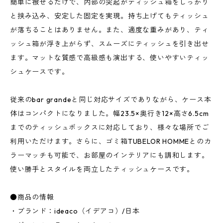
簡単に被せるだけで、内部の突起がティッシュ箱をしっかり
と挟み込み、安定した固定を実現。持ち上げてもティッシュ
が落ちることはありません。また、適度な重みがあり、ティ
ッシュ箱が浮き上がらず、スムーズにティッシュを引き出せ
ます。マットな質感で高級感も演出する、使いやすいティッ
シュケースです。
従来のbar grandeと同じ対応サイズでありながら、ケース本
体はコンパクトになりました。幅23.5×奥行き12×高さ6.5cm
までのティッシュボックスに対応しており、様々な場所でご
利用いただけます。さらに、ゴミ箱TUBELOR HOMMEとのカ
ラーマッチも可能で、お部屋のインテリアにも調和します。
使い勝手とスタイルを両立したティッシュケースです。
●商品の情報
・ブランド：ideaco（イデアコ）/日本