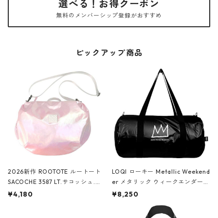
選べる！お得クーポン
無料のメンバーシップ登録がおすすめ
ピックアップ商品
2026新作 ROOTOTE ルートート
LOQI ローキー Metallic Weekend
SACOCHE 3587 LT.サコッシュ.ル
er メタリック ウィークエンダー
ミエ-B ショルダーバッグ グロスピ
ボストンバッグ ショルダーバッグ
¥4,180
¥8,250
ンク
JEAN-MICHEL BASQUIAT/Crown
Black ジャン=ミッシェル・バスキ