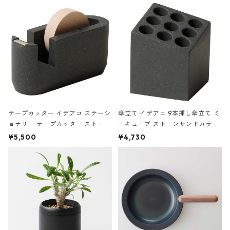
テープカッター イデアコ ステーシ
傘立て イデアコ 9本挿し傘立て ミ
ョナリー テープカッター ストーン
ニキューブ ストーンサンドカラー
サンドカラー 石調 ideaco Station
石調 ideaco Umbrella Stand CUB
¥5,500
¥4,730
ery tape cutter ストーンサンド
E ストーンサンドブラック
ブラック