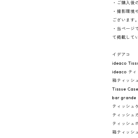
・ご購入後
・撮影環境
ございます
・当ページ
て掲載して
イデアコ
ideaco Tis
ideaco
箱ティッシュ専
Tissue C
bar grande
ティッシュ
ティッシュ
ティッシュ
箱ティッシ