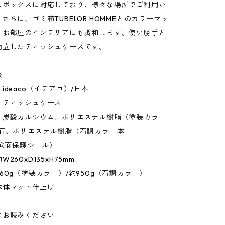
ュボックスに対応しており、様々な場所でご利用い
さらに、ゴミ箱TUBELOR HOMMEとのカラーマッ
、お部屋のインテリアにも調和します。使い勝手と
両立したティッシュケースです。
報
ideaco（イデアコ）/日本
：ティッシュケース
：炭酸カルシウム、ポリエステル樹脂（塗装カラー
然石、ポリエステル樹脂（石調カラー本
（底面保護シール）
260xD135xH75mm
60g（塗装カラー）/約950g（石調カラー）
本体マット仕上げ
にお読みください