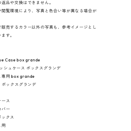
の返品や交換はできません。
や閲覧環境により、写真と色合い等が異なる場合が
。
で販売するカラー以外の写真も、参考イメージとし
います。
sue Case box grande
 ティッシュケース ボックスグランデ
用 box grande
ase ボックスグランデ
ケース
カバー
ボックス
ュ用