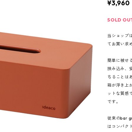
¥3,960
SOLD OU
当ショップ
てお買い求
簡単に被せ
挟み込み、
ちることは
箱が浮き上
ットな質感
です。
従来のbar
はコンパクト