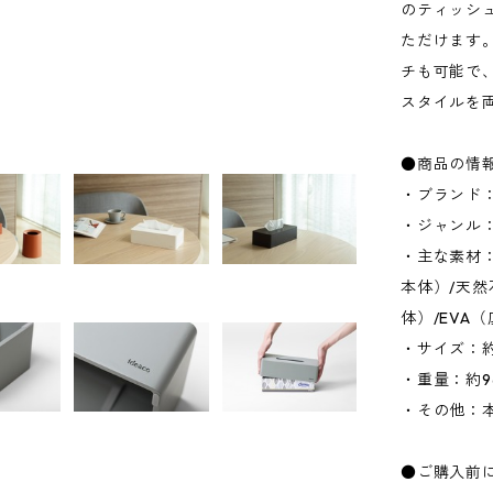
のティッシ
ただけます。
チも可能で
スタイルを
●商品の情
・ブランド：
・ジャンル
・主な素材
本体）/天
体）/EVA
・サイズ：約W
・重量：約9
・その他：
●ご購入前