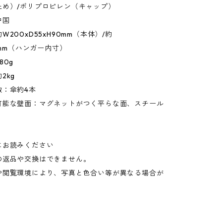
止め）/ポリプロピレン（キャップ）
中国
200xD55xH90mm（本体）/約
40mm（ハンガー内寸）
80g
2kg
数：傘約4本
可能な壁面：マグネットがつく平らな面、スチール
にお読みください
の返品や交換はできません。
や閲覧環境により、写真と色合い等が異なる場合が
。