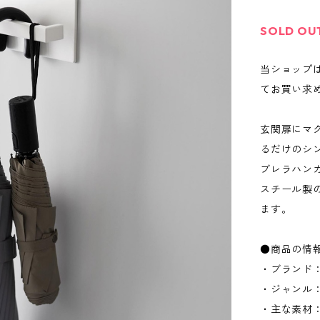
SOLD OU
当ショップ
てお買い求
玄関扉にマ
るだけのシ
ブレラハン
スチール製
ます。
●商品の情
・ブランド：
・ジャンル
・主な素材