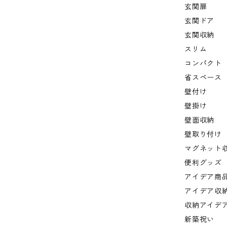
玄関扉
玄関ドア
玄関収納
スリム
コンパクト
省スペース
壁付け
壁掛け
壁面収納
壁取り付け
マグネット
便利グッズ
アイデア商
アイデア収
収納アイデ
新築祝い