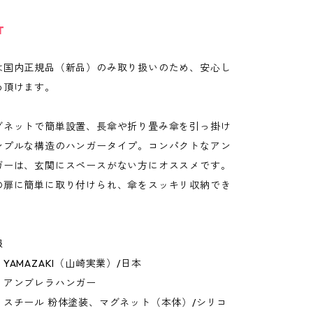
T
は国内正規品（新品）のみ取り扱いのため、安心し
め頂けます。
グネットで簡単設置、長傘や折り畳み傘を引っ掛け
ンプルな構造のハンガータイプ。コンパクトなアン
ガーは、玄関にスペースがない方にオススメです。
の扉に簡単に取り付けられ、傘をスッキリ収納でき
報
YAMAZAKI（山崎実業）/日本
：アンブレラハンガー
：スチール 粉体塗装、マグネット（本体）/シリコ