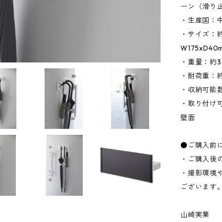
ーン（滑り
・生産国：
・サイズ：約W
W175xD
・重量：約3
・耐荷重：約
・収納可能
・取り付け
壁面
●ご購入前
・ご購入後
・撮影環境
ございます
山崎実業