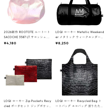
2026新作 ROOTOTE ルートート
LOQI ローキー Metallic Weekend
SACOCHE 3587 LT.サコッシュ.ル
er メタリック ウィークエンダー
ミエ-B ショルダーバッグ グロスピ
ボストンバッグ ショルダーバッグ
¥4,180
¥8,250
ンク
JEAN-MICHEL BASQUIAT/Crown
Black ジャン=ミッシェル・バスキ
ア/クラウン ブラック
LOQI ローキー Zip Pockets Recy
LOQI ローキー Recycled Bag ト
cled ポーチセット ジップポケット
ートバッグ エコバッグ 折りたたみ