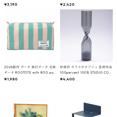
ファスナーポーチ 撥水加工 トラベ
大きめ 撥水加工 収納ポーチ CRO
¥3,190
¥2,420
ルポーチ 化粧ポーチ 3点セット C
CODILE/Black クロコダイル/ブラ
ROCODILE/Black,Burgundy,Off
ック
White クロコダイル/ブラック、バ
ーガンディー、オフホワイト
2026新作 ポーチ 旅行ポーチ 化粧
砂時計 ガラスのオブジェ 芸術作品
ポーチ ROOTOTE with ROO pou
100percent 100% STUDIO COH
ch 3532 ルートート WR.ポーチ.ラ
AKU Timeless 100パーセント ス
¥1,980
¥4,400
ミネート-W ピンク・ミント
タジオコハク タイムレス Gray グ
レー