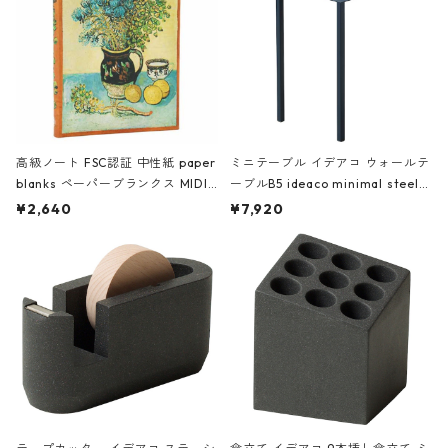
高級ノート FSC認証 中性紙 paper
ミニテーブル イデアコ ウォールテ
blanks ペーパーブランクス MIDI
ーブルB5 ideaco minimal steel f
ハードカバー 罫線 ヴァン・ゴッホ
urniture WALL Table B5 ネイビー
¥2,640
¥7,920
の静物画