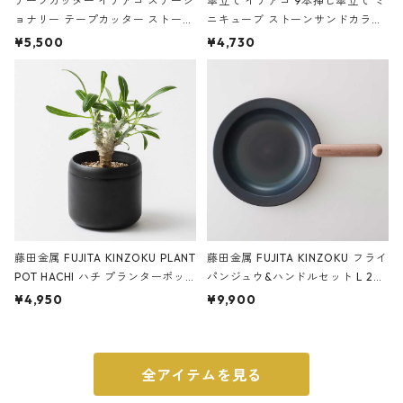
テープカッター イデアコ ステーシ
傘立て イデアコ 9本挿し傘立て ミ
ョナリー テープカッター ストーン
ニキューブ ストーンサンドカラー
サンドカラー 石調 ideaco Station
石調 ideaco Umbrella Stand CUB
¥5,500
¥4,730
ery tape cutter ストーンサンド
E ストーンサンドブラック
ブラック
藤田金属 FUJITA KINZOKU PLANT
藤田金属 FUJITA KINZOKU フライ
POT HACHI ハチ プランターポッ
パンジュウ&ハンドルセット L 24c
ト 3号 ブラック
m ガス火・IH対応 鉄フライパン
¥4,950
¥9,900
ウォルナット
全アイテムを見る