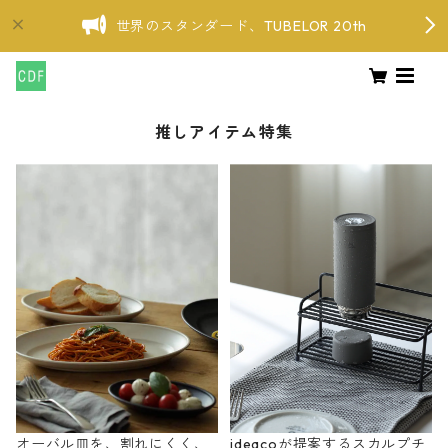
世界のスタンダード、TUBELOR 20th
推しアイテム特集
オーバル皿を、割れにくく、
ideacoが提案するスカルプチ