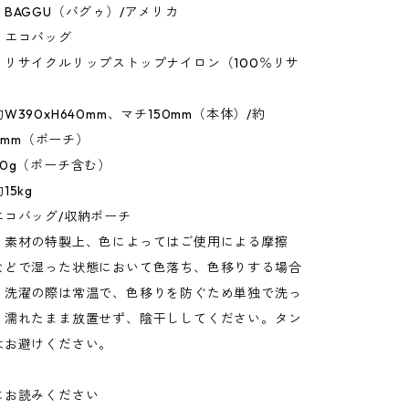
BAGGU（バグゥ）/アメリカ
：エコバッグ
：リサイクルリップストップナイロン（100％リサ
W390xH640mm、マチ150mm（本体）/約
20mm（ポーチ）
0g（ポーチ含む）
5kg
エコバッグ/収納ポーチ
：素材の特製上、色によってはご使用による摩擦
などで湿った状態において色落ち、色移りする場合
。洗濯の際は常温で、色移りを防ぐため単独で洗っ
。濡れたまま放置せず、陰干ししてください。タン
はお避けください。
にお読みください