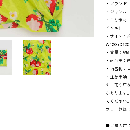
・ブランド：
・ジャンル
・主な素材
イクル）
・サイズ：約
W120xD1
・重量：約6
・耐荷重：約1
・内容物：
・注意事項
や、雨や汗
があります
てください
ブラー乾燥
●ご購入前