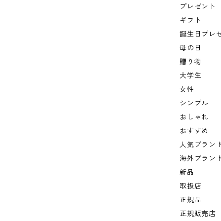
プレゼント
ギフト
誕生日プレ
母の日
贈り物
大学生
女性
シンプル
おしゃれ
おすすめ
人気ブラン
海外ブラン
新品
取扱店
正規品
正規販売店