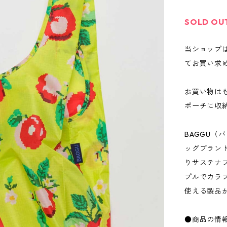
SOLD OU
当ショップ
てお買い求
お買い物は
ポーチに収
BAGGU（
ッグブラン
りサステナ
プルでカラ
使える製品
●商品の情