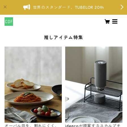
世界のスタンダード、TUBELOR 20th
推しアイテム特集
オーバル皿を、割れにくく、
ideacoが提案するスカルプチ