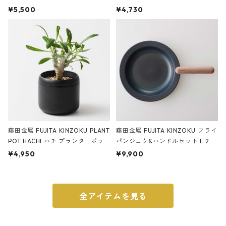
サンドカラー 石調 ideaco Station
石調 ideaco Umbrella Stand CUB
¥5,500
¥4,730
ery tape cutter ストーンサンド
E ストーンサンドブラック
ブラック
藤田金属 FUJITA KINZOKU PLANT
藤田金属 FUJITA KINZOKU フライ
POT HACHI ハチ プランターポッ
パンジュウ&ハンドルセット L 24c
ト 3号 ブラック
m ガス火・IH対応 鉄フライパン
¥4,950
¥9,900
ウォルナット
全アイテムを見る