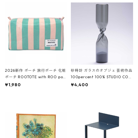
ルポーチ 化粧ポーチ 3点セット C
CODILE/Black クロコダイル/ブラ
ROCODILE/Black,Burgundy,Off
ック
White クロコダイル/ブラック、バ
ーガンディー、オフホワイト
2026新作 ポーチ 旅行ポーチ 化粧
砂時計 ガラスのオブジェ 芸術作品
ポーチ ROOTOTE with ROO pou
100percent 100% STUDIO COH
ch 3532 ルートート WR.ポーチ.ラ
AKU Timeless 100パーセント ス
¥1,980
¥4,400
ミネート-W ピンク・ミント
タジオコハク タイムレス Gray グ
レー