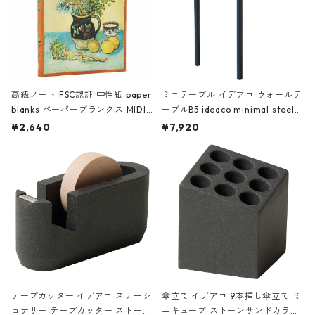
高級ノート FSC認証 中性紙 paper
ミニテーブル イデアコ ウォールテ
blanks ペーパーブランクス MIDI
ーブルB5 ideaco minimal steel f
ハードカバー 罫線 ヴァン・ゴッホ
urniture WALL Table B5 ネイビー
¥2,640
¥7,920
の静物画
テープカッター イデアコ ステーシ
傘立て イデアコ 9本挿し傘立て ミ
ョナリー テープカッター ストーン
ニキューブ ストーンサンドカラー