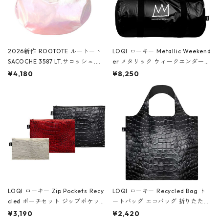
2026新作 ROOTOTE ルートート
LOQI ローキー Metallic Weekend
SACOCHE 3587 LT.サコッシュ.ル
er メタリック ウィークエンダー
ミエ-B ショルダーバッグ グロスピ
ボストンバッグ ショルダーバッグ
¥4,180
¥8,250
ンク
JEAN-MICHEL BASQUIAT/Crown
Black ジャン=ミッシェル・バスキ
ア/クラウン ブラック
LOQI ローキー Zip Pockets Recy
LOQI ローキー Recycled Bag ト
cled ポーチセット ジップポケット
ートバッグ エコバッグ 折りたたみ
ファスナーポーチ 撥水加工 トラベ
大きめ 撥水加工 収納ポーチ CRO
¥3,190
¥2,420